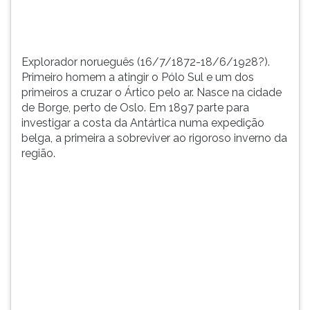
o
TAB
Ártico
e
pelo
depois
ar.
F.
Explorador norueguês (16/7/1872-18/6/1928?).
Nas...
Para
Primeiro homem a atingir o Pólo Sul e um dos
pausar
primeiros a cruzar o Ártico pelo ar. Nasce na cidade
a
de Borge, perto de Oslo. Em 1897 parte para
leitura
investigar a costa da Antártica numa expedição
pressione
belga, a primeira a sobreviver ao rigoroso inverno da
D
região.
(primeira
tecla
à
esquerda
do
F),
para
continuar
pressione
G