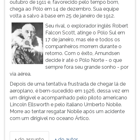
outubro de 1911 e, favorecido pelo tempo bom,
ouvir
chega ao Pólo em 14 de dezembro. Sua equipe
essa
volta a salvo à base em 25 de janeiro de 1912.
instrução
Seu rival, o explorador inglês Robert
novamente.
Falcon Scott, atinge o Pólo Sul em
17 de janeiro, mas ele e todos os
companheiros morrem durante o
retorno. Com o êxito, Amundsen
decide ir até o Pólo Norte - o que
sempre fora seu grande sonho - por
via aérea.
Depois de uma tentativa frustrada de chegar lá de
aeroplano, é bem-sucedido em 1926, dessa vez em
um dirigível e acompanhado pelo piloto americano
Lincoln Ellsworth e pelo italiano Umberto Nobile.
Morre ao tentar resgatar Nobile após um acidente
com um dirigível no oceano Ártico.
+ do assunto
+ do autor