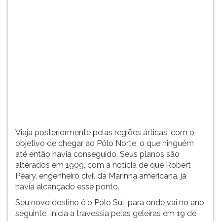
(primeira
tecla
à
direita
do
F).
Para
ir
ao
menu
principal
pressione
Viaja posteriormente pelas regiões árticas, com o
a
objetivo de chegar ao Pólo Norte, o que ninguém
tecla
até então havia conseguido. Seus planos são
J
alterados em 1909, com a notícia de que Robert
e
Peary, engenheiro civil da Marinha americana, já
depois
havia alcançado esse ponto.
F.
Pressione
Seu novo destino é o Pólo Sul, para onde vai no ano
F
seguinte. Inicia a travessia pelas geleiras em 19 de
para