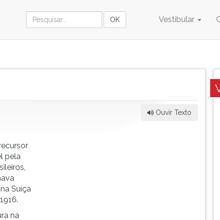
Vestibular
Ouvir Texto
recursor
l pela
ileiros,
hava
 na Suíça
 1916.
ura na