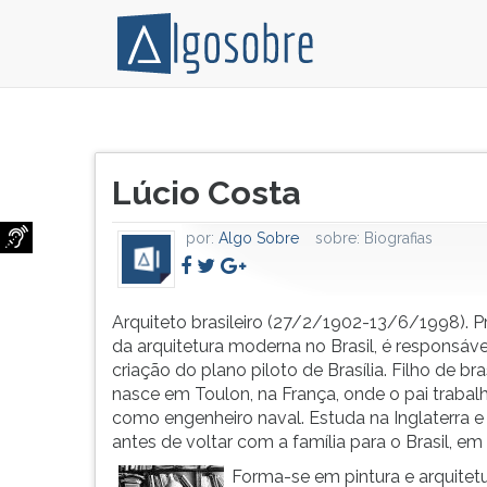
Arquiteto
Pressione
brasileiro
TAB
Título
(27/2/1902-
e
Lúcio Costa
do
13/6/1998).
depois
artigo:
Precursor
F
por:
Algo Sobre
sobre:
Biografias
da
para
arquitetura
ouvir
moderna
o
no
conteúdo
Arquiteto brasileiro (27/2/1902-13/6/1998). P
Brasil,
principal
da arquitetura moderna no Brasil, é responsáve
é
desta
criação do plano piloto de Brasília. Filho de bras
responsável
tela.
nasce em Toulon, na França, onde o pai trabal
pela
Para
como engenheiro naval. Estuda na Inglaterra e
criação
pular
antes de voltar com a família para o Brasil, em
do
essa
Forma-se em pintura e arquitet