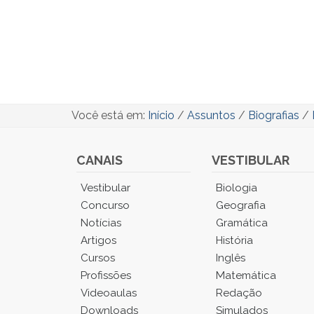
Você está em:
Início
/
Assuntos
/
Biografias
/
CANAIS
VESTIBULAR
Você
Vestibular
Biologia
está
Concurso
Geografia
no
Notícias
Gramática
Menu
Artigos
História
Principal.
Cursos
Inglês
Pressione
TAB
Profissões
Matemática
e
Videoaulas
Redação
depois
Downloads
Simulados