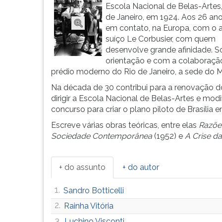
pla...
leitura
Escola Nacional de Belas-Artes,
pressione
de Janeiro, em 1924. Aos 26 ano
TAB
em contato, na Europa, com o a
e
suíço Le Corbusier, com quem
depois
desenvolve grande afinidade. S
F.
orientação e com a colaboração
Para
prédio moderno do Rio de Janeiro, a sede do M
pausar
Na década de 30 contribui para a renovação do
a
dirigir a Escola Nacional de Belas-Artes e modi
leitura
concurso para criar o plano piloto de Brasília 
pressione
D
Escreve várias obras teóricas, entre elas
Razõe
(primeira
Sociedade Contemporânea
(1952) e
A Crise d
tecla
à
esquerda
+ do assunto
+ do autor
do
F),
1.
Sandro Botticelli
para
2.
Rainha Vitória
continuar
pressione
3.
Luchino Visconti