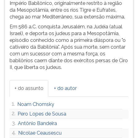
Império Babilônico, originalmente restrito à região
ouvir
da Mesopotâmia, entre os rios Tigre e Eufrates,
essa
chega ao mar Mediterrâneo, sua extensão máxima.
instrução
Em 586 a.C. conquista Jerusalém, na Judéia (atual
novamente.
Israel), e deporta os judeus para a Mesopotâmia,
episódio conhecido como a primeira diáspora ou "o
cativeiro da Babilônia". Após sua morte, sem contar
com um sucessor com a mesma força, os
babilônios caem diante dos exércitos persas de Ciro
II, que liberta os judeus.
+ do assunto
+ do autor
1.
Noam Chomsky
2.
Pero Lopes de Sousa
3.
Antônio Bandeira
4.
Nicolae Ceausescu