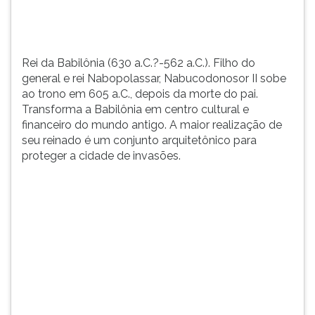
trono
TAB
em
e
605
depois
a.C.,
F.
Rei da Babilônia (630 a.C.?-562 a.C.). Filho do
depois
Para
general e rei Nabopolassar, Nabucodonosor II sobe
da
pausar
ao trono em 605 a.C., depois da morte do pai.
morte
a
Transforma a Babilônia em centro cultural e
do
leitura
financeiro do mundo antigo. A maior realização de
pai.
pressione
seu reinado é um conjunto arquitetônico para
...
D
proteger a cidade de invasões.
(primeira
tecla
à
esquerda
do
F),
para
continuar
pressione
G