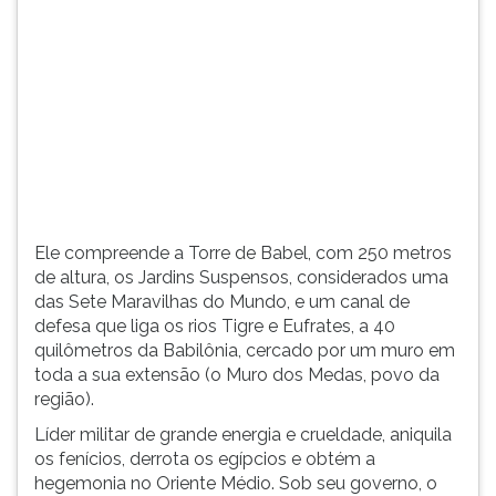
(primeira
tecla
à
direita
do
F).
Para
ir
ao
menu
principal
Ele compreende a Torre de Babel, com 250 metros
pressione
de altura, os Jardins Suspensos, considerados uma
a
das Sete Maravilhas do Mundo, e um canal de
tecla
defesa que liga os rios Tigre e Eufrates, a 40
J
quilômetros da Babilônia, cercado por um muro em
e
toda a sua extensão (o Muro dos Medas, povo da
depois
região).
F.
Líder militar de grande energia e crueldade, aniquila
Pressione
os fenícios, derrota os egípcios e obtém a
F
hegemonia no Oriente Médio. Sob seu governo, o
para