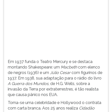
(primeira
tecla
à
direita
do
F).
Para
ir
ao
menu
principal
Em 1937 funda o Teatro Mercury e se destaca
pressione
montando Shakespeare: um
Macbeth
com elenco
a
de negros (1936) e um
Júlio Cesar
com figurinos de
tecla
1937. Em 1938, sua adaptação para o rádio do livro
J
A Guerra dos Mundos
, de H.G. Wells, sobre a
e
invasão da Terra por extraterrestres, é tão realista
depois
que causa pânico nos EUA.
F.
Pressione
Torna-se uma celebridade e Hollywood o contrata
F
com carta branca. Aos 25 anos realiza
Cidadão
para