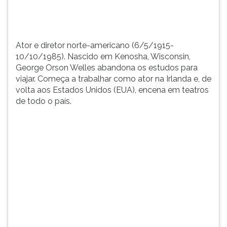
para
TAB
viajar.
e
Começ...
depois
F.
Ator e diretor norte-americano (6/5/1915-
Para
10/10/1985). Nascido em Kenosha, Wisconsin,
pausar
George Orson Welles abandona os estudos para
a
viajar. Começa a trabalhar como ator na Irlanda e, de
leitura
volta aos Estados Unidos (EUA), encena em teatros
pressione
de todo o país.
D
(primeira
tecla
à
esquerda
do
F),
para
continuar
pressione
G