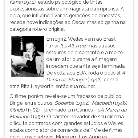
Kane
(1941), estudo psicológico de tintas
ouvir
expressionistas sobre um magnata da imprensa. A
essa
obra, que influencia várias gerações de cineastas,
instrução
recebe nove indicações ao Oscar, mas só ganha na
novamente.
categoria roteiro original.
Em 1942, Welles vem ao Brasil
filmar
It´s All True
, mas atrasos,
estouros de orçamento e a morte
de um ator durante a filmagem
impedem que a fita seja terminada.
De volta aos EUA, roda o policial
A
Dama de Shangai
(1942), com a
atriz Rita Hayworth, então sua mulher.
O filme, porém, revela-se um fracasso de público.
Dirige, entre outros,
Soberba
(1942),
Macbeth
(1948),
Othelo
(1952) - premiado em Cannes - e
A Marca da
Maldade
(1958). O caráter inovador de seu cinema
dificulta contratos com grandes estúdios e Welles
acaba como ator de comerciais de TV e de filmes
de o.utros diretores. Morre em Los Angeles.