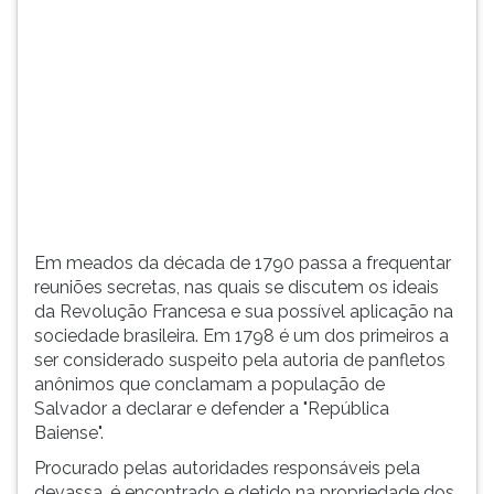
(primeira
tecla
à
direita
do
F).
Para
ir
ao
menu
principal
Em meados da década de 1790 passa a frequentar
pressione
reuniões secretas, nas quais se discutem os ideais
a
da Revolução Francesa e sua possível aplicação na
tecla
sociedade brasileira. Em 1798 é um dos primeiros a
J
ser considerado suspeito pela autoria de panfletos
e
anônimos que conclamam a população de
depois
Salvador a declarar e defender a "República
F.
Baiense".
Pressione
Procurado pelas autoridades responsáveis pela
F
devassa, é encontrado e detido na propriedade dos
para