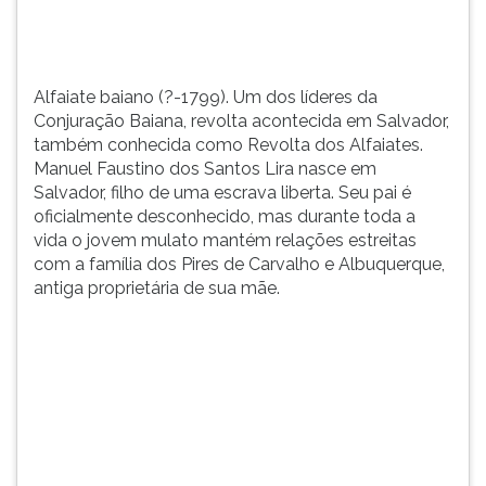
Revol...
TAB
e
depois
F.
Alfaiate baiano (?-1799). Um dos líderes da
Para
Conjuração Baiana, revolta acontecida em Salvador,
pausar
também conhecida como Revolta dos Alfaiates.
a
Manuel Faustino dos Santos Lira nasce em
leitura
Salvador, filho de uma escrava liberta. Seu pai é
pressione
oficialmente desconhecido, mas durante toda a
D
vida o jovem mulato mantém relações estreitas
(primeira
com a família dos Pires de Carvalho e Albuquerque,
tecla
antiga proprietária de sua mãe.
à
esquerda
do
F),
para
continuar
pressione
G