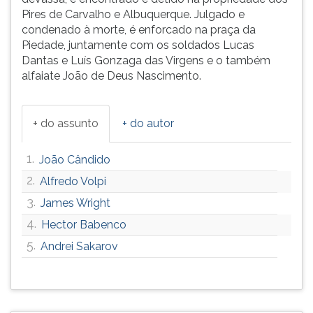
Pires de Carvalho e Albuquerque. Julgado e
ouvir
condenado à morte, é enforcado na praça da
essa
Piedade, juntamente com os soldados Lucas
instrução
Dantas e Luís Gonzaga das Virgens e o também
novamente.
alfaiate João de Deus Nascimento.
+ do assunto
+ do autor
1.
João Cândido
2.
Alfredo Volpi
3.
James Wright
4.
Hector Babenco
5.
Andrei Sakarov