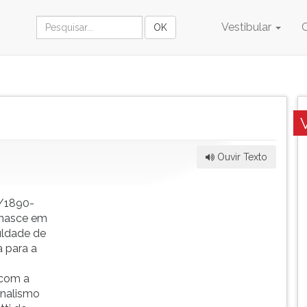
Vestibular
Ouvir Texto
1/1890-
 nasce em
uldade de
a para a
 com a
rnalismo