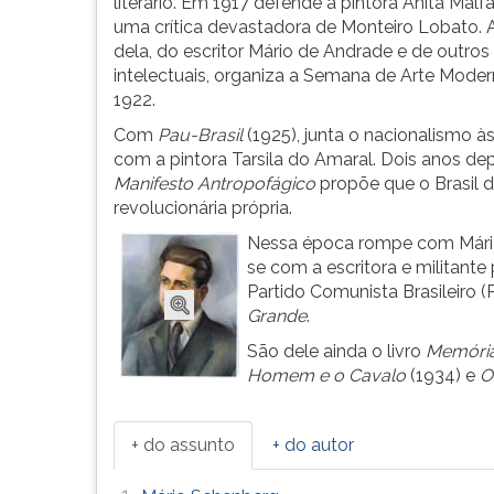
Paulo,
leitura
literário. Em 1917 defende a pintora Anita Malfa
em
pressione
uma crítica devastadora de Monteiro Lobato. 
uma
TAB
dela, do escritor Mário de Andrade e de outros
família
e
intelectuais, organiza a Semana de Arte Mode
r...
depois
1922.
F.
Com
Pau-Brasil
(1925), junta o nacionalismo 
Para
com a pintora Tarsila do Amaral. Dois anos dep
pausar
Manifesto Antropofágico
propõe que o Brasil d
a
revolucionária própria.
leitura
Nessa época rompe com Mário 
pressione
se com a escritora e militante 
D
Partido Comunista Brasileiro 
(primeira
Grande
.
tecla
à
São dele ainda o livro
Memória
esquerda
Homem e o Cavalo
(1934) e
O
do
F),
para
+ do assunto
+ do autor
continuar
pressione