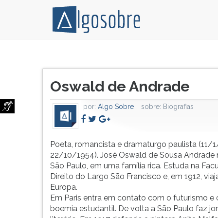
Poeta,
Pressione
romancista
TAB
Título
e
e
Oswald de Andrade
do
dramaturgo
depois
artigo:
paulista
F
por:
Algo Sobre
sobre:
Biografias
(11/1/1890-
para
22/10/1954).
ouvir
José
o
Oswald
conteúdo
Poeta, romancista e dramaturgo paulista (11/
de
principal
22/10/1954). José Oswald de Sousa Andrade
Sousa
desta
São Paulo, em uma família rica. Estuda na Fac
Andrade
tela.
Direito do Largo São Francisco e, em 1912, viaj
nasce
Para
Europa.
em
pular
Em Paris entra em contato com o futurismo e
São
essa
boemia estudantil. De volta a São Paulo faz jo