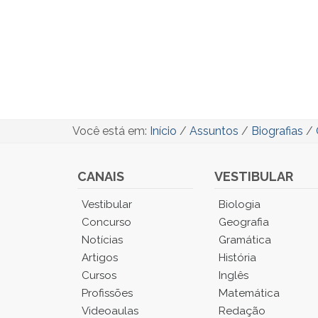
Você está em:
Início
/
Assuntos
/
Biografias
/
CANAIS
VESTIBULAR
Você
Vestibular
Biologia
está
Concurso
Geografia
no
Notícias
Gramática
Menu
Artigos
História
Principal.
Cursos
Inglês
Pressione
TAB
Profissões
Matemática
e
Videoaulas
Redação