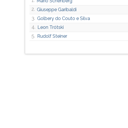
1.
Mário Schenberg
G
2.
Giuseppe Garibaldi
(primeira
tecla
3.
Golbery do Couto e Silva
à
4.
Leon Trótski
direita
5.
do
Rudolf Steiner
F).
Para
ir
ao
menu
principal
pressione
a
tecla
J
e
depois
F.
Pressione