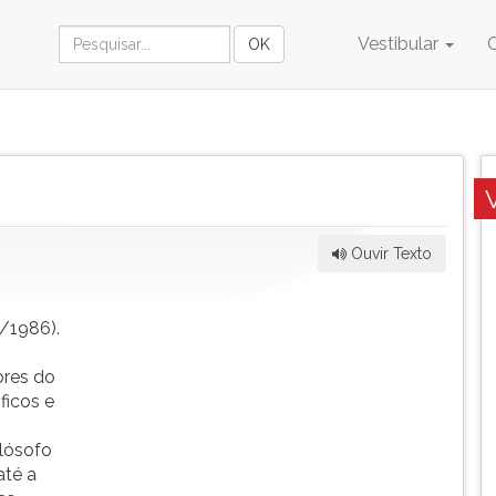
Vestibular
Ouvir Texto
4/1986).
ores do
ficos e
lósofo
até a