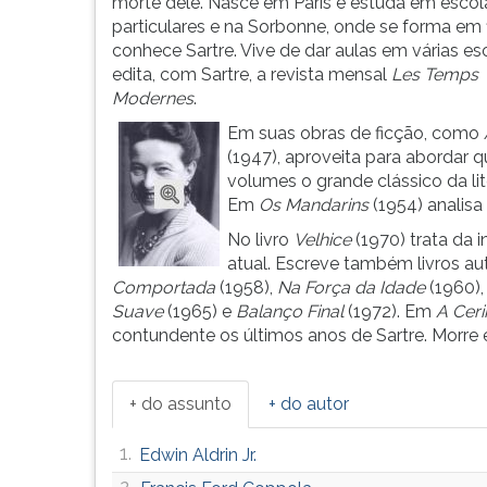
no
leitura
morte dele. Nasce em Paris e estuda em escol
núcleo
pressione
particulares e na Sorbonne, onde se forma em f
de
TAB
conhece Sartre. Vive de dar aulas em várias es
pensa...
e
edita, com Sartre, a revista mensal
Les Temps
depois
Modernes
.
F.
Em suas obras de ficção, como
Para
(1947), aproveita para abordar qu
pausar
volumes o grande clássico da lit
a
Em
Os Mandarins
(1954) analisa 
leitura
No livro
Velhice
(1970) trata da 
pressione
atual. Escreve também livros au
D
Comportada
(1958),
Na Força da Idade
(1960)
(primeira
Suave
(1965) e
Balanço Final
(1972). Em
A Cer
tecla
contundente os últimos anos de Sartre. Morre 
à
esquerda
do
+ do assunto
+ do autor
F),
para
1.
Edwin Aldrin Jr.
continuar
pressione
2.