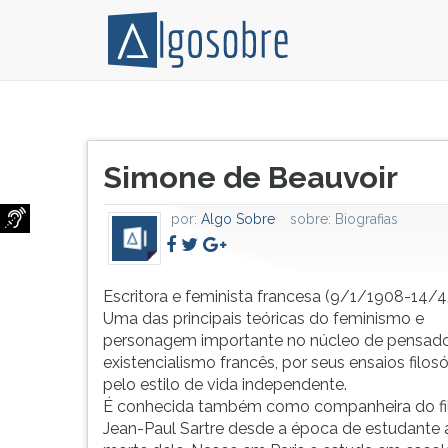
Escritora
Pressione
e
TAB
Título
feminista
e
Simone de Beauvoir
do
francesa
depois
artigo:
(9/1/1908-
F
por:
Algo Sobre
sobre:
Biografias
14/4/1986).
para
Uma
ouvir
das
o
principais
conteúdo
Escritora e feminista francesa (9/1/1908-14/
teóricas
principal
Uma das principais teóricas do feminismo e
do
desta
personagem importante no núcleo de pensad
feminismo
tela.
existencialismo francês, por seus ensaios filosó
e
Para
pelo estilo de vida independente.
personagem
pular
É conhecida também como companheira do fi
importante
essa
Jean-Paul Sartre desde a época de estudante 