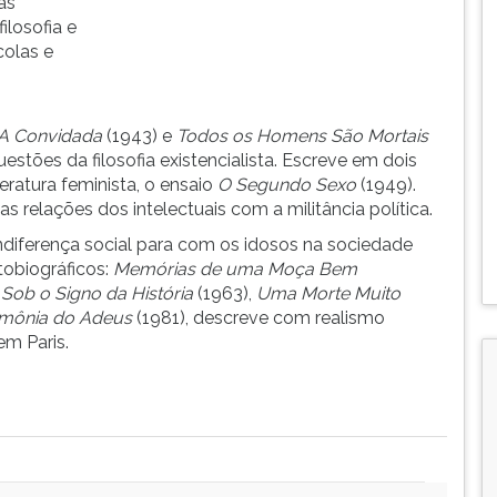
as
ilosofia e
colas e
A Convidada
(1943) e
Todos os Homens São Mortais
estões da filosofia existencialista. Escreve em dois
eratura feminista, o ensaio
O Segundo Sexo
(1949).
as relações dos intelectuais com a militância política.
indiferença social para com os idosos na sociedade
tobiográficos:
Memórias de uma Moça Bem
,
Sob o Signo da História
(1963),
Uma Morte Muito
imônia
do Adeus
(1981), descreve com realismo
em Paris.