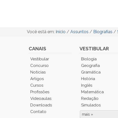
Você está em:
Início
/
Assuntos
/
Biografias
/
CANAIS
VESTIBULAR
Você
Vestibular
Biologia
está
Concurso
Geografia
no
Notícias
Gramática
Menu
Artigos
História
Principal.
Cursos
Inglês
Pressione
TAB
Profissões
Matemática
e
Videoaulas
Redação
depois
Downloads
Simulados
F
Contato
para
mais »
Fim