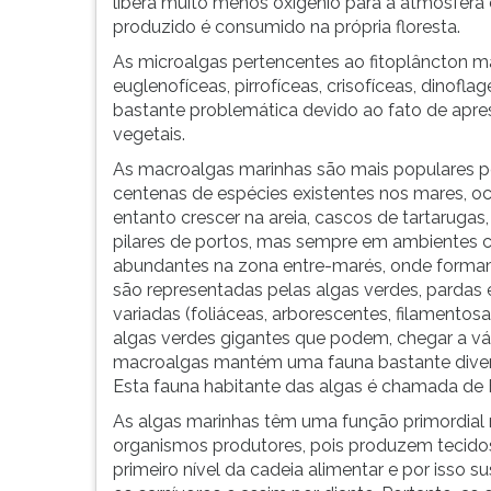
libera muito menos oxigênio para a atmosfera 
G
produzido é consumido na própria floresta.
(primeira
As microalgas pertencentes ao fitoplâncton ma
tecla
euglenofíceas, pirrofíceas, crisofíceas, dinofl
à
bastante problemática devido ao fato de apre
direita
vegetais.
do
F).
As macroalgas marinhas são mais populares por
Para
centenas de espécies existentes nos mares, o
ir
entanto crescer na areia, cascos de tartarugas,
ao
pilares de portos, mas sempre em ambientes c
menu
abundantes na zona entre-marés, onde formam
principal
são representadas pelas algas verdes, pardas
pressione
variadas (foliáceas, arborescentes, filamentosa
a
algas verdes gigantes que podem, chegar a v
tecla
macroalgas mantém uma fauna bastante diversif
J
Esta fauna habitante das algas é chamada de F
e
As algas marinhas têm uma função primordial
depois
organismos produtores, pois produzem tecidos 
F.
primeiro nível da cadeia alimentar e por isso 
Pressione