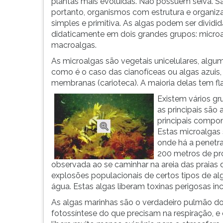
em
leitura
plantas mais evoluídas. Não possuem seiva. S
comum
pressione
portanto, organismos com estrutura e organiz
o
TAB
simples e primitiva. As algas podem ser dividi
fato
e
didaticamente em dois grandes grupos: microa
de
depois
macroalgas.
serem
F.
As microalgas são vegetais unicelulares, algu
desprovidos
Para
como é o caso das cianofíceas ou algas azuis,
d...
pausar
membranas (carioteca). A maioria delas tem f
a
Existem vários gr
leitura
as principais são
pressione
principais compon
D
Estas microalgas
(primeira
onde há a penetra
tecla
200 metros de pr
à
observada ao se caminhar na areia das praias 
esquerda
explosões populacionais de certos tipos de al
do
água. Estas algas liberam toxinas perigosas in
F),
para
As algas marinhas são o verdadeiro pulmão d
continuar
fotossíntese do que precisam na respiração, e
pressione