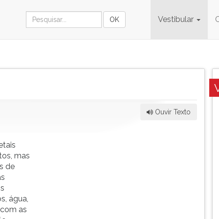
Vestibular
Ouvir Texto
etais
ntos, mas
s de
as
os
os, água,
e com as