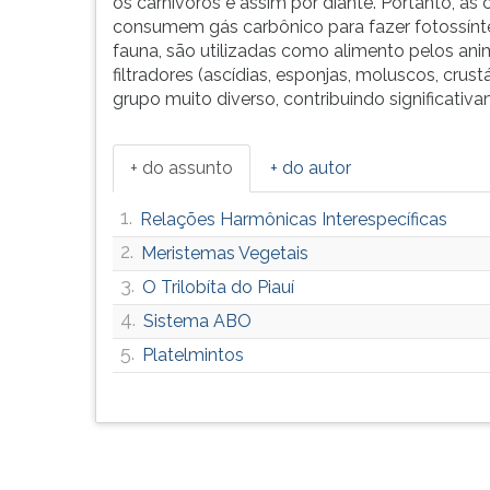
os carnívoros e assim por diante. Portanto, as 
F
consumem gás carbônico para fazer fotossínte
para
fauna, são utilizadas como alimento pelos anim
ouvir
filtradores (ascídias, esponjas, moluscos, cru
essa
grupo muito diverso, contribuindo significativ
instrução
novamente.
+ do assunto
+ do autor
1.
Relações Harmônicas Interespecíficas
2.
Meristemas Vegetais
3.
O Trilobíta do Piauí
4.
Sistema ABO
5.
Platelmintos