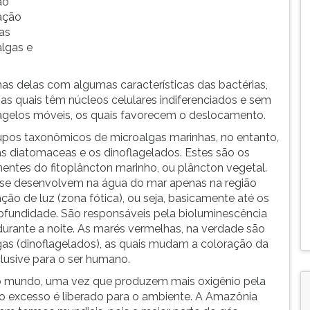
ão
ação
das
lgas e
mas delas com algumas características das bactérias,
 as quais têm núcleos celulares indiferenciados e sem
lagelos móveis, os quais favorecem o deslocamento.
upos taxonômicos de microalgas marinhas, no entanto,
 as diatomaceas e os dinoflagelados. Estes são os
entes do fitoplâncton marinho, ou plâncton vegetal.
 se desenvolvem na água do mar apenas na região
ção de luz (zona fótica), ou seja, basicamente até os
ofundidade. São responsáveis pela bioluminescência
durante a noite. As marés vermelhas, na verdade são
gas (dinoflagelados), as quais mudam a coloração da
clusive para o ser humano.
o mundo, uma vez que produzem mais oxigênio pela
 o excesso é liberado para o ambiente. A Amazônia