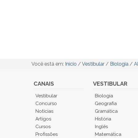
Você está em:
Início
/
Vestibular
/
Biologia
/
A
CANAIS
VESTIBULAR
Você
Vestibular
Biologia
está
Concurso
Geografia
no
Notícias
Gramática
Menu
Artigos
História
Principal.
Cursos
Inglês
Pressione
TAB
Profissões
Matemática