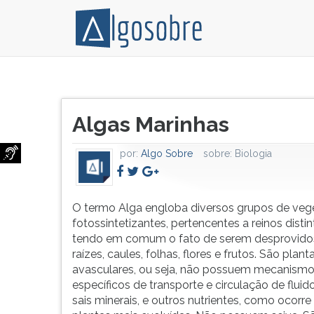
O
Pressione
termo
TAB
Título
Alga
e
Algas Marinhas
do
engloba
depois
artigo:
diversos
F
por:
Algo Sobre
sobre:
Biologia
grupos
para
de
ouvir
vegetais
o
fotossintetizantes,
conteúdo
O termo Alga engloba diversos grupos de veg
pertencentes
principal
fotossintetizantes, pertencentes a reinos disti
a
desta
tendo em comum o fato de serem desprovido
reinos
tela.
raízes, caules, folhas, flores e frutos. São plant
distintos,
Para
avasculares, ou seja, não possuem mecanism
mas
pular
específicos de transporte e circulação de fluid
tendo
essa
sais minerais, e outros nutrientes, como ocorr