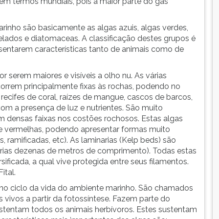
em termos mundiais, pois a maior parte do gás
rinho são basicamente as algas azuis, algas verdes,
agelados e diatomaceas. A classificação destes grupos é
sentarem características tanto de animais como de
 serem maiores e visíveis a olho nu. As várias
correm principalmente fixas às rochas, podendo no
 recifes de coral, raízes de mangue, cascos de barcos,
om a presença de luz e nutrientes. São muito
 densas faixas nos costões rochosos. Estas algas
 e vermelhas, podendo apresentar formas muito
s, ramificadas, etc). As laminarias (Kelp beds) são
árias dezenas de metros de comprimento). Todas estas
icada, a qual vive protegida entre seus filamentos.
ital.
 no ciclo da vida do ambiente marinho. São chamados
vivos a partir da fotossíntese. Fazem parte do
sustentam todos os animais herbívoros. Estes sustentam