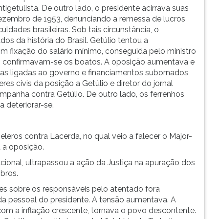
tulista. De outro lado, o presidente acirrava suas
dezembro de 1953, denunciando a remessa de lucros
uldades brasileiras. Sob tais circunstância, o
dos da história do Brasil. Getúlio tentou a
 fixação do salário mínimo, conseguida pelo ministro
s, confirmavam-se os boatos. A oposição aumentava e
oas ligadas ao governo e financiamentos subornados
res civis da posição a Getúlio e diretor do jornal
mpanha contra Getúlio. De outro lado, os ferrenhos
a deteriorar-se.
leros contra Lacerda, no qual veio a falecer o Major-
 a oposição.
cional, ultrapassou a ação da Justiça na apuração dos
bros.
es sobre os responsáveis pelo atentado fora
rda pessoal do presidente. A tensão aumentava. A
com a inflação crescente, tornava o povo descontente.