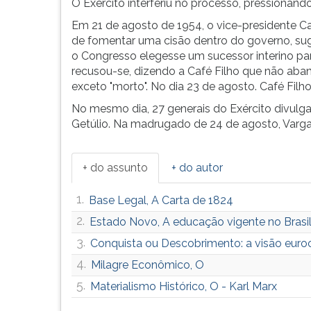
O Exército interferiu no processo, pressionando
Em 21 de agosto de 1954, o vice-presidente Ca
de fomentar uma cisão dentro do governo, su
o Congresso elegesse um sucessor interino par
recusou-se, dizendo a Café Filho que não aba
exceto "morto". No dia 23 de agosto. Café Fil
No mesmo dia, 27 generais do Exército divulg
Getúlio. Na madrugado de 24 de agosto, Varga
+ do assunto
+ do autor
1.
Base Legal, A Carta de 1824
2.
Estado Novo, A educação vigente no Brasil
3.
Conquista ou Descobrimento: a visão euroc
4.
Milagre Econômico, O
5.
Materialismo Histórico, O - Karl Marx