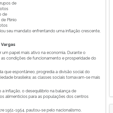
grupos de
votos
o de
de Plínio
otos
niciou seu mandato enfrentando uma inflação crescente,
e Vargas
 um papel mais ativo na economia. Durante o
ra as condições de funcionamento e prosperidade do
da que espontâneo, progredia a divisão social do
ciedade brasileira; as classes sociais tornavam-se mais
a inflação, o desequilíbrio na balança de
ros alimentícios para as populações dos centros
tre 1951-1954, pautou-se pelo nacionalismo.