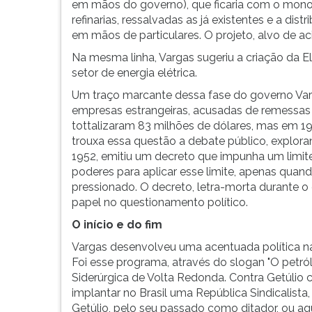
em mãos do governo), que ficaria com o monop
refinarias, ressalvadas as já existentes e a di
em mãos de particulares. O projeto, alvo de ac
Na mesma linha, Vargas sugeriu a criação da Ele
setor de energia elétrica.
Um traço marcante dessa fase do governo Varg
empresas estrangeiras, acusadas de remessas 
tottalizaram 83 milhões de dólares, mas em 19
trouxa essa questão a debate público, explo
1952, emitiu um decreto que impunha um limi
poderes para aplicar esse limite, apenas qua
pressionado. O decreto, letra-morta durante o 
papel no questionamento político.
O início e do fim
Vargas desenvolveu uma acentuada política naci
Foi esse programa, através do slogan "O petról
Siderúrgica de Volta Redonda. Contra Getúlio
implantar no Brasil uma República Sindicalist
Getúlio, pelo seu passado como ditador, ou a