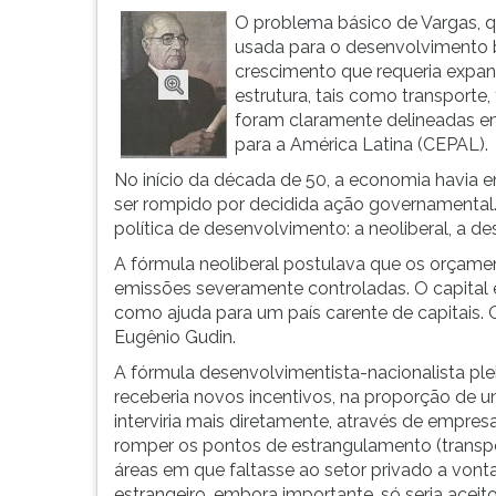
G
O problema básico de Vargas, qu
(primeira
usada para o desenvolvimento b
tecla
crescimento que requeria expans
à
estrutura, tais como transporte
direita
foram claramente delineadas 
do
para a América Latina (CEPAL).
F).
No início da década de 50, a economia havia
Para
ser rompido por decidida ação governamental. 
ir
política de desenvolvimento: a neoliberal, a de
ao
menu
A fórmula neoliberal postulava que os orçame
principal
emissões severamente controladas. O capital e
pressione
como ajuda para um país carente de capitais. 
a
Eugênio Gudin.
tecla
A fórmula desenvolvimentista-nacionalista pl
J
receberia novos incentivos, na proporção de 
e
interviria mais diretamente, através de empre
depois
romper os pontos de estrangulamento (transpor
F.
áreas em que faltasse ao setor privado a vonta
Pressione
estrangeiro, embora importante, só seria acei