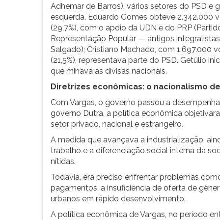
a
leitura
Adhemar de Barros), vários setores do PSD e 
divisão
pressione
esquerda. Eduardo Gomes obteve 2.342.000 
dos
TAB
(29,7%), com o apoio da UDN e do PRP (Partid
p...
e
Representação Popular — antigos integralistas 
depois
Salgado); Cristiano Machado, com 1.697.000 v
F.
(21,5%), representava parte do PSD. Getúlio i
Para
que minava as divisas nacionais.
pausar
Diretrizes econômicas: o nacionalismo d
a
leitura
Com Vargas, o governo passou a desempenhar
pressione
governo Dutra, a política econômica objetiva
D
setor privado, nacional e estrangeiro.
(primeira
A medida que avançava a industrialização, ain
tecla
trabalho e a diferenciação social interna da so
à
nítidas.
esquerda
do
Todavia, era preciso enfrentar problemas como 
F),
pagamentos, a insuficiência de oferta de gêne
para
urbanos em rápido desenvolvimento.
continuar
A política econômica de Vargas, no período en
pressione