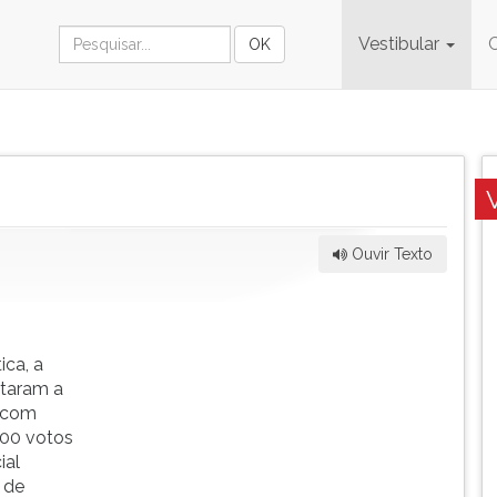
Vestibular
Ouvir Texto
ica, a
itaram a
u com
000 votos
ial
 de