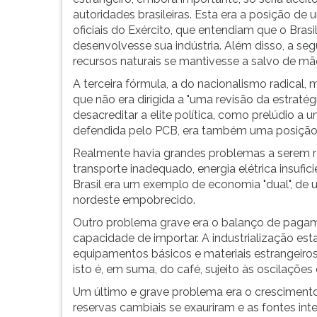
F
autoridades brasileiras. Esta era a posição 
para
oficiais do Exército, que entendiam que o Bras
ouvir
desenvolvesse sua indústria. Além disso, a seg
essa
recursos naturais se mantivesse a salvo de mã
instrução
novamente.
A terceira fórmula, a do nacionalismo radical
que não era dirigida a "uma revisão da estraté
desacreditar a elite política, como prelúdio a
defendida pelo PCB, era também uma posição 
Realmente havia grandes problemas a serem r
transporte inadequado, energia elétrica insufic
Brasil era um exemplo de economia "dual", de um
nordeste empobrecido.
Outro problema grave era o balanço de pagame
capacidade de importar. A industrialização est
equipamentos básicos e materiais estrangeiros
isto é, em suma, do café, sujeito às oscilaçõe
Um último e grave problema era o crescimento
reservas cambiais se exauriram e as fontes int