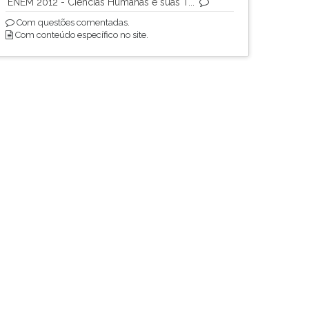
ENEM 2012 - Ciências Humanas e suas T...
Com questões comentadas.
Com conteúdo específico no site.