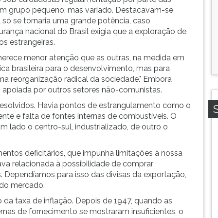
de um grupo pequeno, mas variado. Destacavam-se
il só se tornaria uma grande potência, caso
urança nacional do Brasil exigia que a exploração de
os estrangeiras.
, merece menor atenção que as outras, na medida em
gica brasileira para o desenvolvimento, mas para
 uma reorganização radical da sociedade." Embora
apoiada por outros setores não-comunistas.
esolvidos. Havia pontos de estrangulamento como o
iente e falta de fontes internas de combustíveis. O
 lado o centro-sul, industrializado, de outro o
ntos deficitários, que impunha limitações à nossa
ava relacionada à possibilidade de comprar
. Dependíamos para isso das divisas da exportação,
s do mercado.
 da taxa de inflação. Depois de 1947, quando as
ernas de fornecimento se mostraram insuficientes, o