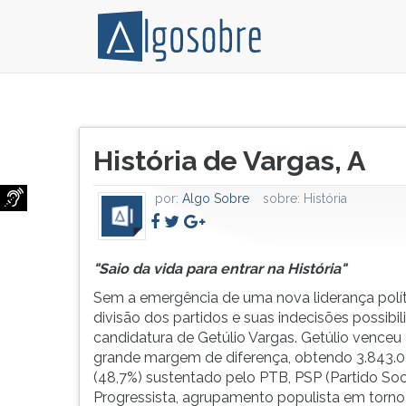
"Saio
Pressione
da
TAB
Título
vida
e
História de Vargas, A
do
para
depois
artigo:
entrar
F
por:
Algo Sobre
sobre:
História
na
para
História"
ouvir
Sem
o
a
conteúdo
"Saio da vida para entrar na História"
emergência
principal
Sem a emergência de uma nova liderança polít
de
desta
divisão dos partidos e suas indecisões possibil
uma
tela.
candidatura de Getúlio Vargas. Getúlio vence
nova
Para
grande margem de diferença, obtendo 3.843.
liderança
pular
(48,7%) sustentado pelo PTB, PSP (Partido Soc
política,
essa
Progressista, agrupamento populista em torno