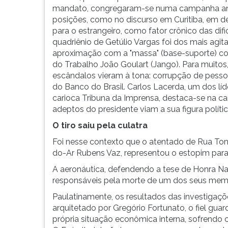
mandato, congregaram-se numa campanha antige
posições, como no discurso em Curitiba, em 
para o estrangeiro, como fator crônico das dific
quadriênio de Getúlio Vargas foi dos mais agita
aproximação com a "massa" (base-suporte) com
do Trabalho João Goulart (Jango). Para muito
escândalos vieram à tona: corrupção de pess
do Banco do Brasil. Carlos Lacerda, um dos líde
carioca Tribuna da Imprensa, destaca-se na ca
adeptos do presidente viam a sua figura polític
O tiro saiu pela culatra
Foi nesse contexto que o atentado de Rua Tone
do-Ar Rubens Vaz, representou o estopim para
A aeronáutica, defendendo a tese de Honra Na
responsáveis pela morte de um dos seus mem
Paulatinamente, os resultados das investigaçõ
arquitetado por Gregório Fortunato, o fiel gua
própria situação econômica interna, sofrendo 