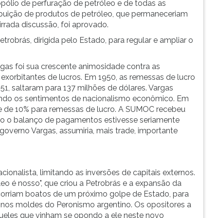
ólio de perfuração de petróleo e de todas as
stribuição de produtos de petróleo, que permaneceriam
irrada discussão, foi aprovado.
trobrás, dirigida pelo Estado, para regular e ampliar o
as foi sua crescente animosidade contra as
exorbitantes de lucros. Em 1950, as remessas de lucro
51, saltaram para 137 milhões de dólares. Vargas
rando os sentimentos de nacionalismo econômico. Em
te de 10% para remessas de lucro. A SUMOC recebeu
ndo o balanço de pagamentos estivesse seriamente
governo Vargas, assumiria, mais trade, importante
onalista, limitando as inversões de capitais externos.
eo é nosso", que criou a Petrobrás e a expansão da
 corriam boatos de um próximo golpe de Estado, para
a, nos moldes do Peronismo argentino. Os opositores a
queles que vinham se opondo a ele neste novo