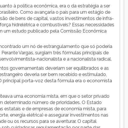
anto à política econômica, era o da estratégia a ser
rasileiro. Como avançaria o país para um estágio de
ão de bens de capital, vastos investimentos de infra-
, força hidrelétrica e combustíveis? Essas necessidades
em um estudo publicado pela Comissão Econômica
 encontrado um nó de estrangulamento que só poderia
Perante Vargas, surgiam três fórmulas principais de
senvolvimentista-nacionalista e a nacionalista radical.
ntos governamentais deveriam ser equilibrados e as
strangeiro deveria ser bem recebido e estimulado,
O principal porta-voz desta fórmula era o economista
eiteava uma economia mista, em que o setor privado
um determinado número de prioridades. O Estado
sas estatais e de empresas de economia mista, para
te, energia elétrica) e assegurar investimentos nas
de ou os recursos para se aventurar. O capital
to sob cuidadosas regulamentação por parte das