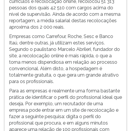
currículos e recolocação online, recolocou 51 313
empresas
ouvir
pessoas dos quais 42 510 com cargos acima do
vão
essa
nível de supervisão. Ainda de acordo com a mesma
bus
instrução
reportagem, a média salarial destas recolocações
novamente.
aproxima dos 2 000 reais.
Empresas como Carrefour, Roche, Sesc e Banco
Itaú, dentre outras, já utilizam estes serviços.
Segundo o paulistano Marcelo Abrileri, fundador do
site, a recolocação online é mais rápida, o que a
torna menos dispendiosa em relação ao processo
convencional. Além disto, a hospedagem é
totalmente gratuita, o que gera um grande atrativo
para os profissionais.
Para as empresas é realmente uma forma bastante
prática de identificar o perfil do profissional ideal que
deseja. Por exemplo, um recrutador de uma
empresa pode entrar em um site de recolocação e
fazer a seguinte pesquisa: digita o perfil do
profissional que procura, e em alguns minutos
aparece uma relação de 100 profissionais com