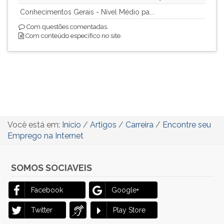
Conhecimentos Gerais - Nível Médio pa...
Com questões comentadas.
Com conteúdo específico no site.
Você está em:
Início
/
Artigos
/
Carreira
/
Encontre seu
Emprego na Internet
SOMOS SOCIAVEIS
Facebook
Google+
Twitter
Play Store