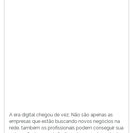
rede,
TAB
também
e
os
depois
profissionais
F.
podem
Para
conseguir
pausar
sua
a
colocação,
leitura
bem
pressione
mais
D
facilmente
(primeira
que
tecla
pelo
à
método
esquerda
tradicional,
do
se
F),
utilizarem
para
A era digital chegou de vez. Não são apenas as
a
continuar
empresas que estão buscando novos negócios na
internet
pressione
rede, também os profissionais podem conseguir sua
como
G