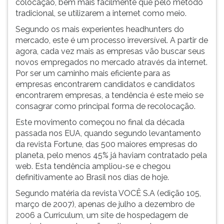
colocação, bem mais facilmente que pelo método
meio.
(primeira
tradicional, se utilizarem a internet como meio.
Segundo
tecla
os
à
Segundo os mais experientes headhunters do
mais
direita
mercado, este é um processo irreversível. A partir de
experientes
do
agora, cada vez mais as empresas vão buscar seus
headhunters
F).
novos empregados no mercado através da internet.
do
Para
Por ser um caminho mais eficiente para as
mercado,
ir
empresas encontrarem candidatos e candidatos
este
ao
encontrarem empresas, a tendência é este meio se
é
menu
consagrar como principal forma de recolocação.
um
principal
Este movimento começou no final da década
processo
pressione
passada nos EUA, quando segundo levantamento
irreversível.
a
da revista Fortune, das 500 maiores empresas do
A
tecla
planeta, pelo menos 45% já haviam contratado pela
partir
J
web. Esta tendência ampliou-se e chegou
de
e
definitivamente ao Brasil nos dias de hoje.
agora,
depois
cada
F.
Segundo matéria da revista VOCÊ S.A (edição 105,
vez
Pressione
março de 2007), apenas de julho a dezembro de
mais
F
2006 a Curriculum, um site de hospedagem de
as
para