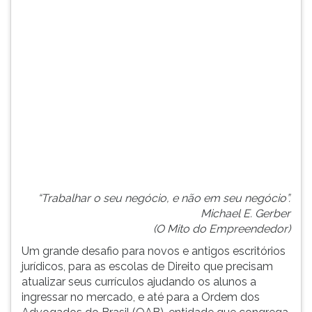
(primeira
tecla
à
direita
do
F).
Para
ir
ao
menu
principal
pressione
a
“Trabalhar o seu negócio, e não em seu negócio”.
tecla
Michael E. Gerber
J
(O Mito do Empreendedor)
e
depois
Um grande desafio para novos e antigos escritórios
F.
jurídicos, para as escolas de Direito que precisam
Pressione
atualizar seus currículos ajudando os alunos a
F
ingressar no mercado, e até para a Ordem dos
para