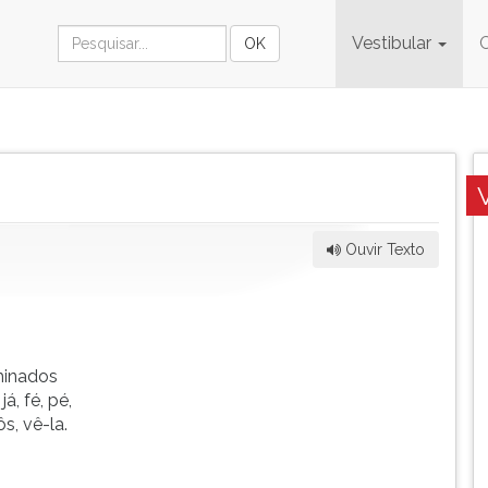
Vestibular
Ouvir Texto
minados
já, fé, pé,
ôs, vê-la.