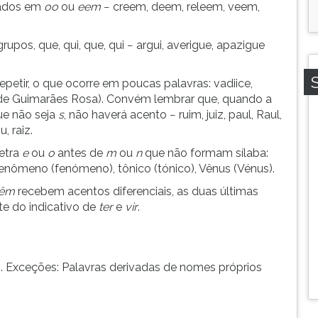
nados em
oo
ou
eem
− creem, deem, releem, veem,
upos, que, qui, que, qui − argui, averigue, apazigue
epetir, o que ocorre em poucas palavras: vadiice,
o de Guimarães Rosa). Convém lembrar que, quando a
ue não seja
s
, não haverá acento − ruim, juiz, paul, Raul,
u, raiz.
letra
e
ou
o
antes de
m
ou
n
que não formam sílaba:
ômeno (fenómeno), tônico (tónico), Vênus (Vénus).
êm
recebem acentos diferenciais, as duas últimas
te do indicativo de
ter
e
vir
.
do. Exceções: Palavras derivadas de nomes próprios