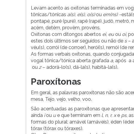
de
leitura
2009
pressione
Levam acento as oxítonas terminadas em vog
segue
TAB
tônicas/tónicas
a(s), e(s), o(s)
ou
em(ns)
−
está(s)
relação
e
pontapé, purê (puré), rapê (rapé), judô, metrô,
de
depois
acém, detém, provêm, provéns.
regras
F.
Oxítonas com ditongos abertos
ei, eu
ou
oi
, p
de
Para
estes dois últimos ser seguidos ou não de
s
– a
acentuação
pausar
véu(s), corrói (de corroer), herói(s), remói (de re
das
a
As formas verbais oxítonas, quando conjugad
palavras.
leitura
vogal tônica/tónica aberta grafada
a
, após a 
pressione
ou
z
– adorá-lo(s), dá-la(s), habitá-la(s).
D
Paroxítonas
(primeira
tecla
à
Em geral, as palavras paroxítonas não são ace
esquerda
mesa, Tejo, vejo, velho, voo.
do
São acentuadas as paroxítonas que apresentam
F),
ainda
i
ou
u
e que terminam em
l, n, r, x
e
ps
, a
para
formas do plural: amável (amáveis), éden (éde
continuar
tórax (tórax ou tóraxes).
pressione