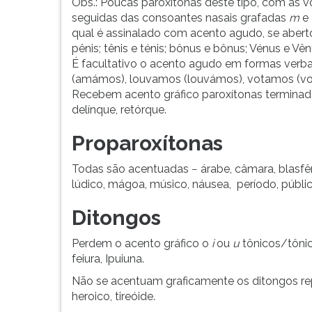
Obs.: Poucas paroxítonas deste tipo, com as 
G
seguidas das consoantes nasais grafadas
m
e
(primeira
qual é assinalado com acento agudo, se aberto,
tecla
pênis; tênis e ténis; bônus e bônus; Vénus e Vê
à
É facultativo o acento agudo em formas verbai
direita
(amámos), louvamos (louvámos), votamos (v
do
Recebem acento gráfico paroxítonas termina
F).
delínque, retórque.
Para
ir
Proparoxítonas
ao
menu
Todas são acentuadas − árabe, câmara, blasfêm
principal
lúdico, mágoa, músico, náusea, período, público
pressione
a
Ditongos
tecla
J
Perdem o acento gráfico o
i
ou
u
tônicos/tônic
e
feiura, Ipuiuna.
depois
Não se acentuam graficamente os ditongos r
F.
heroico, tireóide.
Pressione