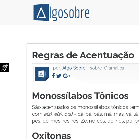
De
Pressione
acordo
TAB
Título
com
e
Regras de Acentuação
do
o
depois
artigo:
novo
F
por:
Algo Sobre
sobre:
Gramática
acordo
para
ortografico
ouvir
que
o
passou
conteúdo
Monossílabos Tônicos
a
principal
vigorar
desta
São acentuados os monossílabos tônicos ter
após
tela.
com
a(s), e(s), o(s)
−
dá, pá, pás, má, más, vá, lá, 
1º
Para
pés, dê, mês, rés, rês, Zé, né, cós, dó, nós, pó, p
de
pular
janeiro
essa
Oxítonas