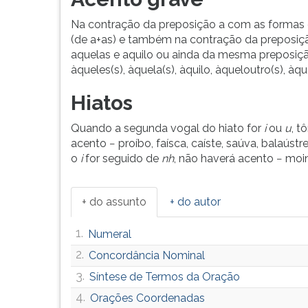
Na contração da preposição a com as formas
(de a+as) e também na contração da preposi
aquelas e aquilo ou ainda da mesma preposiç
àqueles(s), àquela(s), àquilo, àqueloutro(s), àqu
Hiatos
Quando a segunda vogal do hiato for
i
ou
u
, 
acento − proíbo, faísca, caíste, saúva, balaústre,
o
i
for seguido de
nh
, não haverá acento − moi
+ do assunto
+ do autor
1.
Numeral
2.
Concordância Nominal
3.
Síntese de Termos da Oração
4.
Orações Coordenadas