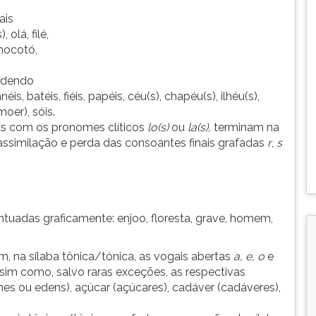
ais
, olá, filé,
 mocotó,
odendo
néis, batéis, fiéis, papéis, céu(s), chapéu(s), ilhéu(s),
moer), sóis.
as com os pronomes clíticos
lo(s)
ou
la(s),
terminam na
assimilação e perda das consoantes finais grafadas
r
,
s
ntuadas graficamente: enjoo, floresta, grave, homem,
, na sílaba tônica/tónica, as vogais abertas
a, e, o
e
ssim como, salvo raras exceções, as respectivas
nes ou edens), açúcar (açúcares), cadáver (cadáveres),