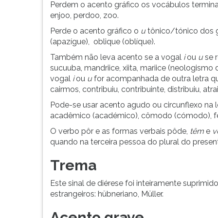
F
Perdem o acento gráfico os vocábulos termi
para
enjoo, perdoo, zoo.
ouvir
Perde o acento gráfico o
u
tônico/tónico dos gr
essa
(apazígue), oblique (oblíque).
instrução
novamente.
Também não leva acento se a vogal
i
ou
u
se r
sucuuba, mandriice, xiita, mariice (neologism
vogal
i
ou
u
for acompanhada de outra letra q
cairmos, contribuiu, contribuinte, distribuiu, atrai
Pode-se usar acento agudo ou circunflexo na 
acadêmico (académico), cômodo (cómodo), fen
O verbo pôr e as formas verbais pôde,
têm
e
v
quando na terceira pessoa do plural do presen
Trema
Este sinal de diérese foi inteiramente suprimi
estrangeiros: hübneriano, Müller.
Acento grave