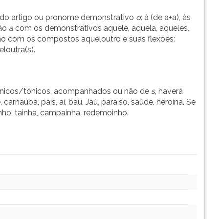
 do artigo ou pronome demonstrativo
o
: à (de a+a), às
ção
a
com os demonstrativos aquele, aquela, aqueles,
ão com os compostos aqueloutro e suas flexões:
eloutra(s).
tônicos/tónicos, acompanhados ou não de
s
, haverá
 carnaúba, país, aí, baú, Jaú, paraíso, saúde, heroína. Se
nho, tainha, campainha, redemoinho.