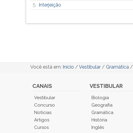
5.
Interjeição
Você está em:
Início
/
Vestibular
/
Gramática
CANAIS
VESTIBULAR
Você
Vestibular
Biologia
está
Concurso
Geografia
no
Notícias
Gramática
Menu
Artigos
História
Principal.
Cursos
Inglês
Pressione