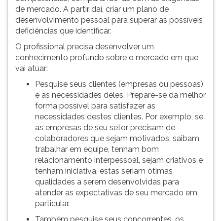
de mercado. A partir daí, criar um plano de
acompanhamento
ouvir
desenvolvimento pessoal para superar as possíveis
do
essa
deficiências que identificar.
plano
instrução
de
novamente.
O profissional precisa desenvolver um
marketing
conhecimento profundo sobre o mercado em que
pessoal.
vai atuar:
Pesquise seus clientes (empresas ou pessoas)
e as necessidades deles. Prepare-se da melhor
forma possível para satisfazer as
necessidades destes clientes. Por exemplo, se
as empresas de seu setor precisam de
colaboradores que sejam motivados, saibam
trabalhar em equipe, tenham bom
relacionamento interpessoal, sejam criativos e
tenham iniciativa, estas seriam ótimas
qualidades a serem desenvolvidas para
atender as expectativas de seu mercado em
particular.
Também pesquise seus concorrentes, os