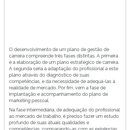
de
(primeira
suas
tecla
competências,
à
e
direita
da
do
necessidade
F).
de
Para
adequá-
ir
O desenvolvimento de um plano de gestão de
las
ao
carreira compreende três fases distintas. A primeira
à
menu
é a elaboração de um plano estratégico de carreira.
realidade
principal
A segunda seria a adaptação do profissional a este
de
pressione
plano através do diagnóstico de suas
mercado.
a
competências, e da necessidade de adequá-las à
Por
tecla
realidade de mercado. Por fim, vem a fase de
fim,
J
implantação e acompanhamento do plano de
vem
e
marketing pessoal.
a
depois
Na fase intermediária, de adequação do profissional
fase
F.
ao mercado de trabalho, é preciso fazer um estudo
de
Pressione
profundo de suas atuais qualidades e
implantação
F
competências, comparando-as com as exigências
e
para