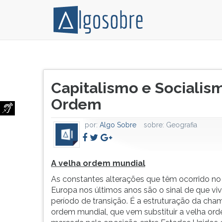
A
Pressione
velha
TAB
Título
ordem
e
Capitalismo e Socialism
do
mundial
depois
artigo:
Ordem
As
F
constantes
para
alterações
ouvir
por:
Algo Sobre
sobre:
Geografia
que
o
têm
conteúdo
ocorrido
principal
A velha ordem mundial
no
desta
mapa
tela.
As constantes alterações que têm ocorrido n
da
Para
Europa nos últimos anos são o sinal de que v
Europa
pular
período de transição. É a estruturação da ch
nos
essa
ordem mundial, que vem substituir a velha ord