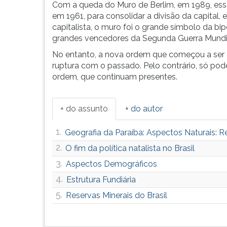
F
Com a queda do Muro de Berlim, em 1989, essa
para
em 1961, para consolidar a divisão da capital, 
ouvir
capitalista, o muro foi o grande símbolo da bipo
essa
grandes vencedores da Segunda Guerra Mundi
instrução
No entanto, a nova ordem que começou a ser
novamente.
ruptura com o passado. Pelo contrário, só pod
ordem, que continuam presentes.
+ do assunto
+ do autor
1.
Geografia da Paraíba: Aspectos Naturais: Rel
2.
O fim da política natalista no Brasil
3.
Aspectos Demográficos
4.
Estrutura Fundiária
5.
Reservas Minerais do Brasil