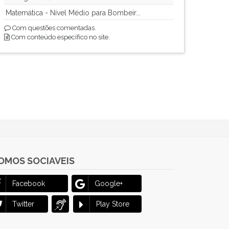
Matemática - Nível Médio para Bombeir...
Com questões comentadas.
Com conteúdo específico no site.
OMOS SOCIAVEIS
Facebook
Google+
Twitter
Play Store