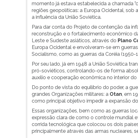
momento já estava estabelecida a chamada "co
G
regiões geopolíticas: a Europa Ocidental, sob a
(primeira
a influência da União Soviética.
tecla
à
Para dar conta do Projeto de contenção da infl
direita
reconstrução e o fortalecimento econômico d
do
Leste e Sudeste asiáticos, através do
Plano 
F).
Europa Ocidental e envolveram-se em guerras l
Para
Socialismo, como as guerras da Coréia (1950-1
ir
Por seu lado, já em 1948 a União Soviética t
ao
pró-soviéticos, controlando-os de forma abso
menu
auxílio e cooperação econômica no interior do 
principal
pressione
Do ponto de vista do equilíbrio do poder, a g
a
grandes Organizações militares: a
Otan
, em 1
tecla
como principal objetivo impedir a expansão dos
J
Essas organizações, bem como as guerras loca
e
expressão clara de como o controle mundial efe
depois
corrida tecnológica que colocou os dois paíse
F.
principalmente através das armas nucleares, 
Pressione