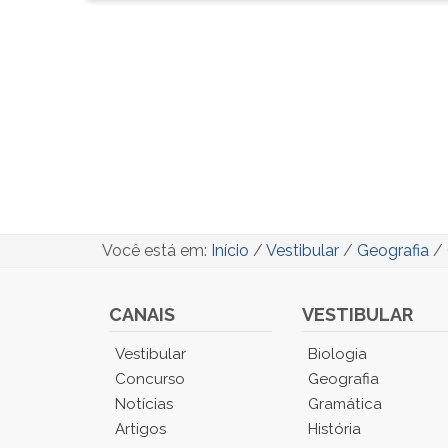
Você está em:
Início
/
Vestibular
/
Geografia
/
CANAIS
VESTIBULAR
Você
Vestibular
Biologia
está
Concurso
Geografia
no
Notícias
Gramática
Menu
Artigos
História
Principal.