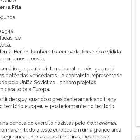
e União
erra Fria.
Segunda
 1945,
ladas, de
tica,
 alemã, Berlim, também foi ocupada, fincando dividida
e americanos a oeste.
cenário geopolítico internacional no pós-guerra já
es potências vencedoras - a capitalista, representada
ada pela União Soviética - tinham projetos
 para toda a Europa.
rtir de 1947, quando o presidente americano Harry
território europeu e, posteriormente, no território
 na derrota do exército nazistas pelo
front oriental,
nsformaram todo o leste europeu em uma grande área
segurança junto as suas fronteiras. Desde esse