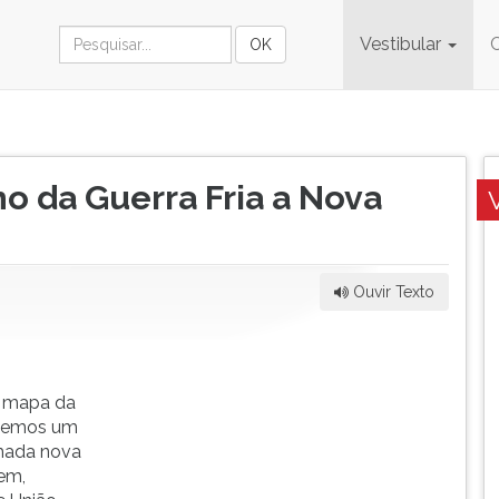
Vestibular
o da Guerra Fria a Nova
Ouvir Texto
o mapa da
ivemos um
amada nova
em,