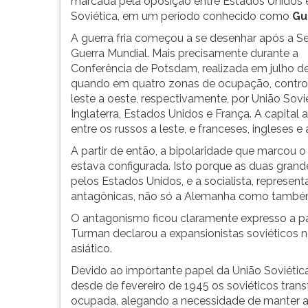
últimos
leitura
marcada pela oposição entre Estados Unidos 
anos
pressione
Soviética, em um período conhecido como
Gu
são
TAB
A guerra fria começou a se desenhar após a 
o
e
Guerra Mundial. Mais precisamente durante a
sinal
depois
Conferência de Potsdam, realizada em julho de
de
F.
quando em quatro zonas de ocupação, contro
que
Para
leste a oeste, respectivamente, por União Sovié
vivemos
pausar
Inglaterra, Estados Unidos e França. A capital
um
a
entre os russos a leste, e franceses, ingleses 
período
leitura
A partir de então, a bipolaridade que marcou o 
de
pressione
estava configurada. Isto porque as duas grand
t...
D
pelos Estados Unidos, e a socialista, represent
(primeira
antagônicas, não só a Alemanha como também
tecla
à
O antagonismo ficou claramente expresso a pa
esquerda
Turman declarou a expansionistas soviéticos no 
do
asiático.
F),
Devido ao importante papel da União Soviética
para
desde de fevereiro de 1945 os soviéticos tra
continuar
ocupada, alegando a necessidade de manter a 
pressione