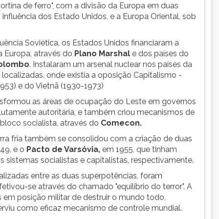
rtina de ferro", com a divisão da Europa em duas
 influência dos Estado Unidos, e a Europa Oriental, sob
uência Soviética, os Estados Unidos financiaram a
a Europa, através do
Plano Marshal
e dos países do
Colombo
. Instalaram um arsenal nuclear nos países da
ocalizadas, onde existia a oposição Capitalismo -
953) e do Vietnã (1930-1973)
ransformou as áreas de ocupação do Leste em governos
lutamente autoritária, e também criou mecanismos de
bloco socialista, através do
Comecon.
uerra fria também se consolidou com a criação de duas
949, e o
Pacto de Varsóvia,
em 1955, que tinham
 sistemas socialistas e capitalistas, respectivamente.
lizadas entre as duas superpotências, foram
tivou-se através do chamado "equilíbrio do terror". A
s em posição militar de destruir o mundo todo,
serviu como eficaz mecanismo de controle mundial.