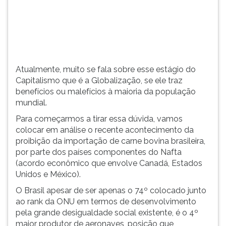
(primeira
tecla
à
direita
do
F).
Atualmente, muito se fala sobre esse estágio do
Para
Capitalismo que é a Globalização, se ele traz
ir
benefícios ou malefícios à maioria da população
ao
mundial.
menu
principal
Para começarmos a tirar essa dúvida, vamos
pressione
colocar em análise o recente acontecimento da
a
proibição da importação de carne bovina brasileira,
tecla
por parte dos países componentes do Nafta
J
(acordo econômico que envolve Canadá, Estados
e
Unidos e México).
depois
O Brasil apesar de ser apenas o 74º colocado junto
F.
ao rank da ONU em termos de desenvolvimento
Pressione
pela grande desigualdade social existente, é o 4º
F
maior produtor de aeronaves, posição que
para