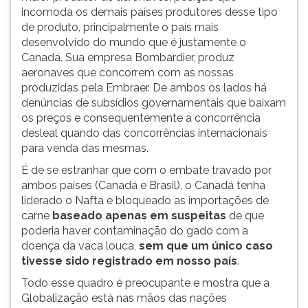
incomoda os demais países produtores desse tipo
ouvir
de produto, principalmente o país mais
essa
desenvolvido do mundo que é justamente o
instrução
Canadá. Sua empresa Bombardier, produz
novamente.
aeronaves que concorrem com as nossas
produzidas pela Embraer. De ambos os lados há
denúncias de subsídios governamentais que baixam
os preços e consequentemente a concorrência
desleal quando das concorrências internacionais
para venda das mesmas.
É de se estranhar que com o embate travado por
ambos países (Canadá e Brasil), o Canadá tenha
liderado o Nafta e bloqueado as importações de
carne
baseado apenas em suspeitas
de que
poderia haver contaminação do gado com a
doença da vaca louca,
sem que um único caso
tivesse sido registrado em nosso país
.
Todo esse quadro é preocupante e mostra que a
Globalização está nas mãos das nações