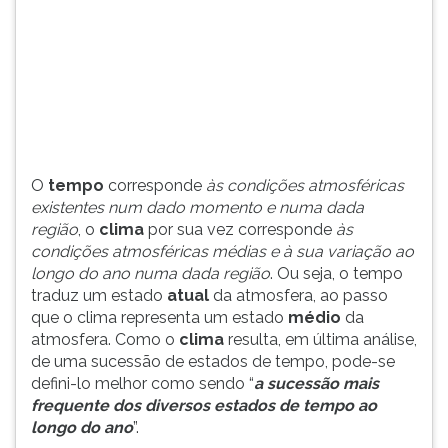
(primeira
tecla
à
direita
do
F).
Para
ir
ao
O
tempo
corresponde
às condições atmosféricas
menu
existentes num dado momento e numa dada
principal
região
, o
clima
por sua vez corresponde
às
pressione
condições atmosféricas médias e à sua variação ao
a
longo do ano numa dada região
. Ou seja, o tempo
tecla
traduz um estado
atual
da atmosfera, ao passo
J
que o clima representa um estado
médio
da
e
atmosfera. Como o
clima
resulta, em última análise,
depois
de uma sucessão de estados de tempo, pode-se
F.
defini-lo melhor como sendo “
a sucessão mais
Pressione
frequente dos diversos estados de tempo ao
F
longo do ano
”.
para