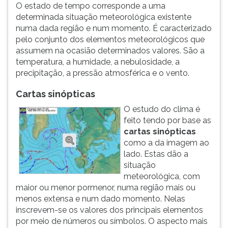
O estado de tempo corresponde a uma
ouvir
determinada situação meteorológica existente
essa
numa dada região e num momento. É caracterizado
instrução
pelo conjunto dos elementos meteorológicos que
novamente.
assumem na ocasião determinados valores. São a
temperatura, a humidade, a nebulosidade, a
precipitação, a pressão atmosférica e o vento.
Cartas sinópticas
O estudo do clima é
feito tendo por base as
cartas sinópticas
como a da imagem ao
lado. Estas dão a
situação
meteorológica, com
maior ou menor pormenor, numa região mais ou
menos extensa e num dado momento. Nelas
inscrevem-se os valores dos principais elementos
por meio de números ou símbolos. O aspecto mais