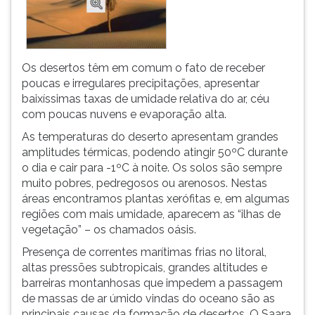
Os desertos têm em comum o fato de receber
poucas e irregulares precipitações, apresentar
baixíssimas taxas de umidade relativa do ar, céu
com poucas nuvens e evaporação alta.
As temperaturas do deserto apresentam grandes
amplitudes térmicas, podendo atingir 50ºC durante
o dia e cair para -1ºC à noite. Os solos são sempre
muito pobres, pedregosos ou arenosos. Nestas
áreas encontramos plantas xerófitas e, em algumas
regiões com mais umidade, aparecem as “ilhas de
vegetação” – os chamados oásis.
Presença de correntes marítimas frias no litoral,
altas pressões subtropicais, grandes altitudes e
barreiras montanhosas que impedem a passagem
de massas de ar úmido vindas do oceano são as
principais causas da formação de desertos. O Saara,