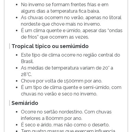
No inverno se formam frentes frias e em
alguns dias a temperatura fica baixa.
As chuvas ocorrem no verão, apenas no litoral
nordeste que chove mais no inverno.
É um clima quente e úmido, apesar das “ondas
de frios” que ocorrem as vezes.
Tropical típico ou semiúmido
Este tipo de clima ocorre no região central do
Brasil.
As médias de temperatura variam de 20° a
28°C.
Chove por volta de 1500mm por ano.
É um tipo de clima quente e semi-úmido, com
chuvas no verão e seco no inverno.
Semiárido
Ocorre no sertão nordestino. Com chuvas
inferiores a 800mm por ano.
É seco e árido, mas não como o deserto.
Tem quatro massas que exercem influencia,