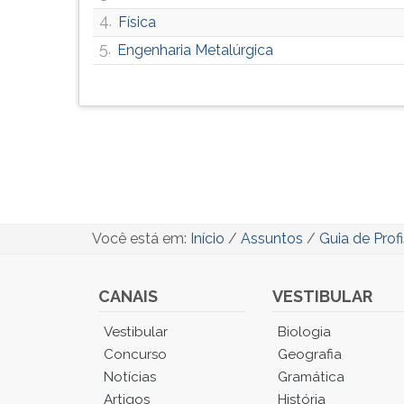
4.
Física
5.
Engenharia Metalúrgica
Você está em:
Início
/
Assuntos
/
Guia de Prof
CANAIS
VESTIBULAR
Você
Vestibular
Biologia
está
Concurso
Geografia
no
Notícias
Gramática
Menu
Artigos
História