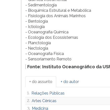
F
- Sedimentologia
para
- Bioquímica Estrutural e Metabólica
ouvir
- Fisiologia dos Animais Marinhos
essa
- Bentologia
instrução
- Ictiologia
novamente.
- Oceanografia Química
- Ecologia dos Ecossistemas
- Planctologia
- Nectologia
- Oceanografia Física
- Sensoriamento Remoto
Fonte: Instituto Oceanográfico da US
+ do assunto
+ do autor
1.
Relações Públicas
2.
Artes Cênicas
3.
Medicina