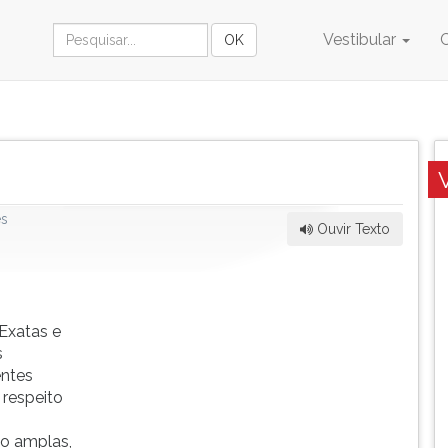
Vestibular
es
Ouvir Texto
Exatas e
s
entes
 respeito
o amplas,