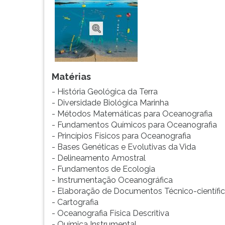
G
(primeira
tecla
à
direita
do
F).
Matérias
Para
- História Geológica da Terra
ir
- Diversidade Biológica Marinha
ao
- Métodos Matemáticas para Oceanografia
menu
- Fundamentos Químicos para Oceanografia
principal
- Princípios Físicos para Oceanografia
pressione
- Bases Genéticas e Evolutivas da Vida
a
- Delineamento Amostral
tecla
- Fundamentos de Ecologia
J
- Instrumentação Oceanográfica
e
- Elaboração de Documentos Técnico-científi
depois
- Cartografia
F.
- Oceanografia Física Descritiva
Pressione
- Química Instrumental