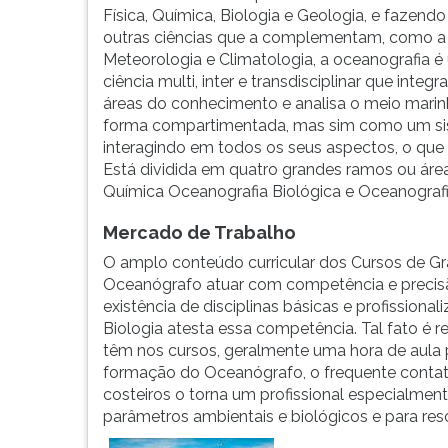
os
leitura
Física, Química, Biologia e Geologia, e fazend
seus
pressione
outras ciências que a complementam, como a
aspectos,
TAB
Meteorologia e Climatologia, a oceanografia 
tanto
e
ciência multi, inter e transdisciplinar que integra
no
depois
áreas do conhecimento e analisa o meio mari
tocante
F.
forma compartimentada, mas sim como um s
aos
Para
interagindo em todos os seus aspectos, o que 
seus
pausar
Está dividida em quatro grandes ramos ou área
componen...
a
Química Oceanografia Biológica e Oceanografi
leitura
pressione
Mercado de Trabalho
D
O amplo conteúdo curricular dos Cursos de Gr
(primeira
Oceanógrafo atuar com competência e precisão
tecla
existência de disciplinas básicas e profissional
à
Biologia atesta essa competência. Tal fato é re
esquerda
têm nos cursos, geralmente uma hora de aula pr
do
formação do Oceanógrafo, o frequente contat
F),
costeiros o torna um profissional especialmen
para
parâmetros ambientais e biológicos e para re
continuar
pressione