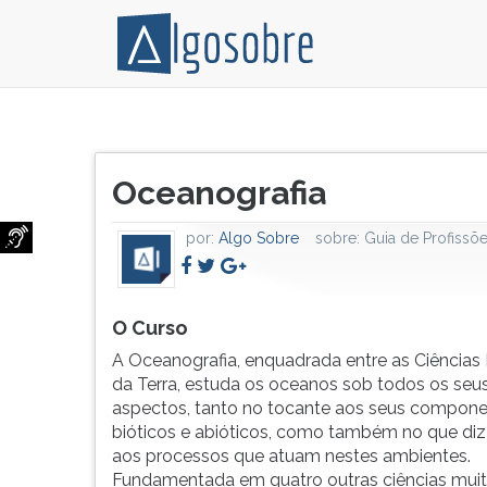
A
Pressione
Oceanografia,
TAB
Título
enquadrada
e
Oceanografia
do
entre
depois
artigo:
as
F
por:
Algo Sobre
sobre:
Guia de Profissõ
Ciências
para
Exatas
ouvir
e
o
da
conteúdo
O Curso
Terra,
principal
A Oceanografia, enquadrada entre as Ciências 
estuda
desta
da Terra, estuda os oceanos sob todos os seu
os
tela.
aspectos, tanto no tocante aos seus compon
oceanos
Para
bióticos e abióticos, como também no que diz
sob
pular
aos processos que atuam nestes ambientes.
todos
essa
Fundamentada em quatro outras ciências muit