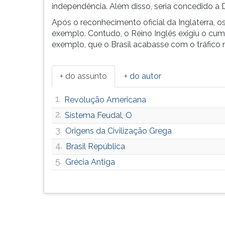
independência. Além disso, seria concedido a D.
G
(primeira
Após o reconhecimento oficial da Inglaterra,
tecla
exemplo. Contudo, o Reino Inglês exigiu o cu
à
exemplo, que o Brasil acabasse com o tráfico n
direita
do
F).
+ do assunto
+ do autor
Para
ir
1.
Revolução Americana
ao
2.
Sistema Feudal, O
menu
principal
3.
Origens da Civilização Grega
pressione
4.
Brasil República
a
5.
Grécia Antiga
tecla
J
e
depois
F.
Pressione