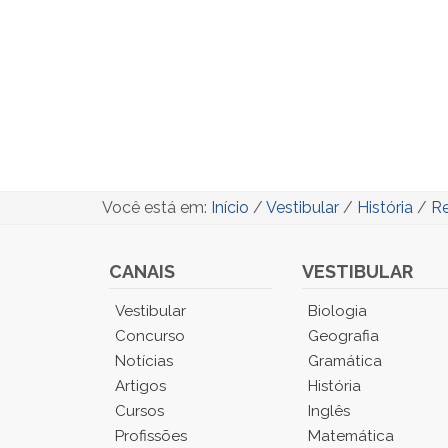
Você está em:
Início
/
Vestibular
/
História
/
Re
CANAIS
VESTIBULAR
Você
Vestibular
Biologia
está
Concurso
Geografia
no
Notícias
Gramática
Menu
Artigos
História
Principal.
Cursos
Inglês
Pressione
TAB
Profissões
Matemática