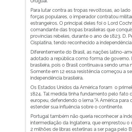
portuguesas
leitura
Uruguai.
e
pressione
Para lutar contra as tropas revoltosas, ao lado
queriam
TAB
forças populares, o imperador contratou milita
que
e
estrangeiros. O principal deles foi o Lord Coch
o
depois
comandante das tropas brasileiras que conqui
Bra...
F.
províncias rebeles, durante o ano de 1823. D. 
Para
Cisplatina, tendo reconhecido a independência
pausar
Diferentemente do Brasil, as nações latino-a
a
adotado a república como forma de governo. P
leitura
brasileira, pois o Brasil continuava sendo um
pressione
Somente em 12 essa resistência começou a se
D
independência brasileira.
(primeira
tecla
Os Estados Unidos da América foram o primeir
à
1824. Tal medida tinha fundamento pelo fato 
esquerda
europeu, defendendo o lema "A América para os
do
estender sua influência sobre o continente.
F),
Portugal também não queria reconhecer a inde
para
intermediação da Inglaterra, que emprestou o 
continuar
2 milhões de libras esterlinas a ser paga pelo
pressione