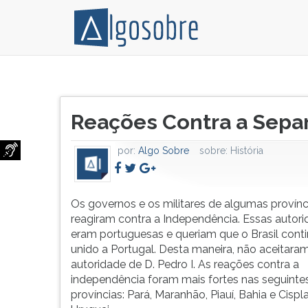
Os
Pressione
governos
TAB
Título
e
e
Reações Contra a Separ
do
os
depois
artigo:
militares
F
por:
Algo Sobre
sobre:
História
de
para
algumas
ouvir
províncias
o
reagiram
conteúdo
Os governos e os militares de algumas provínc
contra
principal
reagiram contra a Independência. Essas autor
a
desta
eram portuguesas e queriam que o Brasil cont
Independência.
tela.
unido a Portugal. Desta maneira, não aceitara
Essas
Para
autoridade de D. Pedro I. As reações contra a
autoridades
pular
independência foram mais fortes nas seguinte
eram
essa
províncias: Pará, Maranhão, Piauí, Bahia e Cispla