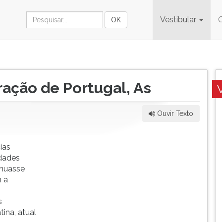
Vestibular
ação de Portugal, As
Ouvir Texto
ias
idades
inuasse
m a
s
tina, atual