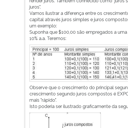
a
leitura
render juros. Também conhecido como "juros 
saber:
pressione
juros".
Juros
TAB
Vamos ilustrar a diferença entre os crescimen
simples
e
capital através juros simples e juros compost
-
depois
um exemplo:
ao
F.
Suponha que $100,00 são empregados a uma 
longo
Para
10% a.a. Teremos:
do
pausar
t...
a
leitura
pressione
D
(primeira
tecla
Observe que o crescimento do principal segu
à
crescimento segundo juros compostos é EXP
esquerda
mais "rápido".
do
Isto poderia ser ilustrado graficamente da seg
F),
para
continuar
pressione