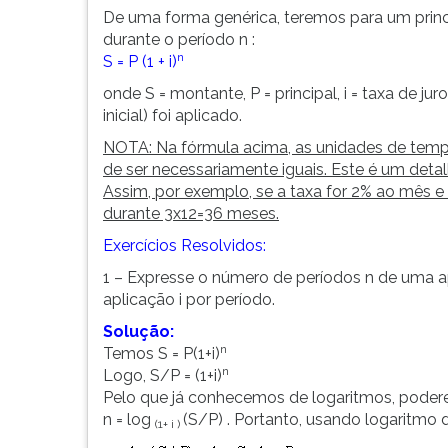
F
De uma forma genérica, teremos para um princi
para
durante o período n :
ouvir
n
S = P (1 + i)
essa
onde S = montante, P = principal, i = taxa de ju
instrução
inicial) foi aplicado.
novamente.
NOTA: Na fórmula acima, as unidades de tempo r
de ser necessariamente iguais. Este é um deta
Assim, por exemplo, se a taxa for 2% ao mês 
durante 3x12=36 meses.
Exercícios Resolvidos:
1 – Expresse o número de períodos n de uma a
aplicação i por período.
Solução:
n
Temos S = P(1+i)
n
Logo, S/P = (1+i)
Pelo que já conhecemos de logaritmos, poder
n = log
(S/P) . Portanto, usando logaritmo 
(1+ i )