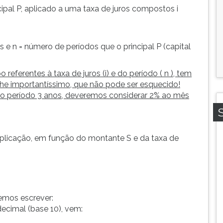
pal P, aplicado a uma taxa de juros compostos i
ros e n = número de períodos que o principal P (capital
eferentes à taxa de juros (i) e do período ( n ), tem
lhe importantíssimo, que não pode ser esquecido!
e o período 3 anos, deveremos considerar 2% ao mês
plicação, em função do montante S e da taxa de
emos escrever:
decimal (base 10), vem: