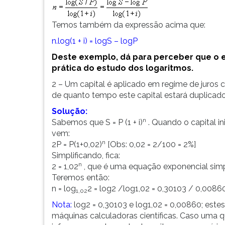
Temos também da expressão acima que:
n.log(1 + i) = logS – logP
Deste exemplo, dá para perceber que o 
prática do estudo dos logaritmos.
2 – Um capital é aplicado em regime de juros
de quanto tempo este capital estará duplicad
Solução:
n
Sabemos que S = P (1 + i)
. Quando o capital ini
vem:
n
2P = P(1+0,02)
[Obs: 0,02 = 2/100 = 2%]
Simplificando, fica:
n
2 = 1,02
, que é uma equação exponencial simp
Teremos então:
n = log
2 = log2 /log1,02 = 0,30103 / 0,00860
1,02
Nota:
log2 = 0,30103 e log1,02 = 0,00860; est
máquinas calculadoras científicas. Caso uma qu