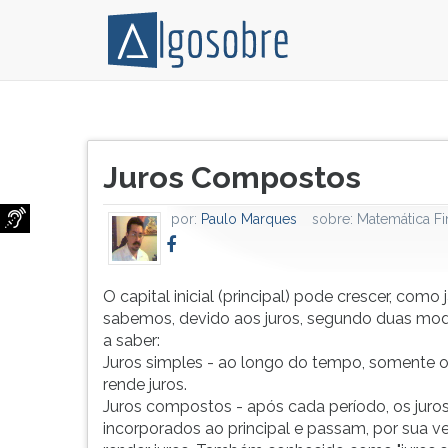
O
Pressione
capital
TAB
Título
inicial
e
Juros Compostos
do
(principal)
depois
artigo:
pode
F
por:
Paulo Marques
sobre:
Matemática Fi
crescer,
para
como
ouvir
já
o
sabemos,
conteúdo
O capital inicial (principal) pode crescer, como 
devido
principal
sabemos, devido aos juros, segundo duas mo
aos
desta
a saber:
juros,
tela.
Juros simples - ao longo do tempo, somente o 
segundo
Para
rende juros.
duas
pular
Juros compostos - após cada período, os juro
modalidades
essa
incorporados ao principal e passam, por sua ve