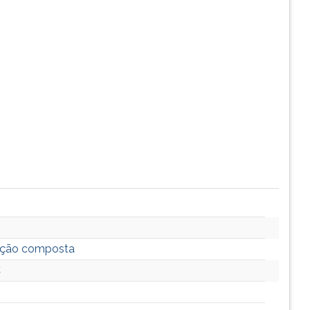
zação composta
C