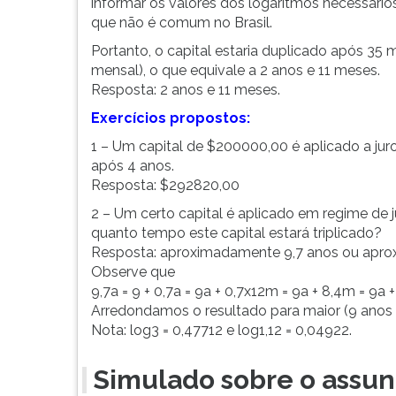
informar os valores dos logaritmos necessários
que não é comum no Brasil.
Portanto, o capital estaria duplicado após 35
mensal), o que equivale a 2 anos e 11 meses.
Resposta: 2 anos e 11 meses.
Exercícios propostos:
1 – Um capital de $200000,00 é aplicado a ju
após 4 anos.
Resposta: $292820,00
2 – Um certo capital é aplicado em regime de
quanto tempo este capital estará triplicado?
Resposta: aproximadamente 9,7 anos ou apro
Observe que
9,7a = 9 + 0,7a = 9a + 0,7x12m = 9a + 8,4m = 9a
Arredondamos o resultado para maior (9 anos 
Nota: log3 = 0,47712 e log1,12 = 0,04922.
Simulado sobre o assun