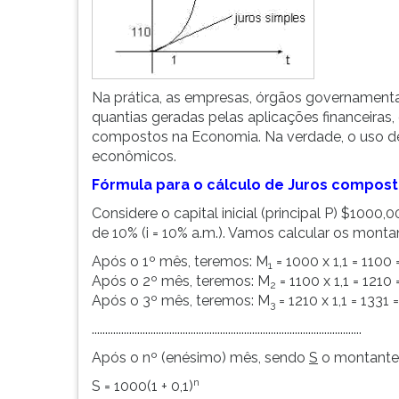
G
(primeira
tecla
à
direita
Na prática, as empresas, órgãos governamentai
do
quantias geradas pelas aplicações financeiras
F).
compostos na Economia. Na verdade, o uso de 
Para
econômicos.
ir
Fórmula para o cálculo de Juros compos
ao
menu
Considere o capital inicial (principal P) $1000
principal
de 10% (i = 10% a.m.). Vamos calcular os montan
pressione
Após o 1º mês, teremos: M
= 1000 x 1,1 = 1100 
1
a
Após o 2º mês, teremos: M
= 1100 x 1,1 = 1210 
2
tecla
Após o 3º mês, teremos: M
= 1210 x 1,1 = 1331 
3
J
e
.....................................................................................................
depois
Após o nº (enésimo) mês, sendo
S
o montante,
F.
n
Pressione
S = 1000(1 + 0,1)