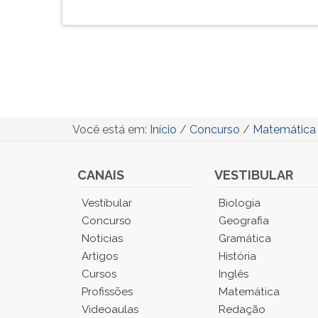
Você está em:
Início
/
Concurso
/
Matemática 
CANAIS
VESTIBULAR
Você
Vestibular
Biologia
está
Concurso
Geografia
no
Notícias
Gramática
Menu
Artigos
História
Principal.
Cursos
Inglês
Pressione
TAB
Profissões
Matemática
e
Videoaulas
Redação