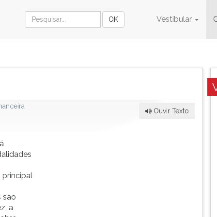
Vestibular
nanceira
Ouvir Texto
já
dalidades
principal
s são
z, a