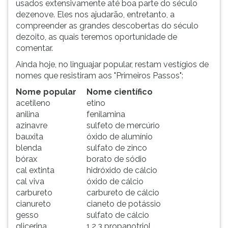
usados extensivamente até boa parte do século
dezenove. Eles nos ajudarão, entretanto, a
compreender as grandes descobertas do século
dezoito, as quais teremos oportunidade de
comentar.
Ainda hoje, no linguajar popular, restam vestígios de
nomes que resistiram aos "Primeiros Passos":
Nome popular
Nome científico
acetileno
etino
anilina
fenilamina
azinavre
sulfeto de mercúrio
bauxita
óxido de alumínio
blenda
sulfato de zinco
bórax
borato de sódio
cal extinta
hidróxido de cálcio
cal viva
óxido de cálcio
carbureto
carbureto de cálcio
cianureto
cianeto de potássio
gesso
sulfato de cálcio
glicerina
1,2,3 propanotriol