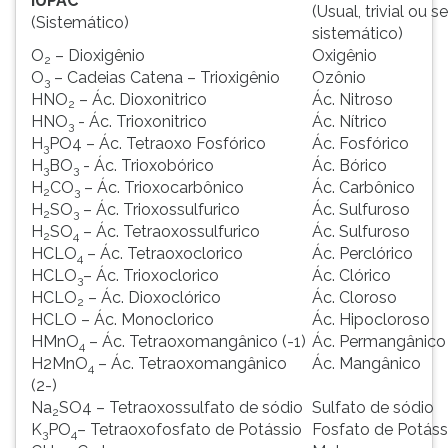
IUPAC
(Usual, trivial ou s
(Sistemático)
sistemático)
O
– Dioxigênio
Oxigênio
2
O
– Cadeias Catena – Trioxigênio
Ozônio
3
HNO
– Ác. Dioxonitrico
Ác. Nitroso
2
HNO
- Ác. Trioxonitrico
Ác. Nítrico
3
H
PO4 – Ác. Tetraoxo Fosfórico
Ác. Fosfórico
3
H
BO
- Ác. Trioxobórico
Ác. Bórico
3
3
H
CO
– Ác. Trioxocarbônico
Ác. Carbônico
2
3
H
SO
– Ác. Trioxossulfurico
Ác. Sulfuroso
2
3
H
SO
– Ác. Tetraoxossulfurico
Ác. Sulfuroso
2
4
HCLO
– Ác. Tetraoxoclorico
Ác. Perclórico
4
HCLO
– Ác. Trioxoclorico
Ác. Clórico
3
HCLO
– Ác. Dioxoclórico
Ác. Cloroso
2
HCLO – Ác. Monoclorico
Ác. Hipocloroso
HMnO
– Ác. Tetraoxomangânico (-1)
Ác. Permangânico
4
H2MnO
– Ác. Tetraoxomangânico
Ác. Mangânico
4
(2-)
Na
SO4 – Tetraoxossulfato de sódio
Sulfato de sódio
2
K
PO
– Tetraoxofosfato de Potássio
Fosfato de Potáss
3
4