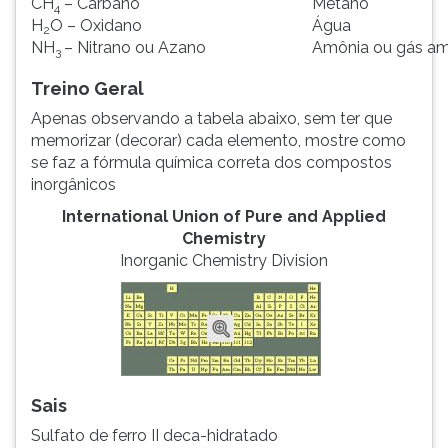
CH
– Carbano
Metano
4
H
O – Oxidano
Água
2
NH
– Nitrano ou Azano
Amônia ou gás a
3
Treino Geral
Apenas observando a tabela abaixo, sem ter que
memorizar (decorar) cada elemento, mostre como
se faz a fórmula química correta dos compostos
inorgânicos
International Union of Pure and Applied
Chemistry
Inorganic Chemistry Division
Sais
Sulfato de ferro II deca-hidratado