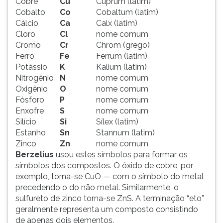
Cobre
Cu
Cuprum (latim)
Cobalto
Co
Cobaltum (latim)
Cálcio
Ca
Calx (latim)
Cloro
Cl
nome comum
Cromo
Cr
Chrom (grego)
Ferro
Fe
Ferrum (latim)
Potássio
K
Kalium (latim)
Nitrogênio
N
nome comum
Oxigênio
O
nome comum
Fósforo
P
nome comum
Enxofre
S
nome comum
Silício
Si
Sílex (latim)
Estanho
Sn
Stannum (latim)
Zinco
Zn
nome comum
Berzelius
usou estes símbolos para formar os
símbolos dos compostos. O óxido de cobre, por
exemplo, torna-se CuO — com o símbolo do metal
precedendo o do não metal. Similarmente, o
sulfureto de zinco torna-se ZnS. A terminação “eto”
geralmente representa um composto consistindo
de apenas dois elementos.