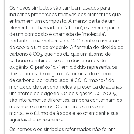
Os novos símbolos são também usados para
indicar as proporções relativas dos elementos que
entram em um composto. A menor parte de um
elemento é chamada de “átomo”, e a menor parte
de um composto é chamada de “molécula”.
Portanto, uma molécula de CuO contém um átomo
de cobre e um de oxigênio. A fórmula do dióxido de
carbono é CO
, que nos diz que um átomo de
2
carbono combinou-se com dois átomos de
oxigênio. O prefixo “di-” em dióxido representa os
dois átomos de oxigênio. A fórmula do monóxido
de carbono, por outro lado, é CO. O “mono-” do
monóxido de carbono indica a presença de apenas
um átomo de oxigênio. Os dois gases, CO e CO
,
2
são inteiramente diferentes, embora contenham os
mesmos elementos. O primeiro é um veneno
mortal, e o último dá à soda e ao champanhe sua
agradável efervescência.
Os nomes e os símbolos reformados não foram