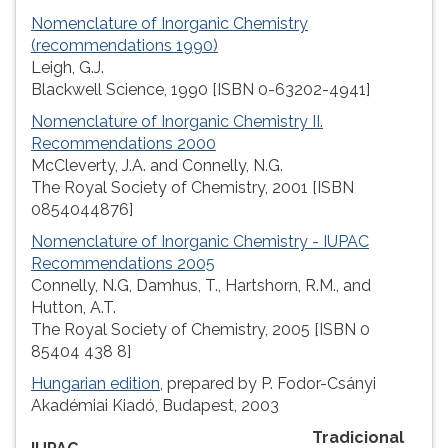
Nomenclature of Inorganic Chemistry
(recommendations 1990)
Leigh, G.J.
Blackwell Science, 1990 [ISBN 0-63202-4941]
Nomenclature of Inorganic Chemistry II.
Recommendations 2000
McCleverty, J.A. and Connelly, N.G.
The Royal Society of Chemistry, 2001 [ISBN
0854044876]
Nomenclature of Inorganic Chemistry - IUPAC
Recommendations 2005
Connelly, N.G, Damhus, T., Hartshorn, R.M., and
Hutton, A.T.
The Royal Society of Chemistry, 2005 [ISBN 0
85404 438 8]
Hungarian edition
, prepared by P. Fodor-Csányi
Akadémiai Kiadó, Budapest, 2003
Tradicional