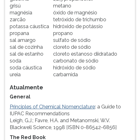
grisú
metano
magnésia
óxido de magnésio
zarcão
tetróxido de trichumbo
potassa cáustica
hidróxido de potássio
propana
propano
sal amargo
sulfato de sódio
sal de cozinha
cloreto de sódio
sal de estanho
cloreto estanoso diidratado
soda
carbonato de sódio
soda cáustica
hidróxido de sódio
ureia
carbamida
Atualmente
General
Principles of Chemical Nomenclature
: a Guide to
IUPAC Recommendations
Leigh, G.J.; Favre, H.A. and Metanomski, W.V.
Blackwell Science, 1998 [ISBN 0-86542-6856]
The Red Book