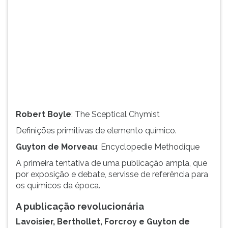
(primeira
tecla
à
direita
do
F).
Para
ir
ao
menu
Robert Boyle
: The Sceptical Chymist
principal
pressione
Definições primitivas de elemento químico.
a
Guyton de Morveau
: Encyclopedie Methodique
tecla
J
A primeira tentativa de uma publicação ampla, que
e
por exposição e debate, servisse de referência para
depois
os químicos da época.
F.
Pressione
A publicação revolucionária
F
Lavoisier, Berthollet, Forcroy e Guyton de
para