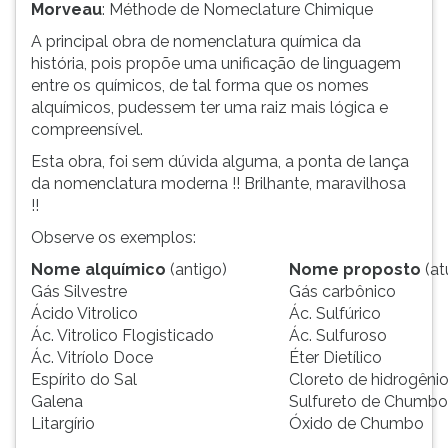
Morveau
: Méthode de Nomeclature Chimique
ouvir
A principal obra de nomenclatura química da
essa
história, pois propõe uma unificação de linguagem
instrução
entre os químicos, de tal forma que os nomes
novamente.
alquímicos, pudessem ter uma raiz mais lógica e
compreensível.
Esta obra, foi sem dúvida alguma, a ponta de lança
da nomenclatura moderna !! Brilhante, maravilhosa
!!
Observe os exemplos:
Nome alquímico
(antigo)
Nome proposto
(at
Gás Silvestre
Gás carbônico
Ácido Vitrolico
Ác. Sulfúrico
Ác. Vitrolico Flogisticado
Ác. Sulfuroso
Ác. Vitríolo Doce
Éter Dietílico
Espírito do Sal
Cloreto de hidrogêni
Galena
Sulfureto de Chumbo
Litargírio
Óxido de Chumbo