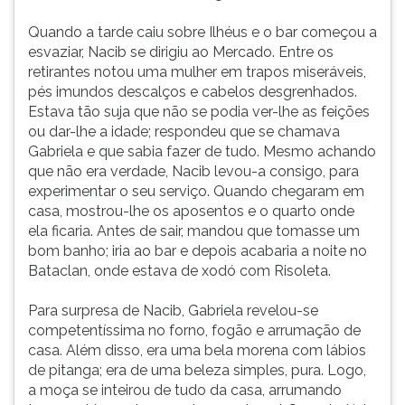
Quando a tarde caiu sobre Ilhéus e o bar começou a
esvaziar, Nacib se dirigiu ao Mercado. Entre os
retirantes notou uma mulher em trapos miseráveis,
pés imundos descalços e cabelos desgrenhados.
Estava tão suja que não se podia ver-lhe as feições
ou dar-lhe a idade; respondeu que se chamava
Gabriela e que sabia fazer de tudo. Mesmo achando
que não era verdade, Nacib levou-a consigo, para
experimentar o seu serviço. Quando chegaram em
casa, mostrou-lhe os aposentos e o quarto onde
ela ficaria. Antes de sair, mandou que tomasse um
bom banho; iria ao bar e depois acabaria a noite no
Bataclan, onde estava de xodó com Risoleta.
Para surpresa de Nacib, Gabriela revelou-se
competentíssima no forno, fogão e arrumação de
casa. Além disso, era uma bela morena com lábios
de pitanga; era de uma beleza simples, pura. Logo,
a moça se inteirou de tudo da casa, arrumando