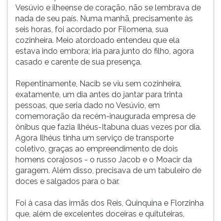
país.
(primeira
Vesúvio e ilheense de coração, não se lembrava de
Numa
tecla
nada de seu país. Numa manhã, precisamente às
manhã,
à
seis horas, foi acordado por Filomena, sua
precisamente
direita
cozinheira. Meio atordoado entendeu que ela
às
do
estava indo embora; iria para junto do filho, agora
seis
F).
casado e carente de sua presença.
horas,
Para
foi
ir
Repentinamente, Nacib se viu sem cozinheira,
acordado
ao
exatamente, um dia antes do jantar para trinta
por
menu
pessoas, que seria dado no Vesúvio, em
Filomena,
principal
comemoração da recém-inaugurada empresa de
sua
pressione
ônibus que fazia Ilhéus-Itabuna duas vezes por dia.
cozinheira.
a
Agora Ilhéus tinha um serviço de transporte
Meio
tecla
coletivo, graças ao empreendimento de dois
atordoado
J
homens corajosos - o russo Jacob e o Moacir da
entendeu
e
garagem. Além disso, precisava de um tabuleiro de
que
depois
doces e salgados para o bar.
ela
F.
estava
Pressione
Foi à casa das irmãs dos Reis, Quinquina e Florzinha
indo
F
que, além de excelentes doceiras e quituteiras,
embora;
para