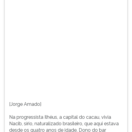
os
TAB
quatro
e
anos
depois
de
F.
idade.
Para
Dono
pausar
do
a
bar
leitura
Vesúvio
pressione
e
D
ilheense
(primeira
de
tecla
coração,
à
não
esquerda
se
do
lembrava
F),
[Jorge Amado]
de
para
nada
continuar
Na progressista Ilhéus, a capital do cacau, vivia
de
pressione
Nacib, sírio, naturalizado brasileiro, que aqui estava
seu
G
desde os quatro anos de idade. Dono do bar