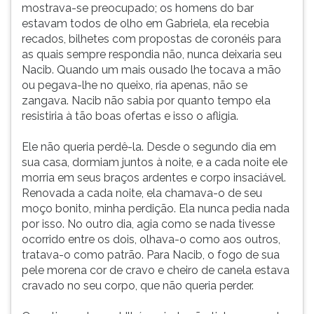
mostrava-se preocupado; os homens do bar
estavam todos de olho em Gabriela, ela recebia
recados, bilhetes com propostas de coronéis para
as quais sempre respondia não, nunca deixaria seu
Nacib. Quando um mais ousado lhe tocava a mão
ou pegava-lhe no queixo, ria apenas, não se
zangava. Nacib não sabia por quanto tempo ela
resistiria à tão boas ofertas e isso o afligia.
Ele não queria perdê-la. Desde o segundo dia em
sua casa, dormiam juntos à noite, e a cada noite ele
morria em seus braços ardentes e corpo insaciável.
Renovada a cada noite, ela chamava-o de seu
moço bonito, minha perdição. Ela nunca pedia nada
por isso. No outro dia, agia como se nada tivesse
ocorrido entre os dois, olhava-o como aos outros,
tratava-o como patrão. Para Nacib, o fogo de sua
pele morena cor de cravo e cheiro de canela estava
cravado no seu corpo, que não queria perder.