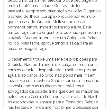
levou uma flor à infiel falecida, o que deu origem a
muito falatório na cidade. Gostava de ler; Lia
bastante, sempre sob orientação de João Fulgêncio,
o livreiro de Ilhéus. Ela apaixonou-se por Rômulo,
que era casado. Quando Melk soube desse
pormenor, tentou impedir, surrando a filha. Esta
tentou fugir com o engenheiro, que não quis assumir
a paixão. Acabou interna, em um Colégio de freiras
no Rio. Mais tarde, aproveitando a saída para as
férias, conseguiu fugir.
O casamento trouxe uma série de proibições para
Gabriela. Não podia andar descalça, correr na praia
com os cabelos despenteados, molhar os pés na
água, ir ao bar ou ao circo; não podia mais rir sem
razão. Ela era a senhora Saad e como tal, tinha que
se vestir como as mulheres dos médicos e
advogados da cidade, tinha que ouvir as maçantes
palestras do Grêmio tinha que visitar a tia de Nacib.
Às escondidas, ia ensaiar para o Terno dos Reis; se,
nas festas de fim de ano, Nacib não a deixasse sair