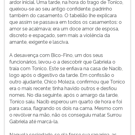
ardor inicial. Uma tarde, na hora do trago de Tonico,
queixou-se ao seu antigo confidente, padrinho
também do casamento. O tabelião lhe explicara
que assim se passava em todos os casamentos: o
amor se acalmava; era um doce amor de esposa,
discreto e espaçado, sem mais a violência da
amante, exigente e lasciva.
A desavença com Bico-Fino, um dos seus
funcionários, levou-o a descobrir que Gabriela o
traía com Tonico. Este se enfiava na casa de Nacib,
logo após o digestivo da tarde. Em confissão o
outro ajudante, Chico Moleza, confirmou que Tonico
era o mais recente; tinha havido outros e desfiou
nomes. No dia seguinte, após o amargo da tarde,
Tonico saiu. Nacib esperou um quarto de hora e foi
para casa, flagrando os dois na cama. Mesmo com
o revólver na mão, não os conseguiu matar. Surrou
Gabriela até marcá-la.
Naquela sociedade, se ela fosse sua rapariga, as