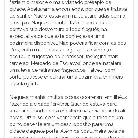
faziam o maior e o mais visitado presépio da
iria
ouvir
cidade. Aceitaram a encomenda, por que se tratava
para
essa
do senhor Nacib; estavam muito atarefadas com o
junto
instrução
presépio. Naquela manhã, trabalhando no bar,
do
novamente.
contava sua desventura a todo freguês, na
filho,
expectativa de que este conhecesse uma
ag
cozinheira disponível. Não poderia ficar com as dos
Reis; eram muito caras. Logo após o almoço,
aceitou a sugestão do professor Josué; iria mais
tarde ao 'Mercado de Escravos', onde se instalara
uma leva de retirantes flagelados. Talvez, com
sorte, pudesse encontrar uma cozinheira em meio
àquela gente.
Naquela manhã, muitas coisas ocorreram em Ilhéus,
fazendo a cidade fervilhar. Quando estava para
atracar no porto, o Ita encalhou na areia, ficando ali
horas. Dizia-se, com veemência que a falta de um
porto decente era um despropósito para uma
cidade daquele porte. Além da costumeira leva de
comerciantes e aventureiros, o navio trazia de volta