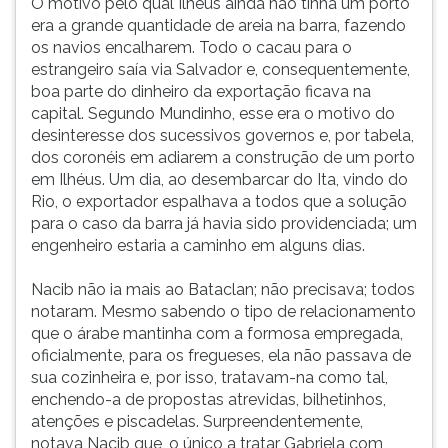
O motivo pelo qual Ilhéus ainda não tinha um porto
era a grande quantidade de areia na barra, fazendo
os navios encalharem. Todo o cacau para o
estrangeiro saía via Salvador e, consequentemente,
boa parte do dinheiro da exportação ficava na
capital. Segundo Mundinho, esse era o motivo do
desinteresse dos sucessivos governos e, por tabela,
dos coronéis em adiarem a construção de um porto
em Ilhéus. Um dia, ao desembarcar do Ita, vindo do
Rio, o exportador espalhava a todos que a solução
para o caso da barra já havia sido providenciada; um
engenheiro estaria a caminho em alguns dias.
Nacib não ia mais ao Bataclan; não precisava; todos
notaram. Mesmo sabendo o tipo de relacionamento
que o árabe mantinha com a formosa empregada,
oficialmente, para os fregueses, ela não passava de
sua cozinheira e, por isso, tratavam-na como tal,
enchendo-a de propostas atrevidas, bilhetinhos,
atenções e piscadelas. Surpreendentemente,
notava Nacib que, o único a tratar Gabriela com