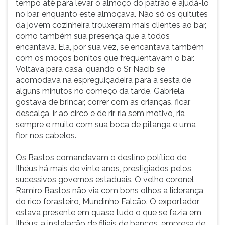
tempo até para levar o almoço do patrão e ajudá-lo
no bar, enquanto este almoçava. Não só os quitutes
da jovem cozinheira trouxeram mais clientes ao bar,
como também sua presença que a todos
encantava. Ela, por sua vez, se encantava também
com os moços bonitos que frequentavam o bar.
Voltava para casa, quando o Sr Nacib se
acomodava na espreguiçadeira para a sesta de
alguns minutos no começo da tarde. Gabriela
gostava de brincar, correr com as crianças, ficar
descalça, ir ao circo e de rir, ria sem motivo, ria
sempre e muito com sua boca de pitanga e uma
flor nos cabelos.
Os Bastos comandavam o destino político de
Ilhéus há mais de vinte anos, prestigiados pelos
sucessivos governos estaduais. O velho coronel
Ramiro Bastos não via com bons olhos a liderança
do rico forasteiro, Mundinho Falcão. O exportador
estava presente em quase tudo o que se fazia em
Ilhéus: a instalação de filiais de bancos, empresa de