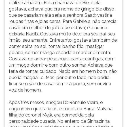
e ali se amaram. Ele a chamava de Bié, e ela
gostava, achava que era nome de gringo Ele disse
que se casariam; ela seria a senhora Saad; vestiria
roupas finas e joias caras. Para Gabriela, não carecia
casar, era melhor do jeito que estava; ela nunca
deixaria Nacib. Gostava muito dele, era seu pai, seu
irmão, seu amante. Entretanto, gostava também de
correr solta no sol, tomar banho frio, mastigar
goiaba, comer manga espada e morder pimenta.
Gostava de andar pelas ruas, cantar cantigas, com
um moço dormir e com outro sonhar. Achava que
teria de tomar cuidado, Nacib era homem bom, não
queria magoá-lo. Mas, por outro lado, não podia
ficar sem sair de casa, sem ir à janela, sem ouvir a
voz de homem.
Após três meses, chegou Dr. Rômulo Vieira, o
engenheiro que faria os estudos da Barra. Malvina,
filha do coronel Melk, era conhecida pela
personalidade ousada. No enterro de Sinhazinha,