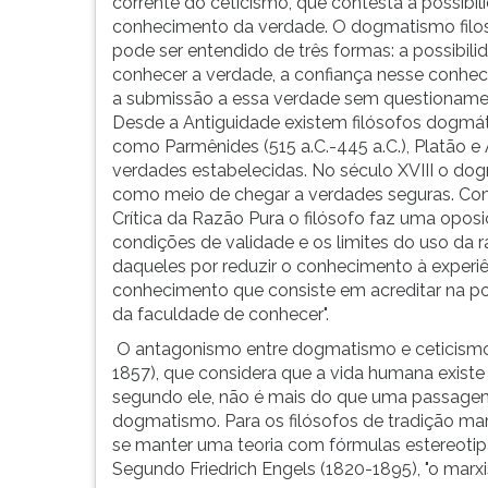
princípios)
leitura
corrente do ceticismo, que contesta a possibil
é
pressione
conhecimento da verdade. O dogmatismo filo
toda
TAB
pode ser entendido de três formas: a possibili
doutrina
e
conhecer a verdade, a confiança nesse conhe
ou
depois
a submissão a essa verdade sem questioname
atitude
F.
Desde a Antiguidade existem filósofos dogmát
que
Para
como Parmênides (515 a.C.-445 a.C.), Platão e A
afirma
pausar
verdades estabelecidas. No século XVIII o dog
a
a
como meio de chegar a verdades seguras. Co
capacidade
leitura
Crítica da Razão Pura o filósofo faz uma oposi
do
pressione
condições de validade e os limites do uso da 
homem
D
daqueles por reduzir o conhecimento à experiê
de
(primeira
conhecimento que consiste em acreditar na pos
atingir
tecla
da faculdade de conhecer".
a
à
O antagonismo entre dogmatismo e ceticism
verdade
esquerda
1857), que considera que a vida humana existe
absoluta
do
segundo ele, não é mais do que uma passage
e
F),
dogmatismo. Para os filósofos de tradição ma
indiscutível.
para
se manter uma teoria com fórmulas estereotipad
Na
continuar
Segundo Friedrich Engels (1820-1895), "o mar
religião
pressione