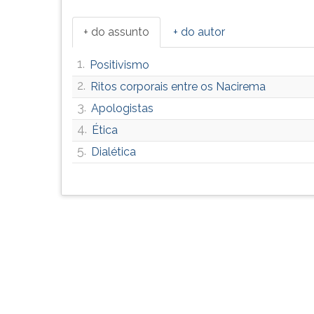
corresponde
G
ao
(primeira
+ do assunto
+ do autor
conjunto
tecla
de
à
1.
Positivismo
dogmas
direita
2.
Ritos corporais entre os Nacirema
-
do
crenças
F).
3.
Apologistas
que
Para
4.
Ética
não
ir
admitem
ao
5.
Dialética
contestação
menu
-
principal
considerado
pressione
a
a
palavra
tecla
de
J
Deus.
e
Na
depois
F.
Pressione