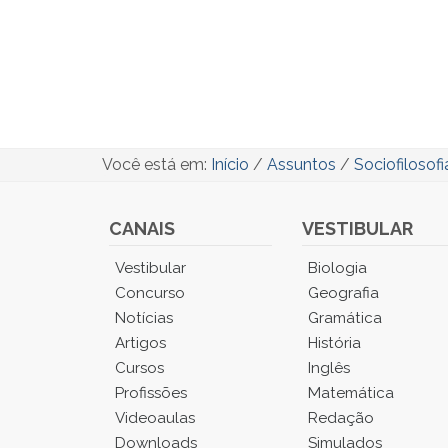
Você está em:
Início
/
Assuntos
/
Sociofilosofi
CANAIS
VESTIBULAR
Você
Vestibular
Biologia
está
Concurso
Geografia
no
Notícias
Gramática
Menu
Artigos
História
Principal.
Cursos
Inglês
Pressione
TAB
Profissões
Matemática
e
Videoaulas
Redação
depois
Downloads
Simulados