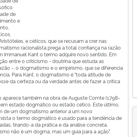
idade de
sófico
dade de
cimento e
nto.
icos,
ristóteles, e céticos, que se recusam a crer nas
matismo racionalista prega a total confiança na razão
m Immanuel Kant o termo adquire novo sentido. Em
ção entre o criticismo - doutrina que estuda as
razão -, o dogmatismo e o empirismo, que se diferencia
ncia. Para Kant, o dogmatismo é "toda atitude de
se da certeza ou da verdade antes de fazer a crítica
o aparece também na obra de Auguste Comte (1798-
 em estado dogmático ou estado cético. Este último,
m de um dogmatismo anterior a um novo
rxista o termo dogmático é usado para a tendência de
as, tirando-a da prática e da análise concreta.
xismo não é um dogma, mas um guia para a ação".