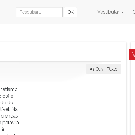
Vestibular
Ouvir Texto
gmatismo
ios) é
ade do
ível. Na
 crenças
 palavra
 à