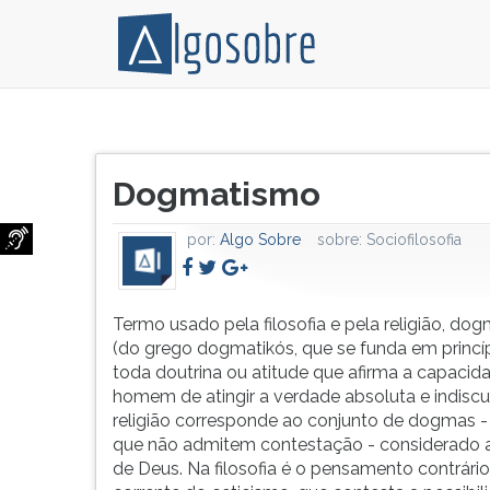
Termo
Pressione
usado
TAB
Título
pela
e
Dogmatismo
do
filosofia
depois
artigo:
e
F
por:
Algo Sobre
sobre:
Sociofilosofia
pela
para
religião,
ouvir
dogmatismo
o
(do
conteúdo
Termo usado pela filosofia e pela religião, do
grego
principal
(do grego dogmatikós, que se funda em princíp
dogmatikós,
desta
toda doutrina ou atitude que afirma a capacid
que
tela.
homem de atingir a verdade absoluta e indiscut
se
Para
religião corresponde ao conjunto de dogmas -
funda
pular
que não admitem contestação - considerado a
em
essa
de Deus. Na filosofia é o pensamento contrário