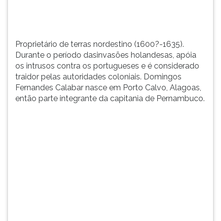
TAB
e
depois
F.
Proprietário de terras nordestino (1600?-1635).
Para
Durante o período dasinvasões holandesas, apóia
pausar
os intrusos contra os portugueses e é considerado
a
traidor pelas autoridades coloniais. Domingos
leitura
Fernandes Calabar nasce em Porto Calvo, Alagoas,
pressione
então parte integrante da capitania de Pernambuco.
D
(primeira
tecla
à
esquerda
do
F),
para
continuar
pressione
G