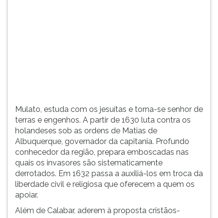
(primeira
tecla
à
direita
do
F).
Para
ir
ao
menu
Mulato, estuda com os jesuítas e torna-se senhor de
principal
terras e engenhos. A partir de 1630 luta contra os
pressione
holandeses sob as ordens de Matias de
a
Albuquerque, governador da capitania. Profundo
tecla
conhecedor da região, prepara emboscadas nas
J
quais os invasores são sistematicamente
e
derrotados. Em 1632 passa a auxiliá-los em troca da
depois
liberdade civil e religiosa que oferecem a quem os
F.
apoiar.
Pressione
F
Além de Calabar, aderem à proposta cristãos-
para