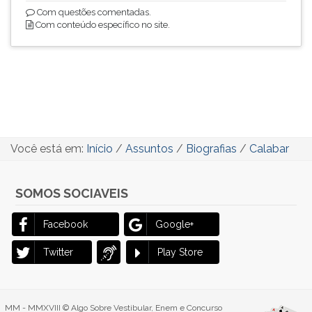
Com questões comentadas.
Com conteúdo específico no site.
Você está em:
Início
/
Assuntos
/
Biografias
/
Calabar
SOMOS SOCIAVEIS
Facebook
Google+
Twitter
Play Store
MM - MMXVIII © Algo Sobre Vestibular, Enem e Concurso