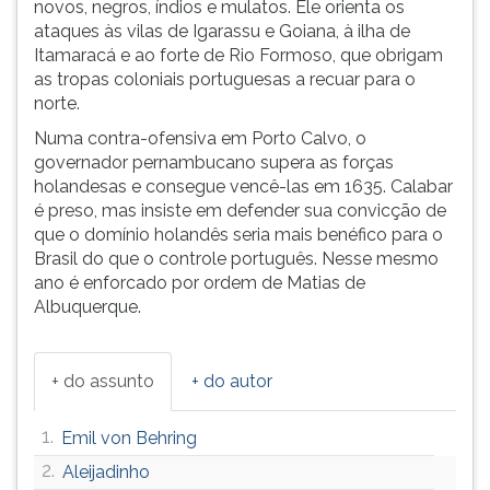
novos, negros, índios e mulatos. Ele orienta os
ouvir
ataques às vilas de Igarassu e Goiana, à ilha de
essa
Itamaracá e ao forte de Rio Formoso, que obrigam
instrução
as tropas coloniais portuguesas a recuar para o
novamente.
norte.
Numa contra-ofensiva em Porto Calvo, o
governador pernambucano supera as forças
holandesas e consegue vencê-las em 1635. Calabar
é preso, mas insiste em defender sua convicção de
que o domínio holandês seria mais benéfico para o
Brasil do que o controle português. Nesse mesmo
ano é enforcado por ordem de Matias de
Albuquerque.
+ do assunto
+ do autor
1.
Emil von Behring
2.
Aleijadinho