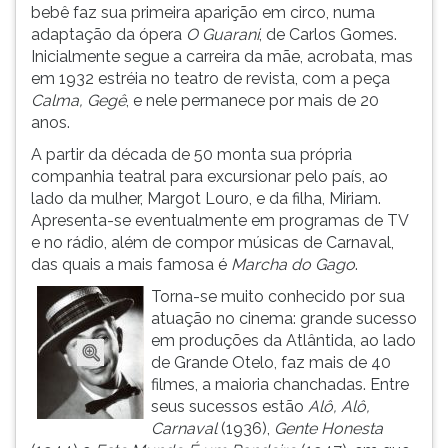
(primeira
bebê faz sua primeira aparição em circo, numa
tecla
adaptação da ópera
O Guarani
, de Carlos Gomes.
à
Inicialmente segue a carreira da mãe, acrobata, mas
direita
em 1932 estréia no teatro de revista, com a peça
do
Calma, Gegê
, e nele permanece por mais de 20
F).
anos.
Para
A partir da década de 50 monta sua própria
ir
companhia teatral para excursionar pelo país, ao
ao
lado da mulher, Margot Louro, e da filha, Miriam.
menu
Apresenta-se eventualmente em programas de TV
principal
e no rádio, além de compor músicas de Carnaval,
pressione
das quais a mais famosa é
Marcha do Gago
.
a
tecla
Torna-se muito conhecido por sua
J
atuação no cinema: grande sucesso
e
em produções da Atlântida, ao lado
depois
de Grande Otelo, faz mais de 40
F.
filmes, a maioria chanchadas. Entre
Pressione
seus sucessos estão
Alô, Alô,
F
Carnaval
(1936),
Gente Honesta
para