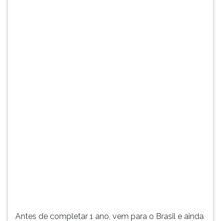
de
TAB
la
e
Imaculada
depois
Co...
F.
Para
pausar
a
leitura
pressione
D
(primeira
tecla
à
esquerda
do
F),
para
continuar
pressione
G
Antes de completar 1 ano, vem para o Brasil e ainda