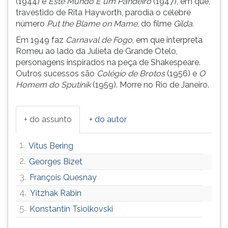
(1944) e
Este Mundo É um Pandeiro
(1947), em que,
ouvir
travestido de Rita Hayworth, parodia o célebre
essa
número
Put the Blame on Mame
, do filme
Gilda
.
instrução
Em 1949 faz
Carnaval de Fogo
, em que interpreta
novamente.
Romeu ao lado da Julieta de Grande Otelo,
personagens inspirados na peça de Shakespeare.
Outros sucessos são
Colégio de Brotos
(1956) e
O
Homem do Sputinik
(1959). Morre no Rio de Janeiro.
+ do assunto
+ do autor
1.
Vitus Bering
2.
Georges Bizet
3.
François Quesnay
4.
Yitzhak Rabin
5.
Konstantin Tsiolkovski