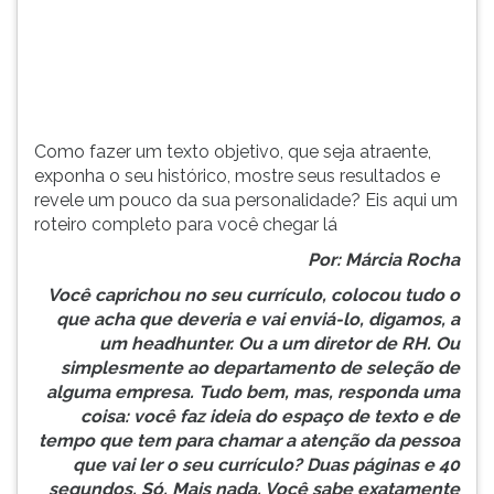
(primeira
tecla
à
direita
do
F).
Como fazer um texto objetivo, que seja atraente,
Para
exponha o seu histórico, mostre seus resultados e
ir
revele um pouco da sua personalidade? Eis aqui um
ao
roteiro completo para você chegar lá
menu
principal
Por: Márcia Rocha
pressione
Você caprichou no seu currículo, colocou tudo o
a
que acha que deveria e vai enviá-lo, digamos, a
tecla
um headhunter. Ou a um diretor de RH. Ou
J
simplesmente ao departamento de seleção de
e
alguma empresa. Tudo bem, mas, responda uma
depois
coisa: você faz ideia do espaço de texto e de
F.
tempo que tem para chamar a atenção da pessoa
Pressione
que vai ler o seu currículo? Duas páginas e 40
F
segundos. Só. Mais nada. Você sabe exatamente
para