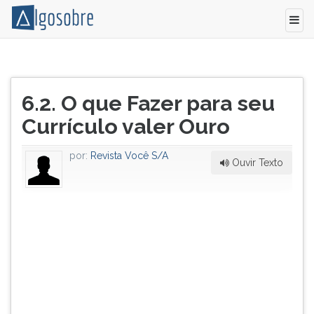
Como
Pressione
fazer
TAB
Título
um
e
6.2. O que Fazer para seu
do
texto
depois
artigo:
Currículo valer Ouro
objetivo,
F
que
para
seja
ouvir
por:
Revista Você S/A
Ouvir Texto
atraente,
o
exponha
conteúdo
o
principal
seu
desta
histórico,
tela.
mostre
Para
seus
pular
resultados
essa
e
leitura
revele
pressione