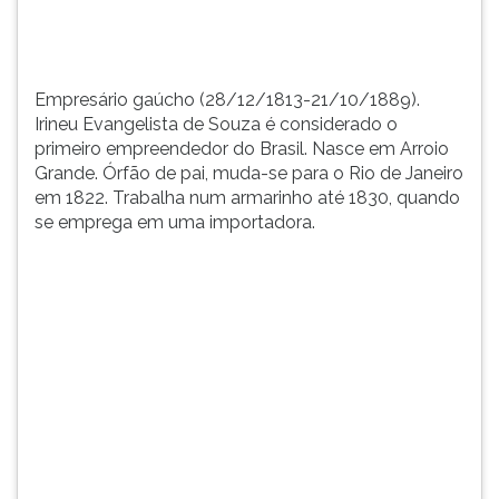
...
TAB
e
depois
F.
Empresário gaúcho (28/12/1813-21/10/1889).
Para
Irineu Evangelista de Souza é considerado o
pausar
primeiro empreendedor do Brasil. Nasce em Arroio
a
Grande. Órfão de pai, muda-se para o Rio de Janeiro
leitura
em 1822. Trabalha num armarinho até 1830, quando
pressione
se emprega em uma importadora.
D
(primeira
tecla
à
esquerda
do
F),
para
continuar
pressione
G