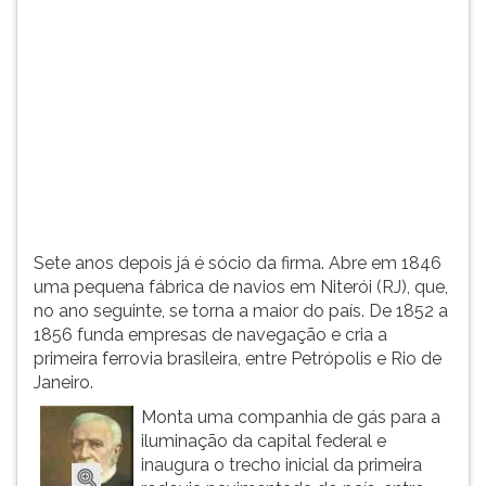
(primeira
tecla
à
direita
do
F).
Para
ir
ao
menu
principal
Sete anos depois já é sócio da firma. Abre em 1846
pressione
uma pequena fábrica de navios em Niterói (RJ), que,
a
no ano seguinte, se torna a maior do país. De 1852 a
tecla
1856 funda empresas de navegação e cria a
J
primeira ferrovia brasileira, entre Petrópolis e Rio de
e
Janeiro.
depois
F.
Monta uma companhia de gás para a
Pressione
iluminação da capital federal e
F
inaugura o trecho inicial da primeira
para