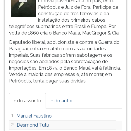
rodovia pavimentada do país, entre
ouvir
Petrópolis e Juiz de Fora. Participa da
essa
construção de três ferrovias e da
instrução
instalação dos primeiros cabos
novamente.
telegráficos submarinos entre Brasil e Europa. Por
volta de 1860 cria o Banco Mauá, MacGregor & Cia.
Deputado liberal, abolicionista e contra a Guerra do
Paraguai, entra em atrito com as autoridades
imperiais. Suas fábricas sofrem sabotagem e os
negócios são abalados pela sobretaxação de
importações. Em 1875, o Banco Mauá vai à falência.
Vende a maioria das empresas e, até morrer, em
Petrópolis, tenta pagar suas dívidas.
+ do assunto
+ do autor
1.
Manuel Faustino
2.
Desmond Tutu