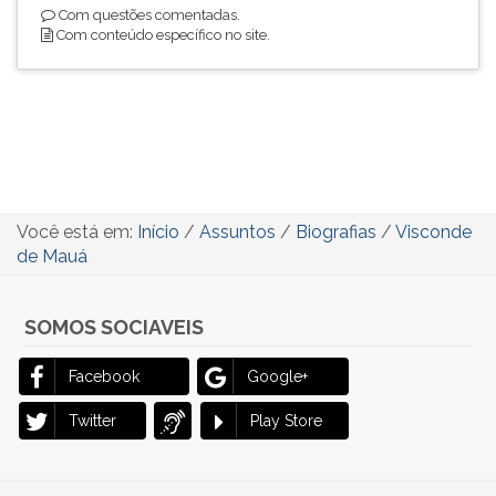
Com questões comentadas.
Com conteúdo específico no site.
Você está em:
Início
/
Assuntos
/
Biografias
/
Visconde
de Mauá
SOMOS SOCIAVEIS
Facebook
Google+
Twitter
Play Store