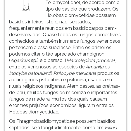
Teliomycetidae), de acordo com o
tipo de basídio que produzem. Os
Holobasidiomycetidae possuem
basídios inteiros, isto é, não-septados,
frequentemente reunidos em basidiocarpos bem-
desenvolvidos. Quase todos os fungos comestíveis
conhecidos e também inúmeros fungos venenosos
pertencem a essa subclasse. Entre os primeiros,
podemos citar o tão apreciado champignon
(
Agaricus
sp.) e o parasol (
Macrolepiota
procera
),
entre os venenosos as espécies de
Amanita
ou
Inocybe patoullardi. Psilocybe mexicana
produz os
alucinógenos psilocibina e psilocina, usados em
rituais religiosos indígenas. Além destes, as orelhas-
de-pau, muitos fungos de micorriza e importantes
fungos de madeira, muitos dos quais causam
enormes prejuízos econômicos, figuram entre os
Holobasidiomycetidae.
Os Phragmobasidiomycetidae possuem basídios
septados, seja longitudinalmente, como em
Exinia