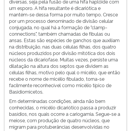
diversas, seja pela fusão de uma hifa haplóide com
ouvir
um esporo. A hifa resultante é dicariótica e
essa
mantém-se dessa forma por muito tempo. Cresce
instrução
por um processo denominado de divisão celular
novamente.
conjugada, no qual há a formação de "clamp-
connections", também chamadas de fíbulas ou
ansas. Estas são espécies de ganchos que auxiliam
na distribuição, nas duas células filhas, dos quatro
núcleos produzidos por divisão mitótica dos dois
núcleos da dicariofase. Muitas vezes, persiste uma
dilatação na altura dos septos que dividem as
células filhas, motivo pelo qual o micélio, que então
recebe o nome de micélio fibulado, torna-se
facilmente reconhecível como micélio típico de
Basidiomicetos.
Em determinadas condições, ainda não bem
conhecidas, o micélio dicariótico passa a produzir
basídios, nos quais ocorre a cariogamia. Segue-se a
meiose, com produção de quatro núcleos, que
migram para protuberâncias desenvolvidas no