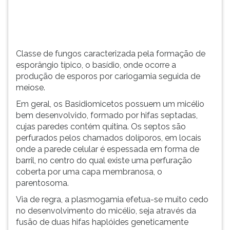
(primeira
tecla
à
direita
do
Classe de fungos caracterizada pela formação de
F).
esporângio típico, o basídio, onde ocorre a
Para
produção de esporos por cariogamia seguida de
ir
meiose.
ao
Em geral, os Basidiomicetos possuem um micélio
menu
bem desenvolvido, formado por hifas septadas,
principal
cujas paredes contém quitina. Os septos são
pressione
perfurados pelos chamados dolíporos, em locais
a
onde a parede celular é espessada em forma de
tecla
barril, no centro do qual existe uma perfuração
J
coberta por uma capa membranosa, o
e
parentosoma.
depois
F.
Via de regra, a plasmogamia efetua-se muito cedo
Pressione
no desenvolvimento do micélio, seja através da
F
fusão de duas hifas haplóides geneticamente
para