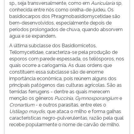
sp., seja transversalmente, como em
Auricularia
sp,
conhecida entre nós como orelha-de-judeu. Os
basidiocarpos dos Phragmobasidiomycetidae são
bem-desenvolvidos, especialmente depois de
períodos prolongados de chuva, quando absorvem
água e se expandem.
A última subclasse dos Basidiomicetos,
Teliomycetidae, caracteriza-se pela produção de
esporos com parede espessada, os teliósporos, nos
quais ocorre a cariogamia. As duas ordens que
constituem essa subclasse são de enorme
importância econômica, pois reúnem alguns dos
principais patógenos das culturas agrícolas. São as
temidas ferrugens - dentre as quais merecem
menção os gêneros
Puccinia
,
Gymnosporangium
e
Cronartium
- e outros parasitas, entre eles o
Ustilago maydis
, que ataca o milho e forma galhas
características negro-pulverulentas, razão pela qual
recebe popularmente o nome de carvão de milho.