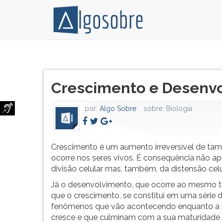
Crescimento
Pressione
é
TAB
Título
um
e
Crescimento e Desenvo
do
aumento
depois
artigo:
irreversível
F
por:
Algo Sobre
sobre:
Biologia
de
para
tamanho
ouvir
que
o
ocorre
conteúdo
Crescimento é um aumento irreversível de ta
nos
principal
ocorre nos seres vivos. É consequência não a
seres
desta
divisão celular mas, também, da distensão celu
vivos.
tela.
Já o desenvolvimento, que ocorre ao mesmo
É
Para
que o crescimento, se constitui em uma série 
consequência
pular
fenômenos que vão acontecendo enquanto a 
não
essa
cresce e que culminam com a sua maturidade 