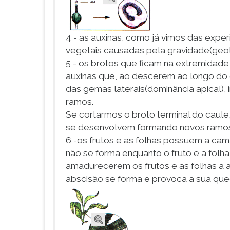
F
para
ouvir
4 - as auxinas, como já vimos das expe
essa
instrução
vegetais causadas pela gravidade(geotr
novamente.
5 - os brotos que ficam na extremidad
auxinas que, ao descerem ao longo do 
das gemas laterais(dominância apical
ramos.
Se cortarmos o broto terminal do caule,
se desenvolvem formando novos ramos
6 -os frutos e as folhas possuem a ca
não se forma enquanto o fruto e a folh
amadurecerem os frutos e as folhas a 
abscisão se forma e provoca a sua que