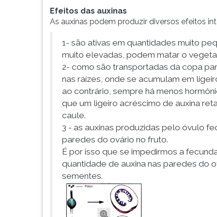
G
Efeitos das auxinas
(primeira
As auxinas podem produzir diversos efeitos int
tecla
à
1- são ativas em quantidades muito pe
direita
muito elevadas, podem matar o vegetal
do
2- como são transportadas da copa par
F).
nas raízes, onde se acumulam em ligei
Para
ao contrário, sempre há menos hormônio
ir
que um ligeiro acréscimo de auxina ret
ao
menu
caule.
principal
3 - as auxinas produzidas pelo óvulo 
pressione
paredes do ovário no fruto.
a
É por isso que se impedirmos a fecun
tecla
quantidade de auxina nas paredes do o
J
sementes.
e
depois
F.
Pressione