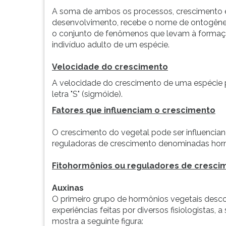
apenas
leitura
A soma de ambos os processos, crescimento 
da
pressione
desenvolvimento, recebe o nome de ontogêne
divis&ati...
TAB
o conjunto de fenômenos que levam à forma
e
indivíduo adulto de um espécie.
depois
F.
Velocidade do crescimento
Para
pausar
A velocidade do crescimento de uma espécie 
a
letra "S" (sigmóide).
leitura
Fatores que influenciam o crescimento
pressione
D
O crescimento do vegetal pode ser influencia
(primeira
reguladoras de crescimento denominadas hormô
tecla
à
Fitohormônios ou reguladores de cresci
esquerda
do
Auxinas
F),
O primeiro grupo de hormônios vegetais desco
para
experiências feitas por diversos fisiologistas,
continuar
mostra a seguinte figura:
pressione