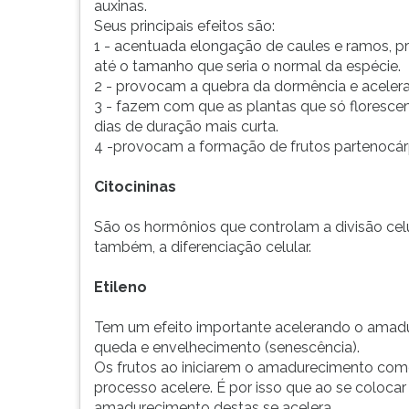
auxinas.
Seus principais efeitos são:
1 - acentuada elongação de caules e ramos, p
até o tamanho que seria o normal da espécie.
2 - provocam a quebra da dormência e aceler
3 - fazem com que as plantas que só flores
dias de duração mais curta.
4 -provocam a formação de frutos partenocárp
Citocininas
São os hormônios que controlam a divisão cel
também, a diferenciação celular.
Etileno
Tem um efeito importante acelerando o amadu
queda e envelhecimento (senescência).
Os frutos ao iniciarem o amadurecimento come
processo acelere. É por isso que ao se coloc
amadurecimento destas se acelera