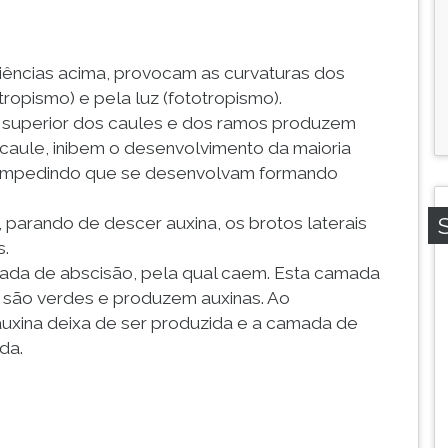
riências acima, provocam as curvaturas dos
opismo) e pela luz (fototropismo).
e superior dos caules e dos ramos produzem
caule, inibem o desenvolvimento da maioria
), impedindo que se desenvolvam formando
 parando de descer auxina, os brotos laterais
.
mada de abscisão, pela qual caem. Esta camada
a são verdes e produzem auxinas. Ao
auxina deixa de ser produzida e a camada de
da.