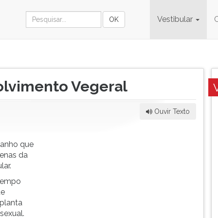
Vestibular
lvimento Vegeral
Ouvir Texto
manho que
penas da
lar.
 tempo
de
planta
sexual.