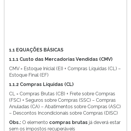
(primeira
tecla
à
direita
do
F).
Para
ir
1.1 EQUAÇÕES BÁSICAS
ao
1.1.1 Custo das Mercadorias Vendidas (CMV)
menu
principal
CMV = Estoque Inicial (EI) + Compras Líquidas (CL) –
pressione
Estoque Final (EF)
a
1.1.2 Compras Líquidas (CL)
tecla
J
CL = Compras Brutas (CB) + Frete sobre Compras
e
(FSC) + Seguros sobre Compras (SSC) – Compras
depois
Anuladas (CA) – Abatimentos sobre Compras (ASC)
F.
– Descontos Incondicionais sobre Compras (DISC)
Pressione
Obs.:
O elemento
compras brutas
já deverá estar
F
sem os impostos recuperáveis
para