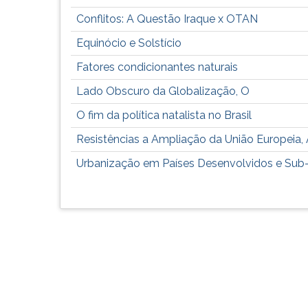
leitura
pressione
Conflitos: A Questão Iraque x OTAN
TAB
Equinócio e Solstício
e
depois
Fatores condicionantes naturais
F.
Lado Obscuro da Globalização, O
Para
pausar
O fim da política natalista no Brasil
a
leitura
Resistências a Ampliação da União Europeia,
pressione
Urbanização em Países Desenvolvidos e Sub
D
(primeira
tecla
à
esquerda
do
F),
para
continuar
pressione