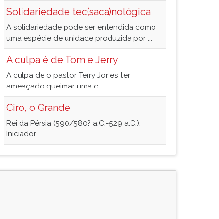
Solidariedade tec(saca)nológica
A solidariedade pode ser entendida como
uma espécie de unidade produzida por ...
A culpa é de Tom e Jerry
A culpa de o pastor Terry Jones ter
ameaçado queimar uma c ...
Ciro, o Grande
Rei da Pérsia (590/580? a.C.-529 a.C.).
Iniciador ...