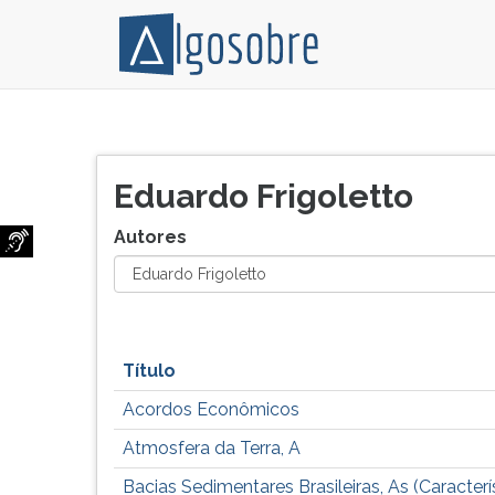
Relação
Pressione
de
TAB
todos
e
Eduardo Frigoletto
os
depois
autores
F
Autores
e
para
colaboradores
ouvir
do
o
Algo
conteúdo
Sobre.
principal
Título
desta
tela.
Acordos Econômicos
Para
pular
Atmosfera da Terra, A
essa
Bacias Sedimentares Brasileiras, As (Caracterí