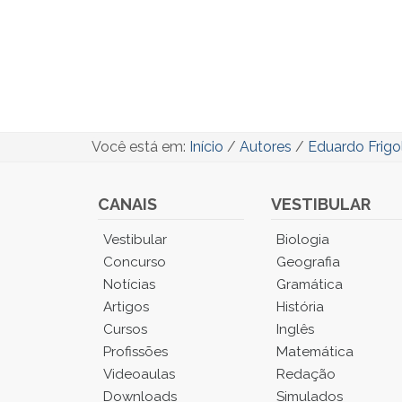
Você está em:
Início
/
Autores
/
Eduardo Frigo
CANAIS
VESTIBULAR
Você
Vestibular
Biologia
está
Concurso
Geografia
no
Notícias
Gramática
Menu
Artigos
História
Principal.
Cursos
Inglês
Pressione
TAB
Profissões
Matemática
e
Videoaulas
Redação
depois
Downloads
Simulados