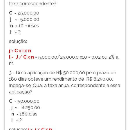
taxa correspondente?
C
= 25.000,00
j
= 5.000,00
n
= 10 meses
i
= ?
solução:
j
=
C
x
i
x
n
i
=
J
/
C
x
n
= 5.000,00/25.000,0 x10 = 0,02 ou 2% a.
m.
3 - Uma aplicação de R$ 50.000,00 pelo prazo de
180 dias obteve um rendimento de R$ 8.250,00.
Indaga-se: Qual a taxa anual correspondente a essa
aplicação?
C
= 50.000,00
j
= 8.250,00
n
= 180 dias
i
= ?
solução:
i
=
j
/
C
x
n