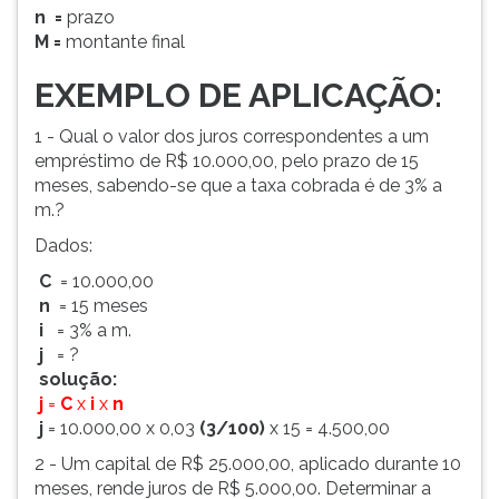
n
=
prazo
ouvir
M
=
montante final
essa
instrução
EXEMPLO DE APLICAÇÃO:
novamente.
1 - Qual o valor dos juros correspondentes a um
empréstimo de R$ 10.000,00, pelo prazo de 15
meses, sabendo-se que a taxa cobrada é de 3% a
m.?
Dados:
C
= 10.000,00
n
= 15 meses
i
= 3% a m.
j
= ?
solução:
j
=
C
x
i
x
n
j
= 10.000,00 x 0,03
(3/100)
x 15 = 4.500,00
2 - Um capital de R$ 25.000,00, aplicado durante 10
meses, rende juros de R$ 5.000,00. Determinar a