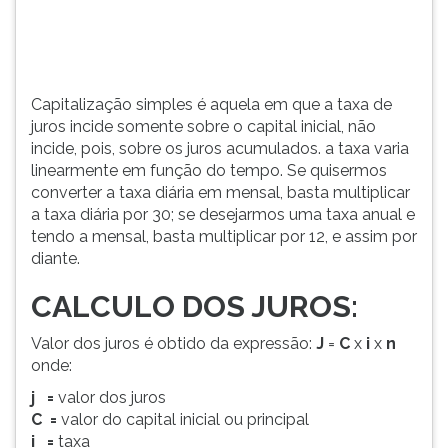
(primeira
tecla
à
direita
do
Capitalização simples é aquela em que a taxa de
F).
juros incide somente sobre o capital inicial, não
Para
incide, pois, sobre os juros acumulados. a taxa varia
ir
linearmente em função do tempo. Se quisermos
ao
converter a taxa diária em mensal, basta multiplicar
menu
a taxa diária por 30; se desejarmos uma taxa anual e
principal
tendo a mensal, basta multiplicar por 12, e assim por
pressione
diante.
a
tecla
CALCULO DOS JUROS:
J
e
Valor dos juros é obtido da expressão:
J
=
C
x
i
x
n
depois
onde:
F.
j
=
valor dos juros
Pressione
C
=
valor do capital inicial ou principal
F
i
=
taxa
para