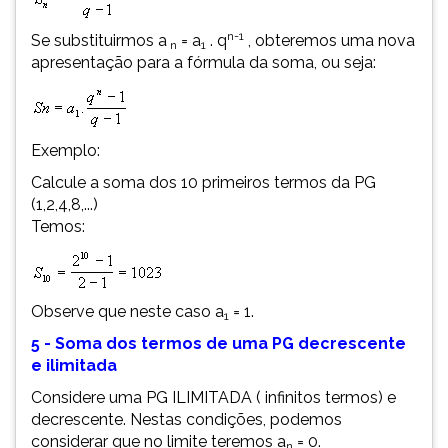
n-1
Se substituirmos a
= a
. q
, obteremos uma nova
n
1
apresentação para a fórmula da soma, ou seja:
Exemplo:
Calcule a soma dos 10 primeiros termos da PG
(1,2,4,8,...)
Temos:
Observe que neste caso a
= 1.
1
5 - Soma dos termos de uma PG decrescente
e ilimitada
Considere uma PG ILIMITADA ( infinitos termos) e
decrescente. Nestas condições, podemos
considerar que no limite teremos a
= 0.
n