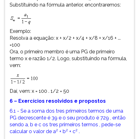
Substituindo na fórmula anterior, encontraremos:
Exemplo:
Resolva a equação: x + x/2 + x/4 + x/8 + x/16 + ...
=100
Ora, o primeiro membro é uma PG de primeiro
termo x e razão 1/2. Logo, substituindo na fórmula,
vem:
Daí, vem: x = 100 . 1/2 = 50
6 – Exercícios resolvidos e propostos
6.1 - Se a soma dos tres primeiros termos de uma
PG decrescente é 39 e o seu produto é 729 , então
sendo a, b e c os tres primeiros termos , pede-se
2
2
2
calcular o valor de a
+ b
+ c
.