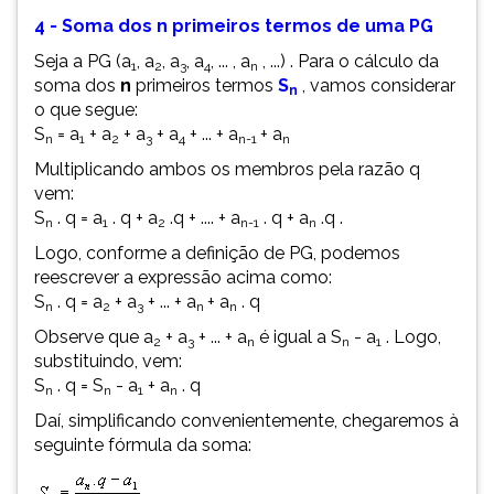
4 - Soma dos n primeiros termos de uma PG
Seja a PG (a
, a
, a
, a
, ... , a
, ...) . Para o cálculo da
1
2
3
4
n
soma dos
n
primeiros termos
S
, vamos considerar
n
o que segue:
S
= a
+ a
+ a
+ a
+ ... + a
+ a
n
1
2
3
4
n-1
n
Multiplicando ambos os membros pela razão q
vem:
S
. q = a
. q + a
.q + .... + a
. q + a
.q .
n
1
2
n-1
n
Logo, conforme a definição de PG, podemos
reescrever a expressão acima como:
S
. q = a
+ a
+ ... + a
+ a
. q
n
2
3
n
n
Observe que a
+ a
+ ... + a
é igual a S
- a
. Logo,
2
3
n
n
1
substituindo, vem:
S
. q = S
- a
+ a
. q
n
n
1
n
Daí, simplificando convenientemente, chegaremos à
seguinte fórmula da soma: