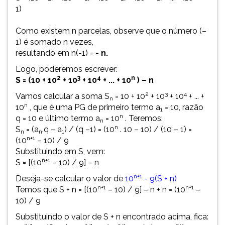
1)
Como existem n parcelas, observe que o número (–
1) é somado n vezes,
resultando em n(-1) =
- n.
Logo, poderemos escrever:
2
3
4
n
S = (10 + 10
+ 10
+ 10
+ ... + 10
) – n
2
3
4
Vamos calcular a soma S
= 10 + 10
+ 10
+ 10
+ ... +
n
n
10
, que é uma PG de primeiro termo a
= 10, razão
1
n
q = 10 e último termo a
= 10
. Teremos:
n
n
S
= (a
.q – a
) / (q –1) = (10
. 10 – 10) / (10 – 1) =
n
n
1
n+1
(10
– 10) / 9
Substituindo em S, vem:
n+1
S = [(10
– 10) / 9] – n
n+1
Deseja-se calcular o valor de
10
- 9(S + n)
n+1
n+1
Temos que S + n = [(10
– 10) / 9] – n + n = (10
–
10) / 9
Substituindo o valor de S + n encontrado acima, fica: