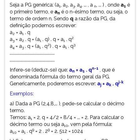
Seja a PG genérica: (a
, a
, a
, a
, ... , a
, ... ) , onde
a
é
ouvir
1
2
3
4
n
1
o primeiro termo, e
a
é o n-ésimo termo, ou seja, o
essa
n
termo de ordem n. Sendo
q
a razão da PG, da
instrução
definição podemos escrever:
novamente.
a
= a
. q
2
1
2
a
= a
. q = (a
. q) . q = a
. q
3
2
1
1
2
3
a
= a
. q = (a
. q
) . q = a
. q
4
3
1
1
................................................
................................................
n-1
Infere-se (deduz-se) que:
a
= a
. q
, que é
n
1
denominada fórmula do termo geral da PG.
j-k
Genericamente, poderemos escrever:
a
= a
. q
j
k
Exemplos:
a) Dada a PG (2,4,8,... ), pede-se calcular o décimo
termo.
Temos: a
= 2, q = 4/2 = 8/4 = ... = 2. Para calcular o
1
décimo termo ou seja a
, vem pela fórmula:
10
9
9
a
= a
. q
= 2 . 2
= 2. 512 = 1024
10
1