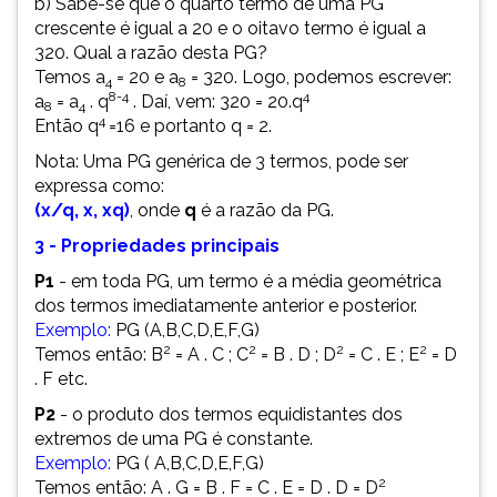
b) Sabe-se que o quarto termo de uma PG
crescente é igual a 20 e o oitavo termo é igual a
320. Qual a razão desta PG?
Temos a
= 20 e a
= 320. Logo, podemos escrever:
4
8
8-4
4
a
= a
. q
. Daí, vem: 320 = 20.q
8
4
4
Então q
=16 e portanto q = 2.
Nota: Uma PG genérica de 3 termos, pode ser
expressa como:
(x/q, x, xq)
, onde
q
é a razão da PG.
3 - Propriedades principais
P1
- em toda PG, um termo é a média geométrica
dos termos imediatamente anterior e posterior.
Exemplo:
PG (A,B,C,D,E,F,G)
2
2
2
2
Temos então: B
= A . C ; C
= B . D ; D
= C . E ; E
= D
. F etc.
P2
- o produto dos termos equidistantes dos
extremos de uma PG é constante.
Exemplo:
PG ( A,B,C,D,E,F,G)
2
Temos então: A . G = B . F = C . E = D . D = D