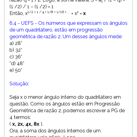
1
(1 /2) / 1 – (1 /2) = 1
1/2 + 1 / 4 + 1/8 + 1/16 + ...
1
Então, x
= x
=
x
6.4 - UEFS - Os números que expressam os ângulos
de um quadrilátero, estão em progressão
geométrica de razão 2. Um desses ângulos mede:
a)
28°
b) 32°
c) 36°
*d) 48°
e) 50°
Solução:
Seja x o menor ângulo interno do quadrilátero em
questão. Como os ângulos estão em Progressão
Geométrica de razão 2, podemos escrever a PG de
4 termos:
(
x, 2x, 4x, 8x
).
Ora, a soma dos ângulos internos de um