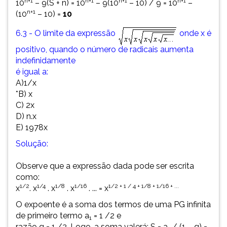
n+1
n+1
n+1
n+1
10
– 9(S + n) = 10
– 9(10
– 10) / 9 = 10
–
n+1
(10
– 10) =
10
6.3 - O limite da expressão
onde x é
positivo, quando o número de radicais aumenta
indefinidamente
é igual a:
A)
1/x
*B) x
C) 2x
D) n.x
E) 1978x
Solução:
Observe que a expressão dada pode ser escrita
como:
1/2
1/4
1/8
1/16
1/2 + 1 / 4 + 1/8 + 1/16 + ...
x
. x
. x
. x
. ... = x
O expoente é a soma dos termos de uma PG infinita
de primeiro termo a
= 1 /2 e
1
razão q = 1 /2. Logo, a soma valerá: S = a
/ (1 – q) =