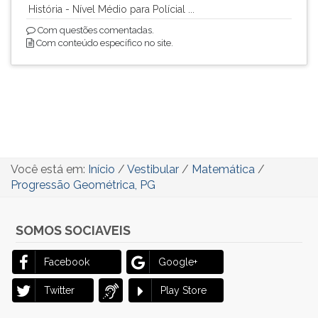
História - Nível Médio para Polícial ...
Com questões comentadas.
Com conteúdo específico no site.
Você está em:
Início
/
Vestibular
/
Matemática
/
Progressão Geométrica, PG
SOMOS SOCIAVEIS
Facebook
Google+
Twitter
Play Store