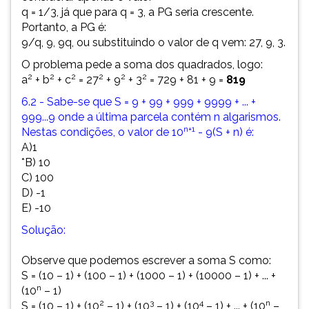
q = 1/3, já que para q = 3, a PG seria crescente.
Portanto, a PG é:
9/q, 9, 9q, ou substituindo o valor de q vem: 27, 9, 3.
O problema pede a soma dos quadrados, logo:
2
2
2
2
2
2
a
+ b
+ c
= 27
+ 9
+ 3
= 729 + 81 + 9 =
819
6.2 - Sabe-se que S = 9 + 99 + 999 + 9999 + ... +
999...9 onde a última parcela contém n algarismos.
n+1
Nestas condições, o valor de 10
- 9(S + n) é:
A)
1
*B) 10
C) 100
D) -1
E) -10
Solução:
Observe que podemos escrever a soma S como:
S = (10 – 1) + (100 – 1) + (1000 – 1) + (10000 – 1) + ... +
n
(10
– 1)
2
3
4
n
S = (10 – 1) + (10
– 1) + (10
– 1) + (10
– 1) + ... + (10
–