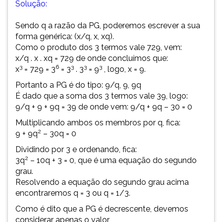
Solução:
Sendo q a razão da PG, poderemos escrever a sua
forma genérica: (x/q, x, xq).
Como o produto dos 3 termos vale 729, vem:
x/q . x . xq = 729 de onde concluímos que:
3
6
3
3
3
x
= 729 = 3
= 3
. 3
= 9
, logo, x = 9.
Portanto a PG é do tipo: 9/q, 9, 9q
É dado que a soma dos 3 termos vale 39, logo:
9/q + 9 + 9q = 39 de onde vem: 9/q + 9q – 30 = 0
Multiplicando ambos os membros por q, fica:
2
9 + 9q
– 30q = 0
Dividindo por 3 e ordenando, fica:
2
3q
– 10q + 3 = 0, que é uma equação do segundo
grau.
Resolvendo a equação do segundo grau acima
encontraremos q = 3 ou q = 1/3.
Como é dito que a PG é decrescente, devemos
considerar apenas o valor