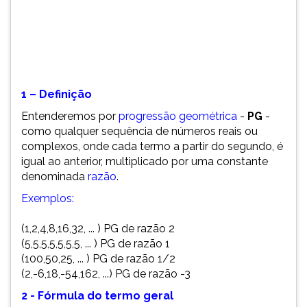
(primeira
tecla
à
direita
do
F).
1 – Definição
Para
ir
Entenderemos por
progressão geométrica
-
PG
-
ao
como qualquer sequência de números reais ou
menu
complexos, onde cada termo a partir do segundo, é
principal
igual ao anterior, multiplicado por uma constante
pressione
denominada
razão
.
a
Exemplos:
tecla
J
(1,2,4,8,16,32, ... ) PG de razão 2
e
(5,5,5,5,5,5,5, ... ) PG de razão 1
depois
(100,50,25, ... ) PG de razão 1/2
F.
(2,-6,18,-54,162, ...) PG de razão -3
Pressione
F
2 - Fórmula do termo geral
para