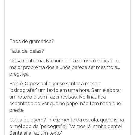
(primeira
tecla
à
direita
do
F).
Erros de gramática?
Para
ir
Falta de ideias?
ao
Coisa nenhuma. Na hora de fazer uma redação, o
menu
maior problema dos alunos parece ser mesmo a...
principal
preguiça.
pressione
a
Pois é. O pessoal quer se sentar à mesa e
tecla
"psicografar" um texto em uma hora. Sem elaborar
J
um roteiro e sem fazer revisão. No final, fica
e
espantado ao ver que no papel não tem nada que
depois
preste.
F.
Culpa de quem? Infelizmente da escola, que ensina
Pressione
o método da "psicografia": "Vamos lá, minha gente!
F
Senta aí e faz um texto".
para