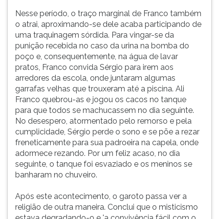
Nesse período, o traço marginal de Franco também
o atrai, aproximando-se dele acaba participando de
uma traquinagem sórdida. Para vingar-se da
punição recebida no caso da urina na bomba do
poço e, consequentemente, na água de lavar
pratos, Franco convida Sérgio para irem aos
arredores da escola, onde juntaram algumas
garrafas velhas que trouxeram até a piscina. Ali
Franco quebrou-as e jogou os cacos no tanque
para que todos se machucassem no dia seguinte.
No desespero, atormentado pelo remorso e pela
cumplicidade, Sérgio perde o sono e se põe a rezar
freneticamente para sua padroeira na capela, onde
adormece rezando. Por um feliz acaso, no dia
seguinte, o tanque foi esvaziado e os meninos se
banharam no chuveiro.
Após este acontecimento, o garoto passa ver a
religião de outra maneira. Conclui que o misticismo
estava degradando-o e 'a convivência fácil com o