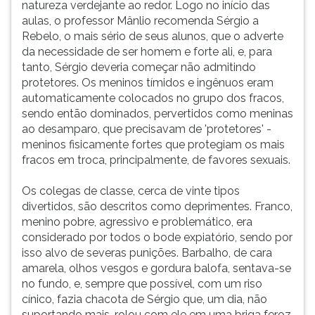
natureza verdejante ao redor. Logo no início das
ouvir
aulas, o professor Mânlio recomenda Sérgio a
essa
Rebelo, o mais sério de seus alunos, que o adverte
instrução
da necessidade de ser homem e forte ali, e, para
novamente.
tanto, Sérgio deveria começar não admitindo
protetores. Os meninos tímidos e ingênuos eram
automaticamente colocados no grupo dos fracos,
sendo então dominados, pervertidos como meninas
ao desamparo, que precisavam de 'protetores' -
meninos fisicamente fortes que protegiam os mais
fracos em troca, principalmente, de favores sexuais.
Os colegas de classe, cerca de vinte tipos
divertidos, são descritos como deprimentes. Franco,
menino pobre, agressivo e problemático, era
considerado por todos o bode expiatório, sendo por
isso alvo de severas punições. Barbalho, de cara
amarela, olhos vesgos e gordura balofa, sentava-se
no fundo, e, sempre que possível, com um riso
cínico, fazia chacota de Sérgio que, um dia, não
suportando mais, rolou com ele em uma briga feroz.