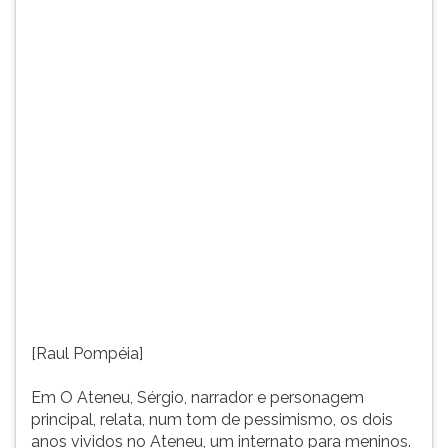
vividos
TAB
no
e
Ateneu,
depois
um
F.
internato
Para
para...
pausar
a
leitura
pressione
D
(primeira
tecla
à
esquerda
do
F),
[Raul Pompéia]
para
continuar
Em O Ateneu, Sérgio, narrador e personagem
pressione
principal, relata, num tom de pessimismo, os dois
G
anos vividos no Ateneu, um internato para meninos.