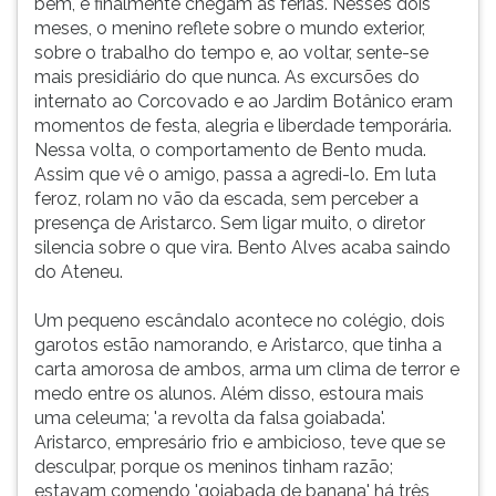
bem, e finalmente chegam as férias. Nesses dois
meses, o menino reflete sobre o mundo exterior,
sobre o trabalho do tempo e, ao voltar, sente-se
mais presidiário do que nunca. As excursões do
internato ao Corcovado e ao Jardim Botânico eram
momentos de festa, alegria e liberdade temporária.
Nessa volta, o comportamento de Bento muda.
Assim que vê o amigo, passa a agredi-lo. Em luta
feroz, rolam no vão da escada, sem perceber a
presença de Aristarco. Sem ligar muito, o diretor
silencia sobre o que vira. Bento Alves acaba saindo
do Ateneu.
Um pequeno escândalo acontece no colégio, dois
garotos estão namorando, e Aristarco, que tinha a
carta amorosa de ambos, arma um clima de terror e
medo entre os alunos. Além disso, estoura mais
uma celeuma; 'a revolta da falsa goiabada'.
Aristarco, empresário frio e ambicioso, teve que se
desculpar, porque os meninos tinham razão;
estavam comendo 'goiabada de banana' há três