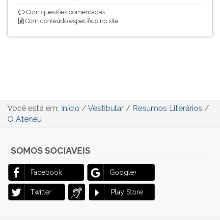
Com questões comentadas.
Com conteúdo específico no site.
Você está em:
Início
/
Vestibular
/
Resumos Literários
/
O Ateneu
SOMOS SOCIAVEIS
Facebook
Google+
Twitter
Play Store