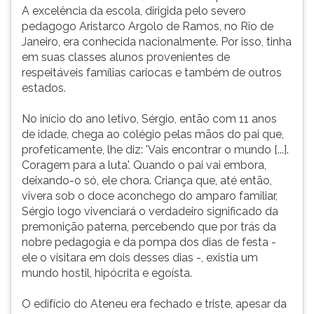
(primeira
A excelência da escola, dirigida pelo severo
tecla
pedagogo Aristarco Argolo de Ramos, no Rio de
à
Janeiro, era conhecida nacionalmente. Por isso, tinha
direita
em suas classes alunos provenientes de
do
respeitáveis famílias cariocas e também de outros
F).
estados.
Para
ir
No início do ano letivo, Sérgio, então com 11 anos
ao
de idade, chega ao colégio pelas mãos do pai que,
menu
profeticamente, lhe diz: 'Vais encontrar o mundo [...].
principal
Coragem para a luta'. Quando o pai vai embora,
pressione
deixando-o só, ele chora. Criança que, até então,
a
vivera sob o doce aconchego do amparo familiar,
tecla
Sérgio logo vivenciará o verdadeiro significado da
J
premonição paterna, percebendo que por trás da
e
nobre pedagogia e da pompa dos dias de festa -
depois
ele o visitara em dois desses dias -, existia um
F.
mundo hostil, hipócrita e egoísta.
Pressione
F
O edifício do Ateneu era fechado e triste, apesar da
para