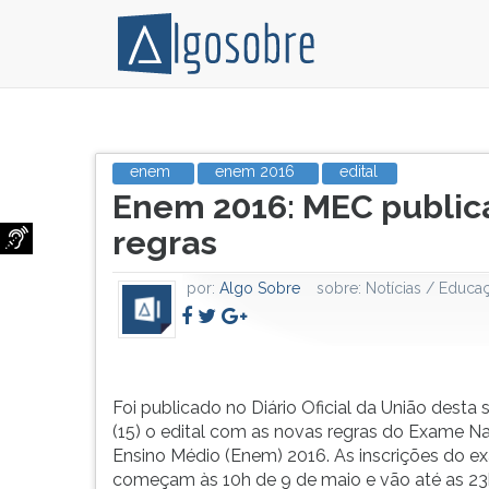
As
Pressione
provas
TAB
enem
enem 2016
edital
Título
do
e
Enem 2016: MEC publica
do
Enem
depois
artigo:
2016
F
regras
serão
para
aplicadas
ouvir
por:
Algo Sobre
sobre:
Notícias / Educa
em
o
5
conteúdo
e
principal
6
desta
de
tela.
Foi publicado no Diário Oficial da União desta 
novembro.
Para
(15) o edital com as novas regras do Exame N
As
pular
Ensino Médio (Enem) 2016. As inscrições do 
datas
essa
começam às 10h de 9 de maio e vão até as 2