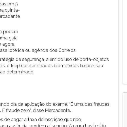
das em 5
a quinta-
ercadante,
 e poderá
uma guia
o agora
asa lotérica ou agência dos Correios.
atégia de segurança, além do uso de porta-objetos
ais, o Inep coletará dados biométricos (impressão
não determinado.
gundo dia da aplicação do exame. “É uma das fraudes
. É fraude zero”, disse Mercadante.
os de pagar a taxa de inscrição que não
r a ausência, perdem a isenção. A regra havia sido