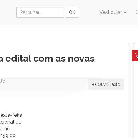
Vestibular
 edital com as novas
ção
Ouvir Texto
sexta-feira
acional do
exame
3h59 do