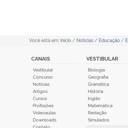
Você está em:
Início
/
Notícias
/
Educação
/
E
CANAIS
VESTIBULAR
Você
Vestibular
Biologia
está
Concurso
Geografia
no
Notícias
Gramática
Menu
Artigos
História
Principal.
Cursos
Inglês
Pressione
TAB
Profissões
Matemática
e
Videoaulas
Redação
depois
Downloads
Simulados
F
Contato