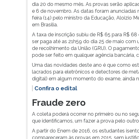
foram
leitura
dia 20 do mesmo mês. As provas serão aplica
anunciadas
pressione
e 6 de novembro. As datas foram anunciadas n
na
TAB
feira (14) pelo ministro da Educação, Aloizio M
quinta-
e
em Brasília.
feira
depois
(14)
F.
A taxa de inscrição subiu de R$ 65 para R$ 68
pelo
Para
ser paga até as 21h59 do dia 25 de maio com 
ministro
pausar
de recolhimento da União (GRU). O pagament
da
a
pode ser feito em qualquer agência bancária, c
Educação,
leitura
Uma das novidades deste ano é que como estr
Aloizio
pressione
lacrados para eletrônicos e detectores de met
Merc...
D
digital) em algum momento do exame, ainda 
(primeira
Confira o edital
tecla
à
Fraude zero
esquerda
do
A coleta poderá ocorrer no primeiro ou no se
F),
que identificamos, um fazer a prova pelo outro
para
continuar
A partir do Enem de 2016, os estudantes isent
pressione
compareceram às provas em 2015, sem justifica