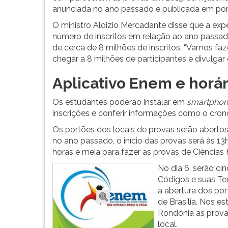
G
anunciada no ano passado e publicada em port
(primeira
O ministro Aloizio Mercadante disse que a exp
tecla
número de inscritos em relação ao ano passad
à
de cerca de 8 milhões de inscritos. “Vamos fa
direita
chegar a 8 milhões de participantes e divulgar 
do
F).
Aplicativo Enem e horár
Para
ir
Os estudantes poderão instalar em
smartphon
ao
inscrições e conferir informações como o cron
menu
Os portões dos locais de provas serão abertos 
principal
no ano passado, o início das provas será às 1
pressione
horas e meia para fazer as provas de Ciências
a
tecla
No dia 6, serão ci
J
Códigos e suas Te
e
a abertura dos port
depois
de Brasília. Nos 
F.
Rondônia as prova
Pressione
local.