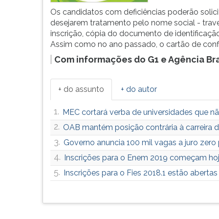
F
Os candidatos com deficiências poderão solici
para
desejarem tratamento pelo nome social - traves
ouvir
inscrição, cópia do documento de identificação 
essa
Assim como no ano passado, o cartão de confi
instrução
novamente.
Com informações do G1 e Agência Bra
+ do assunto
+ do autor
1.
MEC cortará verba de universidades que 
2.
OAB mantém posição contrária à carreira d
3.
Governo anuncia 100 mil vagas a juro zero
4.
Inscrições para o Enem 2019 começam hoje
5.
Inscrições para o Fies 2018.1 estão abertas