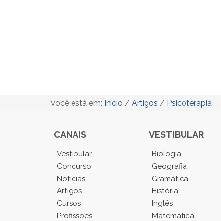
Você está em:
Início
/
Artigos
/
Psicoterapia
CANAIS
VESTIBULAR
Você
Vestibular
Biologia
está
Concurso
Geografia
no
Notícias
Gramática
Menu
Artigos
História
Principal.
Cursos
Inglês
Pressione
TAB
Profissões
Matemática