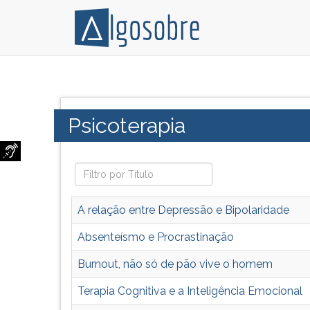
Grandes
Pressione
psicólogos
TAB
e
e
Categoria:
Psicoterapia
outros
depois
autores
F
escrevem
para
artigos
ouvir
com
o
tema
conteúdo
A relação entre Depressão e Bipolaridade
psicoterapia.
principal
desta
Absenteísmo e Procrastinação
tela.
Burnout, não só de pão vive o homem
Para
pular
Terapia Cognitiva e a Inteligência Emocional
essa