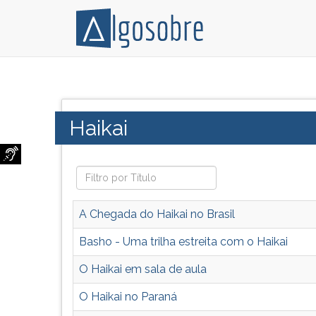
Haicai
Pressione
ou
TAB
haikai
e
Categoria:
Haikai
é
depois
uma
F
forma
para
poética
ouvir
de
o
origem
conteúdo
A Chegada do Haikai no Brasil
japonesa,
principal
que
desta
Basho - Uma trilha estreita com o Haikai
valoriza
tela.
O Haikai em sala de aula
a
Para
concisão
pular
O Haikai no Paraná
e
essa