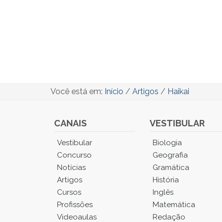
Você está em:
Início
/
Artigos
/
Haikai
CANAIS
VESTIBULAR
Você
Vestibular
Biologia
está
Concurso
Geografia
no
Notícias
Gramática
Menu
Artigos
História
Principal.
Cursos
Inglês
Pressione
TAB
Profissões
Matemática
e
Videoaulas
Redação