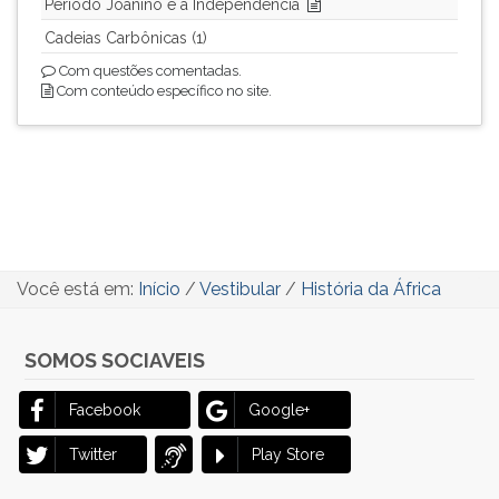
Período Joanino e a Independência
Cadeias Carbônicas (1)
Com questões comentadas.
Com conteúdo específico no site.
Você está em:
Início
/
Vestibular
/
História da África
SOMOS SOCIAVEIS
Facebook
Google+
Twitter
Play Store