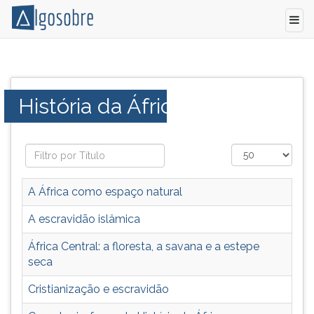
A
Pressione
História
TAB
da
e
Categoria:
História da África
África
depois
compreende,
F
tradicionalmente,
para
o
ouvir
período
o
desde
conteúdo
A África como espaço natural
o
principal
aparecimento
desta
A escravidão islâmica
do
tela.
África Central: a floresta, a savana e a estepe
homem
Para
seca
até
pular
a
essa
Cristianização e escravidão
fundação
leitura
da
pressione