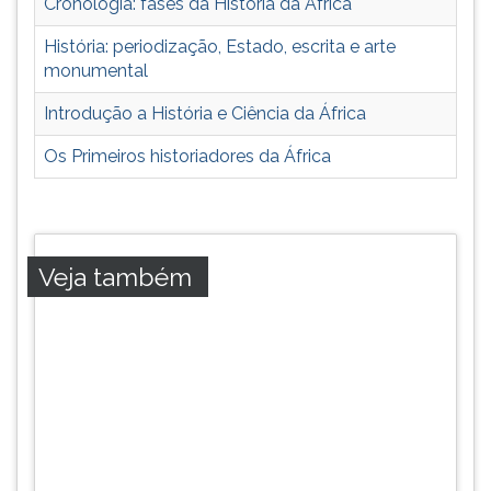
Cronologia: fases da História da África
União
TAB
Africana.
e
História: periodização, Estado, escrita e arte
Matéria
depois
monumental
obrigatório
F.
no
Para
Introdução a História e Ciência da África
currículo
pausar
Os Primeiros historiadores da África
escolar
a
desde
leitura
o
pressione
ano
D
de
(primeira
Veja também
2008.
tecla
à
esquerda
do
F),
para
continuar
pressione
G