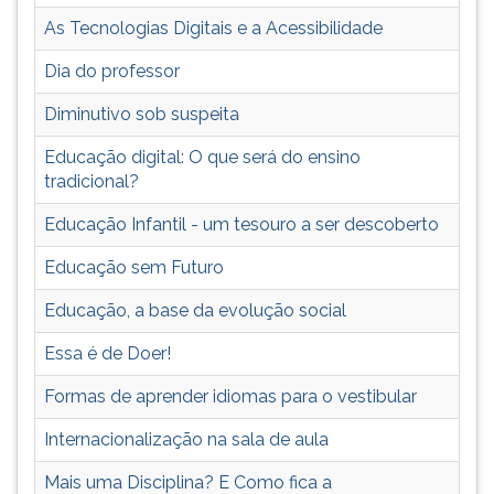
TAB
As Tecnologias Digitais e a Acessibilidade
e
depois
Dia do professor
F.
Para
Diminutivo sob suspeita
pausar
Educação digital: O que será do ensino
a
tradicional?
leitura
pressione
Educação Infantil - um tesouro a ser descoberto
D
(primeira
Educação sem Futuro
tecla
à
Educação, a base da evolução social
esquerda
Essa é de Doer!
do
F),
Formas de aprender idiomas para o vestibular
para
continuar
Internacionalização na sala de aula
pressione
G
Mais uma Disciplina? E Como fica a