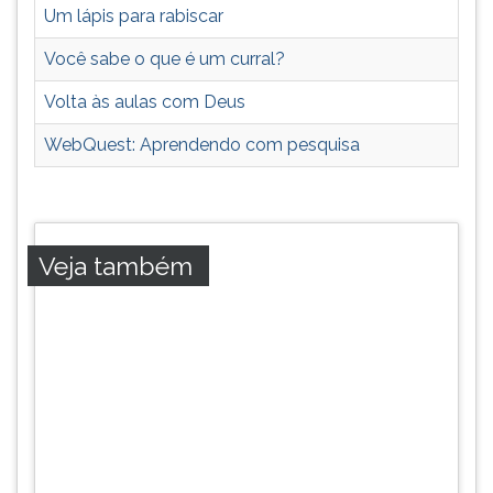
Um lápis para rabiscar
ouvir
essa
Você sabe o que é um curral?
instrução
novamente.
Volta às aulas com Deus
WebQuest: Aprendendo com pesquisa
Veja também