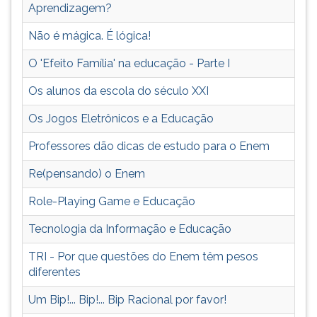
(primeira
Aprendizagem?
tecla
Não é mágica. É lógica!
à
direita
O 'Efeito Família' na educação - Parte I
do
F).
Os alunos da escola do século XXI
Para
ir
Os Jogos Eletrônicos e a Educação
ao
menu
Professores dão dicas de estudo para o Enem
principal
Re(pensando) o Enem
pressione
a
Role-Playing Game e Educação
tecla
J
Tecnologia da Informação e Educação
e
depois
TRI - Por que questões do Enem têm pesos
F.
diferentes
Pressione
Um Bip!... Bip!... Bip Racional por favor!
F
para