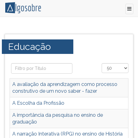
Artigos
Pressione
e
TAB
resumos
e
Categoria:
Educação
sobre
depois
os
F
rumos
para
da
ouvir
Educação
o
no
conteúdo
A avaliação da aprendizagem como processo
Brasil.
principal
construtivo de um novo saber - fazer
desta
tela.
A Escolha da Profissão
Para
A importância da pesquisa no ensino de
pular
graduação
essa
leitura
A narração Interativa (RPG) no ensino de História
pressione