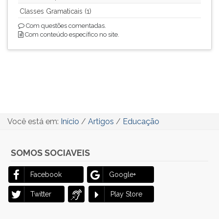
Classes Gramaticais (1)
Com questões comentadas.
Com conteúdo específico no site.
Você está em:
Início
/
Artigos
/
Educação
SOMOS SOCIAVEIS
Facebook
Google+
Twitter
Play Store