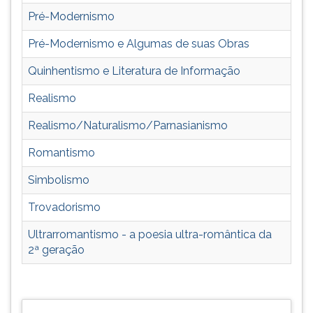
(primeira
Pré-Modernismo
tecla
à
Pré-Modernismo e Algumas de suas Obras
direita
do
Quinhentismo e Literatura de Informação
F).
Para
Realismo
ir
Realismo/Naturalismo/Parnasianismo
ao
menu
Romantismo
principal
pressione
Simbolismo
a
tecla
Trovadorismo
J
Ultrarromantismo - a poesia ultra-romântica da
e
2ª geração
depois
F.
Pressione
F
para