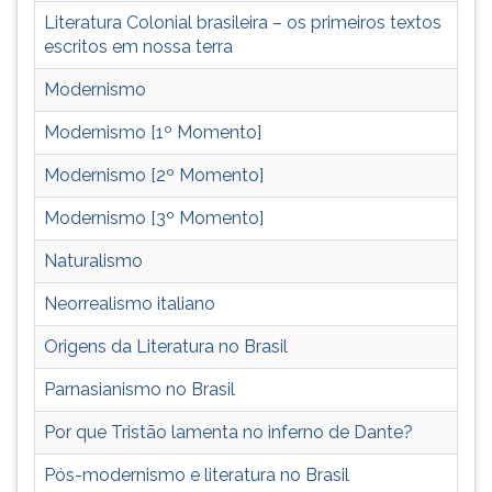
TAB
Literatura Colonial brasileira – os primeiros textos
e
escritos em nossa terra
depois
F.
Modernismo
Para
Modernismo [1º Momento]
pausar
a
Modernismo [2º Momento]
leitura
pressione
Modernismo [3º Momento]
D
(primeira
Naturalismo
tecla
Neorrealismo italiano
à
esquerda
Origens da Literatura no Brasil
do
F),
Parnasianismo no Brasil
para
continuar
Por que Tristão lamenta no inferno de Dante?
pressione
Pós-modernismo e literatura no Brasil
G