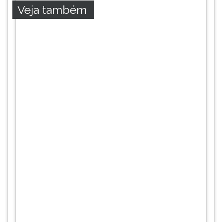
Veja também
ouvir
essa
instrução
novamente.