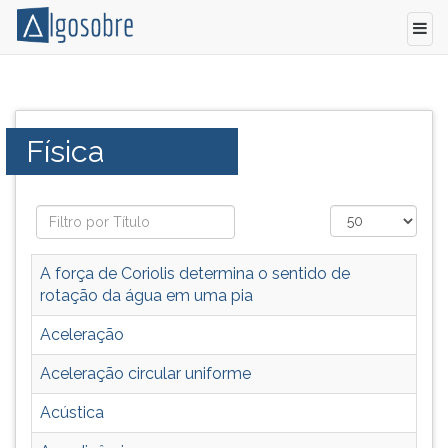
A
Pressione
física
TAB
é
e
Categoria:
Física
a
depois
ciência
F
que
para
estuda
ouvir
a
o
natureza
conteúdo
A força de Coriolis determina o sentido de
e
principal
rotação da água em uma pia
os
desta
fenômenos
tela.
Aceleração
naturais
Para
Aceleração circular uniforme
do
pular
Universo.
essa
Acústica
A
leitura
física
pressione