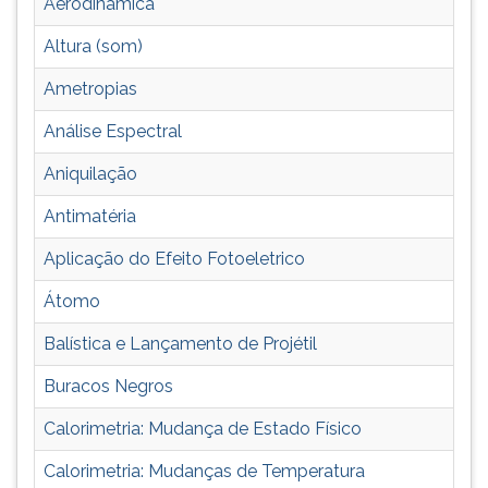
Aerodinâmica
é
TAB
dividida
e
Altura (som)
em
depois
diversas
F.
Ametropias
áreas
Para
Análise Espectral
como:
pausar
mecânica,
a
Aniquilação
termologia,
leitura
acústica,
pressione
Antimatéria
óptica,
D
eletricidade,
(primeira
Aplicação do Efeito Fotoeletrico
física
tecla
Átomo
moderna
à
e
esquerda
Balística e Lançamento de Projétil
física
do
nuclear.
F),
Buracos Negros
para
continuar
Calorimetria: Mudança de Estado Físico
pressione
Calorimetria: Mudanças de Temperatura
G