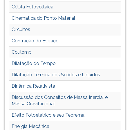
(primeira
Célula Fotovoltáica
tecla
à
Cinematica do Ponto Material
direita
do
Circuitos
F).
Para
Contração do Espaço
ir
Coulomb
ao
menu
Dilatação do Tempo
principal
pressione
Dilatação Térmica dos Sólidos e Liquídos
a
tecla
Dinâmica Relativista
J
Discussão dos Conceitos de Massa Inercial e
e
Massa Gravitacional
depois
F.
Efeito Fotoelétrico e seu Teorema
Pressione
F
Energia Mecânica
para