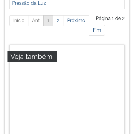
Pressão da Luz
Está
Página 1 de 2
Início
Ant
1
2
Próximo
página
Fim
possui
mais
resultados,
pressione
Veja também
tab
e
ENTER
para
ir
a
próxima
página.