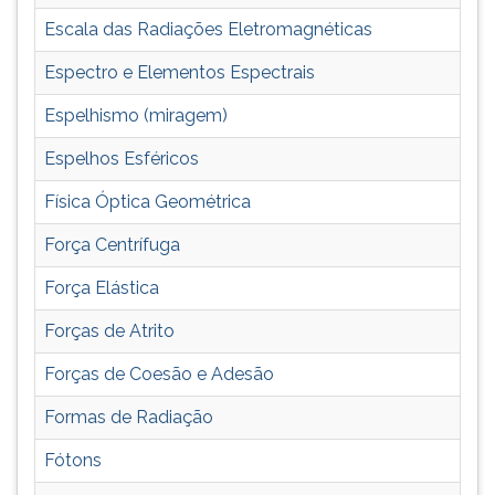
ouvir
Escala das Radiações Eletromagnéticas
essa
instrução
Espectro e Elementos Espectrais
novamente.
Espelhismo (miragem)
Espelhos Esféricos
Física Óptica Geométrica
Força Centrífuga
Força Elástica
Forças de Atrito
Forças de Coesão e Adesão
Formas de Radiação
Fótons