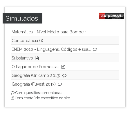
ouvir
essa
Simulados
instrução
novamente.
Matemática - Nível Médio para Bombeir...
Concordância (1)
ENEM 2010 - Linguagens, Códigos e sua...
Substantivo
O Pagador de Promessas
Geografia (Unicamp 2013)
Geografia (Fuvest 2013)
Com questões comentadas.
Com conteúdo específico no site.