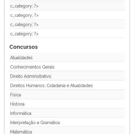
TAB
c_category; ?>
e
c_category; ?>
depois
F.
c_category; ?>
Para
c_category; ?>
pausar
a
Concursos
leitura
pressione
Atualidades
D
Conhecimentos Gerais
(primeira
Direito Administrativo
tecla
à
Direitos Humanos, Cidadania e Atualidades
esquerda
Física
do
F),
História
para
Informática
continuar
pressione
Interpretação e Gramática
G
Matemática