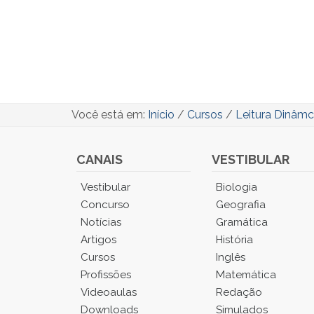
Você está em:
Início
/
Cursos
/
Leitura Dinâm
CANAIS
VESTIBULAR
Você
Vestibular
Biologia
está
Concurso
Geografia
no
Notícias
Gramática
Menu
Artigos
História
Principal.
Cursos
Inglês
Pressione
TAB
Profissões
Matemática
e
Videoaulas
Redação
depois
Downloads
Simulados