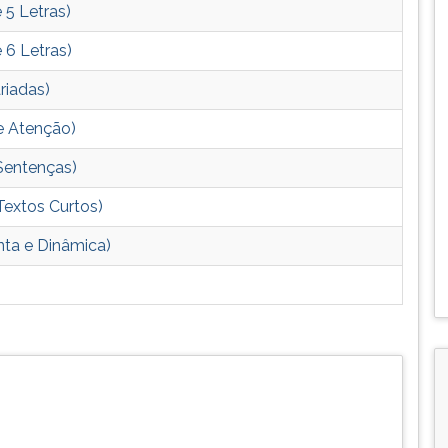
 5 Letras)
e 6 Letras)
riadas)
de Atenção)
 Sentenças)
 Textos Curtos)
nta e Dinâmica)