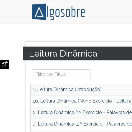
Curso
Pressione
grátis
TAB
de
e
Categoria:
Leitura Dinâmica
leitura
depois
dinâmica,
F
tudo
para
que
ouvir
você
o
precisa
conteúdo
1. Leitura Dinâmica (Introdução)
para
principal
aprender
desta
10. Leitura Dinâmica (Nono Exercício - Leitur
a
tela.
2. Leitura Dinâmica (1º Exercício - Palavras de
ler
Para
de
pular
3. Leitura Dinâmica (2º Exercício - Palavras de
um
essa