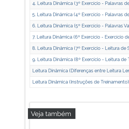
modo
leitura
4. Leitura Dinâmica (3º Exercício - Palavras de
veloz
pressione
e
TAB
5. Leitura Dinâmica (4º Exercício - Palavras d
produtivo.
e
depois
6. Leitura Dinâmica (5º Exercício - Palavras Va
F.
7. Leitura Dinâmica (6º Exercício - Exercício 
Para
pausar
8. Leitura Dinâmica (7º Exercício - Leitura de
a
leitura
9. Leitura Dinâmica (8º Exercício - Leitura de
pressione
D
Leitura Dinâmica (Diferenças entre Leitura Le
(primeira
Leitura Dinâmica (Instruções de Treinamento)
tecla
à
esquerda
do
F),
Veja também
para
continuar
pressione