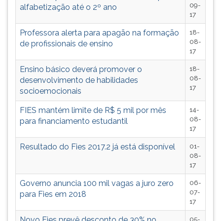
09-
alfabetização até o 2º ano
ouvir
17
essa
instrução
Professora alerta para apagão na formação
18-
08-
novamente.
de profissionais de ensino
17
Ensino básico deverá promover o
18-
08-
desenvolvimento de habilidades
17
socioemocionais
FIES mantém limite de R$ 5 mil por mês
14-
08-
para financiamento estudantil
17
Resultado do Fies 2017.2 já está disponível
01-
08-
17
Governo anuncia 100 mil vagas a juro zero
06-
07-
para Fies em 2018
17
Novo Fies prevê desconto de 30% no
05-