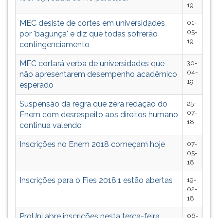
19
TAB
e
MEC desiste de cortes em universidades
01-
depois
05-
por 'bagunça' e diz que todas sofrerão
F.
19
contingenciamento
Para
pausar
MEC cortará verba de universidades que
30-
a
04-
não apresentarem desempenho acadêmico
19
leitura
esperado
pressione
D
Suspensão da regra que zera redação do
25-
07-
(primeira
Enem com desrespeito aos direitos humano
18
tecla
continua valendo
à
Inscrições no Enem 2018 começam hoje
07-
esquerda
05-
do
18
F),
para
Inscrições para o Fies 2018.1 estão abertas
19-
continuar
02-
18
pressione
G
ProUni abre inscrições nesta terça-feira
06-