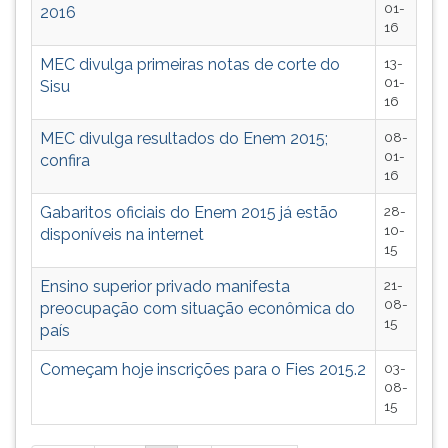
01-
2016
16
MEC divulga primeiras notas de corte do
13-
01-
Sisu
16
MEC divulga resultados do Enem 2015;
08-
01-
confira
16
Gabaritos oficiais do Enem 2015 já estão
28-
10-
disponíveis na internet
15
Ensino superior privado manifesta
21-
08-
preocupação com situação econômica do
15
país
Começam hoje inscrições para o Fies 2015.2
03-
08-
15