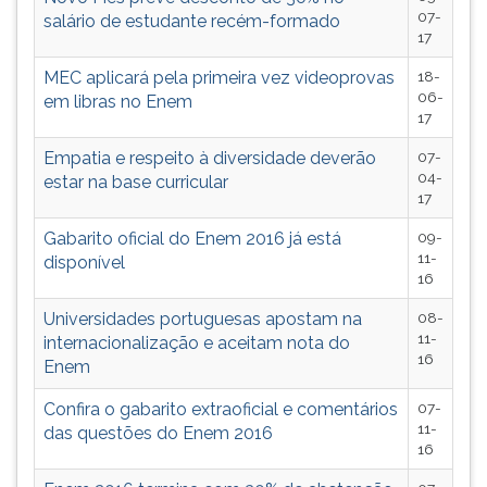
07-
salário de estudante recém-formado
17
MEC aplicará pela primeira vez videoprovas
18-
06-
em libras no Enem
17
Empatia e respeito à diversidade deverão
07-
04-
estar na base curricular
17
Gabarito oficial do Enem 2016 já está
09-
11-
disponível
16
Universidades portuguesas apostam na
08-
11-
internacionalização e aceitam nota do
16
Enem
Confira o gabarito extraoficial e comentários
07-
11-
das questões do Enem 2016
16