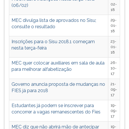
(primeira
02-
(06/02)
tecla
18
à
MEC divulga lista de aprovados no Sisu;
29-
direita
01-
consulte o resultado
do
18
F).
Para
Inscrições para o Sisu 2018.1 começam
23-
ir
01-
nesta terça-feira
18
ao
menu
MEC quer colocar auxiliares em sala de aula
26-
principal
10-
para melhorar alfabetização
pressione
17
a
Governo anuncia proposta de mudanças no
21-
tecla
09-
FIES já para 2018
J
17
e
depois
Estudantes já podem se inscrever para
19-
F.
09-
concorrer a vagas remanescentes do Fies
Pressione
17
F
MEC diz que não abrirá mão de antecipar
19-
para