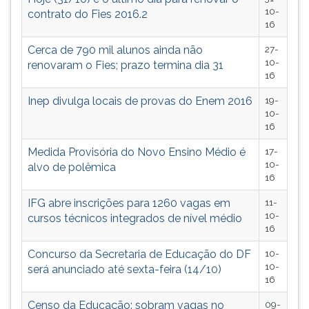
10-
contrato do Fies 2016.2
16
Cerca de 790 mil alunos ainda não
27-
10-
renovaram o Fies; prazo termina dia 31
16
Inep divulga locais de provas do Enem 2016
19-
10-
16
Medida Provisória do Novo Ensino Médio é
17-
10-
alvo de polêmica
16
IFG abre inscrições para 1260 vagas em
11-
10-
cursos técnicos integrados de nível médio
16
Concurso da Secretaria de Educação do DF
10-
10-
será anunciado até sexta-feira (14/10)
16
Censo da Educação: sobram vagas no
09-