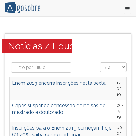
Notícias
Pressione
sobre
TAB
o
e
Categoria:
Notícias / Educação
Educação
depois
que
F
serão
para
temas
ouvir
possíveis
o
dos
conteúdo
Enem 2019 encerra inscrições nesta sexta
17-
vestibulares
principal
05-
de
desta
19
todo
tela.
Capes suspende concessão de bolsas de
09-
o
Para
05-
mestrado e doutorado
Brasil.
pular
19
essa
leitura
Inscrições para o Enem 2019 começam hoje
06-
05-
pressione
(06/05); saiba como participar