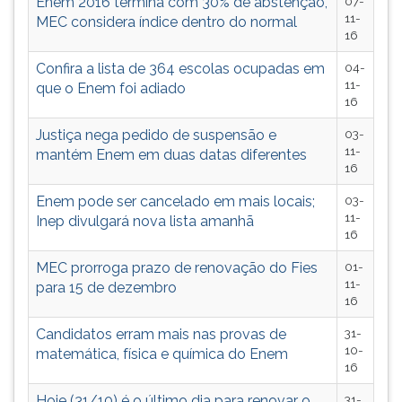
Enem 2016 termina com 30% de abstenção,
07-
11-
MEC considera índice dentro do normal
16
Confira a lista de 364 escolas ocupadas em
04-
11-
que o Enem foi adiado
16
Justiça nega pedido de suspensão e
03-
11-
mantém Enem em duas datas diferentes
16
Enem pode ser cancelado em mais locais;
03-
11-
Inep divulgará nova lista amanhã
16
MEC prorroga prazo de renovação do Fies
01-
11-
para 15 de dezembro
16
Candidatos erram mais nas provas de
31-
10-
matemática, física e química do Enem
16
Hoje (31/10) é o último dia para renovar o
31-