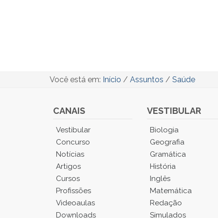
Você está em:
Início
/
Assuntos
/
Saúde
CANAIS
VESTIBULAR
Você
Vestibular
Biologia
está
Concurso
Geografia
no
Notícias
Gramática
Menu
Artigos
História
Principal.
Cursos
Inglês
Pressione
TAB
Profissões
Matemática
e
Videoaulas
Redação
depois
Downloads
Simulados