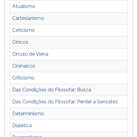
e
TAB
Atualismo
outros
e
tópicos
depois
Cartesianismo
importantes.
F.
Ceticismo
Para
pausar
Cínicos
a
leitura
Circulo de Viena
pressione
D
Cirenaicos
(primeira
Criticismo
tecla
à
Das Condições do Filosofar: Busca
esquerda
do
Das Condições do Filosofar: Perder a Sensatez
F),
para
Determinismo
continuar
Dialética
pressione
G