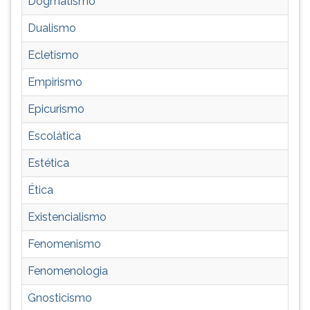
Dogmatismo
(primeira
tecla
Dualismo
à
direita
Ecletismo
do
F).
Empirismo
Para
Epicurismo
ir
ao
Escolática
menu
principal
Estética
pressione
a
Ética
tecla
Existencialismo
J
e
Fenomenismo
depois
F.
Fenomenologia
Pressione
F
Gnosticismo
para