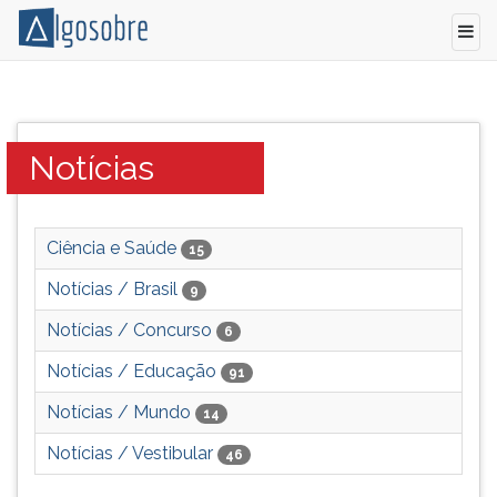
Notícias
Pressione
relacionadas
TAB
a
e
Canal:
Notícias
vestibular
depois
e
F
concurso.
para
ouvir
Ciência e Saúde
15
o
Notícias / Brasil
9
conteúdo
principal
Notícias / Concurso
6
desta
tela.
Notícias / Educação
91
Para
Notícias / Mundo
pular
14
essa
Notícias / Vestibular
46
leitura
pressione