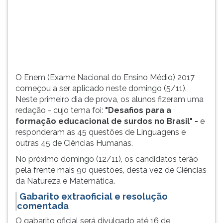
fizeram
TAB
uma
e
redação
depois
-
F.
cujo
Para
tema
pausar
foi:
a
O Enem (Exame Nacional do Ensino Médio) 2017
"Desafios
leitura
começou a ser aplicado neste domingo (5/11).
para...
pressione
Neste primeiro dia de prova, os alunos fizeram uma
D
redação - cujo tema foi:
"Desafios para a
(primeira
formação educacional de surdos no Brasil" -
e
tecla
responderam as 45 questões de Linguagens e
à
outras 45 de Ciências Humanas.
esquerda
No próximo domingo (12/11), os candidatos terão
do
pela frente mais 90 questões, desta vez de Ciências
F),
da Natureza e Matemática.
para
continuar
Gabarito extraoficial
e
resolução
pressione
comentada
G
O gabarito oficial será divulgado até 16 de