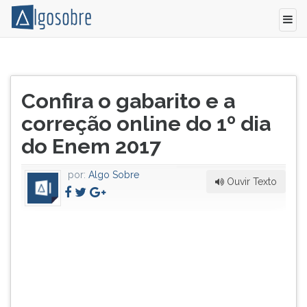
O
Pressione
Enem
TAB
Título
2017
e
Confira o gabarito e a
do
começou
depois
artigo:
correção online do 1º dia
a
F
ser
para
do Enem 2017
aplicado
ouvir
neste
o
por:
Algo Sobre
domingo
conteúdo
Ouvir Texto
(5/11).
principal
Neste
desta
primeiro
tela.
dia
Para
de
pular
prova,
essa
os
leitura
alunos
pressione