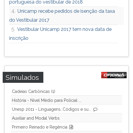
portuguesa do vestibular de 2018
ouvir
4.
Unicamp recebe pedidos de isenção da taxa
essa
instrução
do Vestibular 2017
novamente.
5.
Vestibular Unicamp 2017 tem nova data de
inscrição
Simulados
Cadeias Carbônicas (1)
História - Nível Médio para Polícial ...
Unesp 2011 - Linguagens, Códigos e su...
Auxiliar and Modal Verbs
Primeiro Reinado e Regência