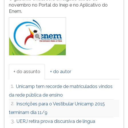
(primeira
novembro no Portal do Inep e no Aplicativo do
tecla
Enem.
à
direita
do
F).
Para
ir
ao
menu
principal
pressione
+ do assunto
+ do autor
a
tecla
1.
Unicamp tem recorde de matriculados vindos
J
da rede pública de ensino
e
depois
2.
Inscrições para o Vestibular Unicamp 2015
F.
terminam dia 11/9
Pressione
3.
UERJ retira prova discursiva de língua
F
para