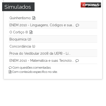
TAB
Simulados
e
depois
Quinhentismo
F.
Para
ENEM 2010 - Linguagens, Códigos e sua...
pausar
O Cortiço (I)
a
Bioquimica (2)
leitura
pressione
Concordância (1)
D
Prova do Vestibular 2008 da UEPB - Lí...
(primeira
tecla
ENEM 2010 - Matemática e suas Tecnolo...
à
Com questões comentadas.
esquerda
Com conteúdo específico no site.
do
F),
para
continuar
pressione
G