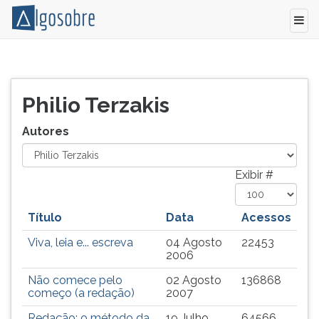
Relação
Pressione
de
TAB
todos
e
Philio Terzakis
os
depois
autores
F
Autores
e
para
colaboradores
ouvir
do
o
Exibir #
Algo
conteúdo
Sobre.
principal
Título
Data
Acessos
desta
tela.
Viva, leia e... escreva
04 Agosto
22453
Para
2006
pular
Não comece pelo
02 Agosto
136868
essa
começo (a redação)
2007
leitura
pressione
Redação: o método da
19 Julho
64566