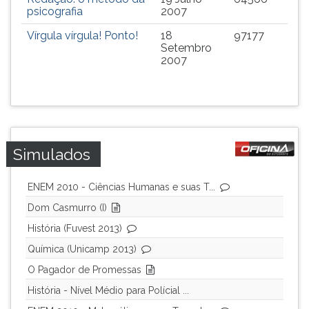
TAB
psicografia
2007
e
Vírgula vírgula! Ponto!
18
97177
depois
Setembro
F.
2007
Para
pausar
a
leitura
pressione
D
Simulados
(primeira
tecla
ENEM 2010 - Ciências Humanas e suas T...
à
esquerda
Dom Casmurro (I)
do
História (Fuvest 2013)
F),
Química (Unicamp 2013)
para
continuar
O Pagador de Promessas
pressione
História - Nível Médio para Polícial ...
G